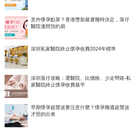
意外懷孕點算？香港墮胎最遲幾時決定，落仔
醫院邊間預約易
深圳私家醫院終止懷孕收費2024年標準
深圳落仔攻略：選醫院、比價格、少走彎路-私
家醫院終止懷孕收費最平
早期懷孕超聲波要注意什麼？懷孕幾週超聲波
才照的出來