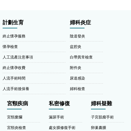
計劃生育
婦科炎症
終止懷孕服務
陰道發炎
懷孕檢查
盆腔炎
人工流產注意事項
白帶異常檢查
終止懷孕收費
附件炎
人流手術時間
尿道感染
人流手術後保養
婦科檢查
宮頸疾病
私密修復
婦科疑難
宮頸糜爛
漏尿手術
子宮肌瘤手術
宮頸炎檢查
處女膜修復手術
卵巢囊腫