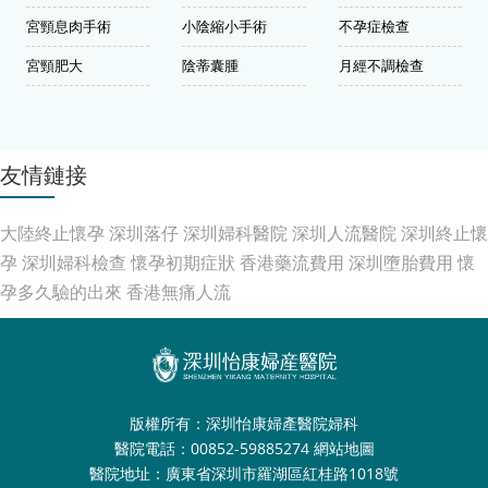
宮頸息肉手術
小陰縮小手術
不孕症檢查
宮頸肥大
陰蒂囊腫
月經不調檢查
友情鏈接
大陸終止懷孕
深圳落仔
深圳婦科醫院
深圳人流醫院
深圳終止懷
孕
深圳婦科檢查
懷孕初期症狀
香港藥流費用
深圳墮胎費用
懷
孕多久驗的出來
香港無痛人流
版權所有：深圳怡康婦產醫院婦科
醫院電話：00852-59885274
網站地圖
醫院地址：廣東省深圳市羅湖區紅桂路1018號