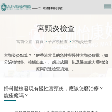
宮頸炎檢查
當前位置
首頁
>
子宮頸檢查
>
宮頸炎檢查
宮頸發炎點算？了解香港常見的急性與慢性宮頸炎症狀（如
分泌物增多、接觸出血）、感染成因，以及醫生處方藥物治
療與跟進檢查須知。。
婦科體檢發現有慢性宮頸炎，應該怎麼治療？
能痊癒嗎？