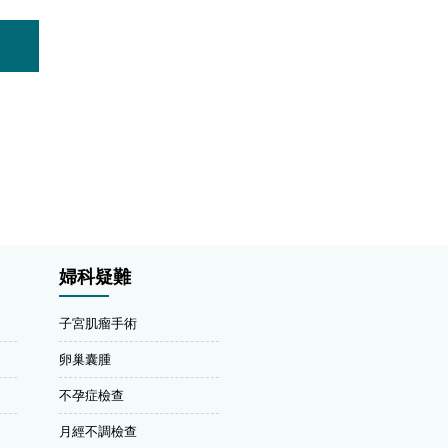
婦科疑難
子宮肌瘤手術
卵巢囊腫
不孕症檢查
月經不調檢查