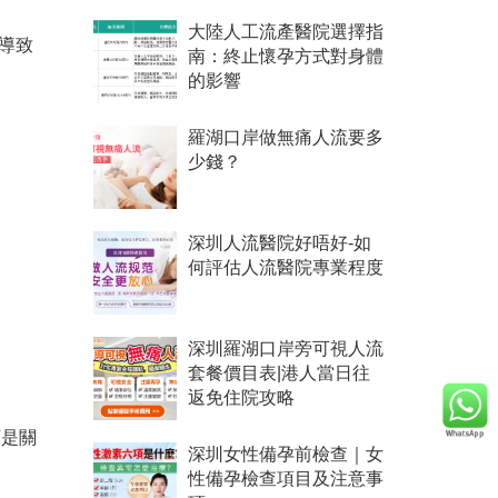
大陸人工流產醫院選擇指
導致
南：終止懷孕方式對身體
的影響
羅湖口岸做無痛人流要多
少錢？
深圳人流醫院好唔好-如
何評估人流醫院專業程度
深圳羅湖口岸旁可視人流
套餐價目表|港人當日往
返免住院攻略
下是關
深圳女性備孕前檢查｜女
性備孕檢查項目及注意事