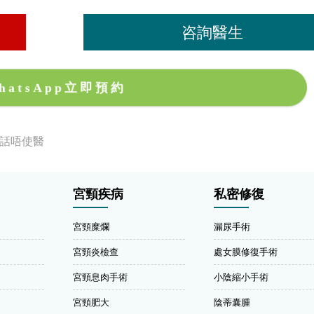
咨詢醫生
hatsApp立即預約
生話唔使醫
宮頸疾病
私密修復
宮頸糜爛
漏尿手術
宮頸炎檢查
處女膜修復手術
宮頸息肉手術
小陰縮小手術
宮頸肥大
陰蒂囊腫