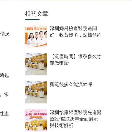
相關文章
深圳婦科檢查醫院邊間
定情況
好，收費幾多，點樣預約
【流產時間】懷孕多久才
能做墮胎
菌包
藥流後多久能流幹凈
。常
深圳怡康婦產醫院先進醫
性產
療設備2026年全面展示
與技術解析