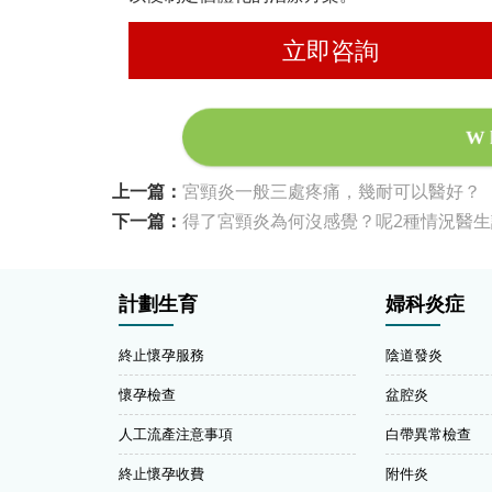
立即咨詢
W
上一篇：
宮頸炎一般三處疼痛，幾耐可以醫好？
下一篇：
得了宮頸炎為何沒感覺？呢2種情況醫
計劃生育
婦科炎症
終止懷孕服務
陰道發炎
懷孕檢查
盆腔炎
人工流產注意事項
白帶異常檢查
終止懷孕收費
附件炎