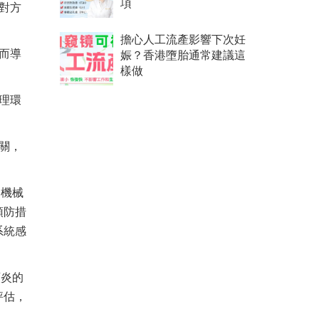
項
對方
擔心人工流產影響下次妊
而導
娠？香港墮胎通常建議這
樣做
理環
關，
、機械
預防措
系統感
頸炎的
評估，