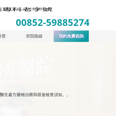
00852-59885274
科普
來院路線
預約免費咨詢
醫生處方藥物治療與跟進檢查須知。。