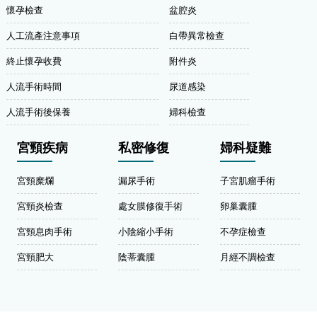
懷孕檢查
盆腔炎
人工流產注意事項
白帶異常檢查
終止懷孕收費
附件炎
人流手術時間
尿道感染
人流手術後保養
婦科檢查
宮頸疾病
私密修復
婦科疑難
宮頸糜爛
漏尿手術
子宮肌瘤手術
宮頸炎檢查
處女膜修復手術
卵巢囊腫
宮頸息肉手術
小陰縮小手術
不孕症檢查
宮頸肥大
陰蒂囊腫
月經不調檢查