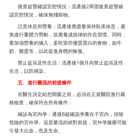
復查超聲確認宮腔情況：流產後2周需復查超聲確
認宮腔情況，確保無殘留物。
註意休息和營養：流產後應盡量保持臥床休息，避
免進行重體力勞動，並應養成規律的作息習慣。同時，
要加強營養的攝入，多吃壹些優質蛋白的食物，如牛
奶、雞蛋等，以此促進身體的恢復。
禁止盆浴及性生活：流產後1個月內禁止盆浴及性
生活，以防感染。
五、進行藥流的前提條件
在醫生決定給您開藥之前，必須在正規醫院進行嚴
格檢查，確保符合所有條件：
確診為宮內孕：通過B超確認孕囊在子宮內，排除
危險的宮外孕。這是藥流的絕對前提，宮外孕服藥可能
引發大出血，危及生命。