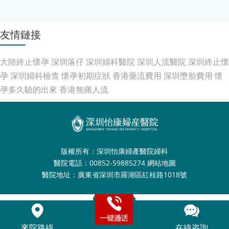
友情鏈接
大陸終止懷孕
深圳落仔
深圳婦科醫院
深圳人流醫院
深圳終止懷
孕
深圳婦科檢查
懷孕初期症狀
香港藥流費用
深圳墮胎費用
懷
孕多久驗的出來
香港無痛人流
版權所有：深圳怡康婦產醫院婦科
醫院電話：00852-59885274
網站地圖
醫院地址：廣東省深圳市羅湖區紅桂路1018號
來院路線
在線咨詢