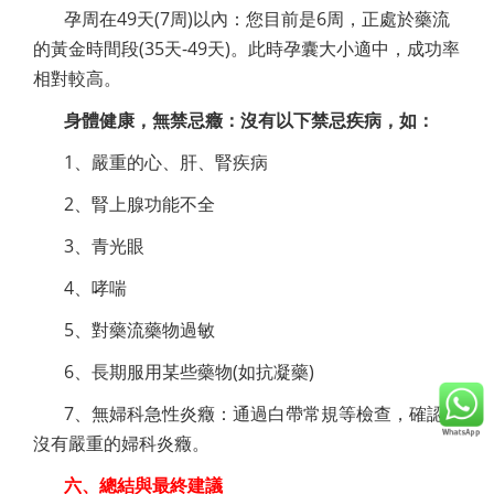
孕周在49天(7周)以內：您目前是6周，正處於藥流
的黃金時間段(35天-49天)。此時孕囊大小適中，成功率
相對較高。
身體健康，無禁忌癥：沒有以下禁忌疾病，如：
1、嚴重的心、肝、腎疾病
2、腎上腺功能不全
3、青光眼
4、哮喘
5、對藥流藥物過敏
6、長期服用某些藥物(如抗凝藥)
7、無婦科急性炎癥：通過白帶常規等檢查，確認
沒有嚴重的婦科炎癥。
六、總結與最終建議