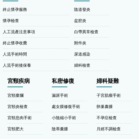
終止懷孕服務
陰道發炎
懷孕檢查
盆腔炎
人工流產注意事項
白帶異常檢查
終止懷孕收費
附件炎
人流手術時間
尿道感染
人流手術後保養
婦科檢查
宮頸疾病
私密修復
婦科疑難
宮頸糜爛
漏尿手術
子宮肌瘤手術
宮頸炎檢查
處女膜修復手術
卵巢囊腫
宮頸息肉手術
小陰縮小手術
不孕症檢查
宮頸肥大
陰蒂囊腫
月經不調檢查