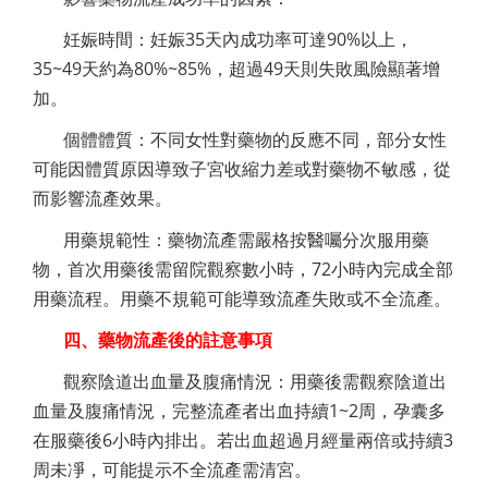
妊娠時間：妊娠35天內成功率可達90%以上，
35~49天約為80%~85%，超過49天則失敗風險顯著增
加。
個體體質：不同女性對藥物的反應不同，部分女性
可能因體質原因導致子宮收縮力差或對藥物不敏感，從
而影響流產效果。
用藥規範性：藥物流產需嚴格按醫囑分次服用藥
物，首次用藥後需留院觀察數小時，72小時內完成全部
用藥流程。用藥不規範可能導致流產失敗或不全流產。
四、藥物流產後的註意事項
觀察陰道出血量及腹痛情況：用藥後需觀察陰道出
血量及腹痛情況，完整流產者出血持續1~2周，孕囊多
在服藥後6小時內排出。若出血超過月經量兩倍或持續3
周未凈，可能提示不全流產需清宮。