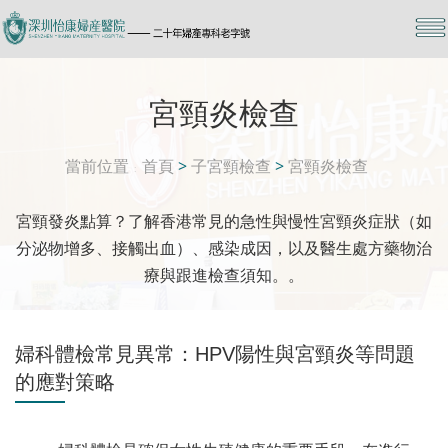
宮頸炎檢查
當前位置
首頁
>
子宮頸檢查
>
宮頸炎檢查
宮頸發炎點算？了解香港常見的急性與慢性宮頸炎症狀（如
分泌物增多、接觸出血）、感染成因，以及醫生處方藥物治
療與跟進檢查須知。。
婦科體檢常見異常：HPV陽性與宮頸炎等問題
的應對策略