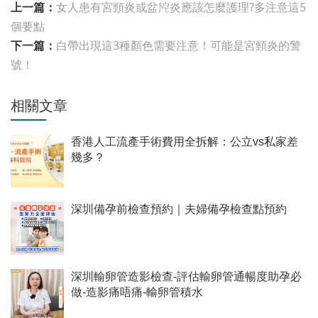
上一篇：
女人患有宮頸炎或盆腔炎應該怎麼護理?多注意這5
個要點
下一篇：
白帶出現這3種顏色需要注意！可能是宮頸炎的警
號！
相關文章
香港人工流產手術費用全拆解：公立vs私家差
幾多？
深圳備孕前檢查預約｜夫婦備孕檢查點預約
深圳輸卵管造影檢查-評估輸卵管通暢度助孕必
做-造影痛唔痛-輸卵管積水