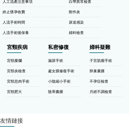
人工流產注意事項
白帶異常檢查
終止懷孕收費
附件炎
人流手術時間
尿道感染
人流手術後保養
婦科檢查
宮頸疾病
私密修復
婦科疑難
宮頸糜爛
漏尿手術
子宮肌瘤手術
宮頸炎檢查
處女膜修復手術
卵巢囊腫
宮頸息肉手術
小陰縮小手術
不孕症檢查
宮頸肥大
陰蒂囊腫
月經不調檢查
友情鏈接