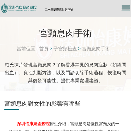
宮頸息肉手術
當前位置
首頁
>
子宮頸檢查
>
宮頸息肉手術
柏氏抹片發現宮頸息肉？了解香港常見的息肉症狀（如經間
出血）、良性判斷方法，以及門診切除手術過程、恢復時間
與復發可能性。提供專業處理建議。
宮頸息肉對女性的影響有哪些
深圳怡康婦產醫院
醫生介紹，宮頸息肉是慢性宮頸炎的一