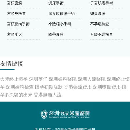
宮頸糜爛
漏尿手術
子宮肌瘤手術
宮頸炎檢查
處女膜修復手術
卵巢囊腫
宮頸息肉手術
小陰縮小手術
不孕症檢查
宮頸肥大
陰蒂囊腫
月經不調檢查
友情鏈接
大陸終止懷孕
深圳落仔
深圳婦科醫院
深圳人流醫院
深圳終止懷
孕
深圳婦科檢查
懷孕初期症狀
香港藥流費用
深圳墮胎費用
懷
孕多久驗的出來
香港無痛人流
版權所有：深圳怡康婦產醫院婦科