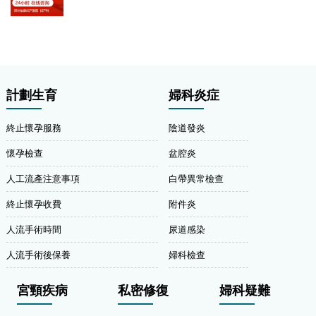
計劃生育
婦科炎症
終止懷孕服務
陰道發炎
懷孕檢查
盆腔炎
人工流產注意事項
白帶異常檢查
終止懷孕收費
附件炎
人流手術時間
尿道感染
人流手術後保養
婦科檢查
宮頸疾病
私密修復
婦科疑難