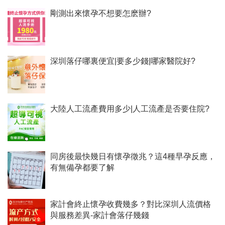
剛測出來懷孕不想要怎麽辦?
深圳落仔哪裏便宜|要多少錢|哪家醫院好?
大陸人工流產費用多少|人工流產是否要住院?
同房後最快幾日有懷孕徵兆？這4種早孕反應，
有無備孕都要了解
家計會終止懷孕收費幾多？對比深圳人流價格
與服務差異-家計會落仔幾錢