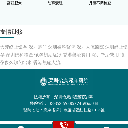
宮頸肥大
陰蒂囊腫
月經不調檢查
友情鏈接
大陸終止懷孕
深圳落仔
深圳婦科醫院
深圳人流醫院
深圳終止懷
孕
深圳婦科檢查
懷孕初期症狀
香港藥流費用
深圳墮胎費用
懷
孕多久驗的出來
香港無痛人流
版權所有：深圳怡康婦產醫院婦科
醫院電話：00852-59885274
網站地圖
醫院地址：廣東省深圳市羅湖區紅桂路1018號