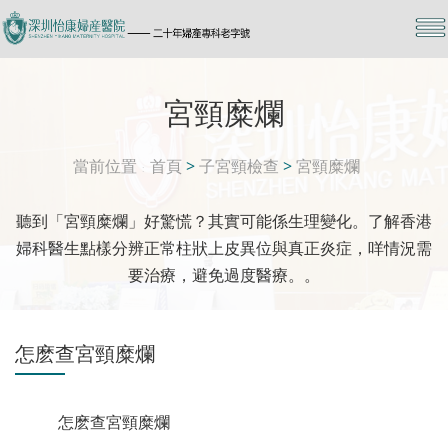
宮頸糜爛
當前位置
首頁
>
子宮頸檢查
>
宮頸糜爛
聽到「宮頸糜爛」好驚慌？其實可能係生理變化。了解香港
婦科醫生點樣分辨正常柱狀上皮異位與真正炎症，咩情況需
要治療，避免過度醫療。。
怎麽查宮頸糜爛
怎麽查宮頸糜爛