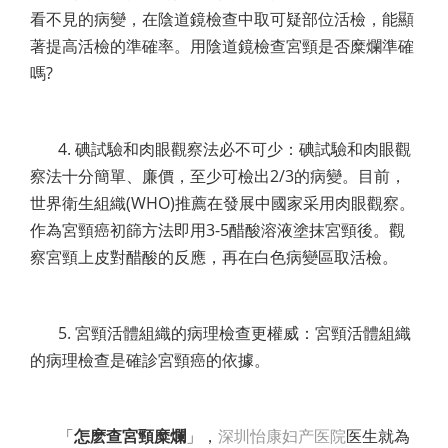
看不見的病變，在陰道鏡檢查中取可疑部位活檢，能顯
著提高活檢的準確率。用陰道鏡檢查宮頸是否糜爛準確
嗎?
4. 碘試驗和肉眼觀察法必不可少：碘試驗和肉眼觀
察法十分簡單、廉價，至少可檢出2/3的病變。目前，
世界衛生組織(WHO)推薦在發展中國家采用肉眼觀察。
作為宮頸癌初篩方法即用3-5醋酸溶液塗抹宮頸後。觀
察宮頸上皮對醋酸的反應，再在白色病變區取活檢。
5. 宮頸活體組織的病理檢查更權威：宮頸活體組織
的病理檢查是確診宮頸癌的依據。
「
怎麽查宮頸糜爛
」，
深圳怡康妇产医院
医生就為