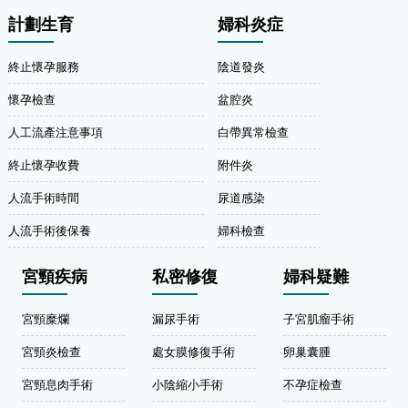
計劃生育
婦科炎症
終止懷孕服務
陰道發炎
懷孕檢查
盆腔炎
人工流產注意事項
白帶異常檢查
終止懷孕收費
附件炎
人流手術時間
尿道感染
人流手術後保養
婦科檢查
宮頸疾病
私密修復
婦科疑難
宮頸糜爛
漏尿手術
子宮肌瘤手術
宮頸炎檢查
處女膜修復手術
卵巢囊腫
宮頸息肉手術
小陰縮小手術
不孕症檢查