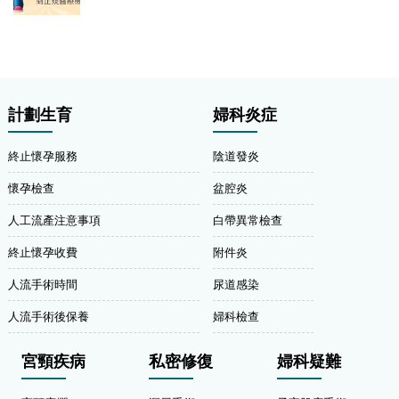
計劃生育
婦科炎症
終止懷孕服務
陰道發炎
懷孕檢查
盆腔炎
人工流產注意事項
白帶異常檢查
終止懷孕收費
附件炎
人流手術時間
尿道感染
人流手術後保養
婦科檢查
宮頸疾病
私密修復
婦科疑難