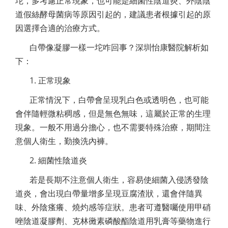
坨，多考慮正常現象，也可能是細菌性陰道炎、外陰陰
道假絲酵母菌病等原因引起的，建議患者根據引起的原
因選擇合適的治療方式。
白帶像凝膠一樣一坨咋回事？深圳怡康醫院解析如
下：
1. 正常現象
正常情況下，白帶會呈現乳白色或透明色，也可能
會伴隨輕微粘稠感，但是無色無味，這屬於正常的生理
現象。一般不用過分擔心，也不需要特殊治療，期間注
意個人衛生，勤換洗內褲。
2. 細菌性陰道炎
若是長期不注意個人衛生，容易使細菌入侵誘發陰
道炎，會出現白帶量增多呈現豆腐渣狀，還會伴隨異
味、外陰瘙癢、燒灼感等症狀。患者可遵醫囑使用甲硝
唑陰道凝膠劑、克林黴素磷酸酯陰道用乳膏等藥物進行