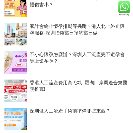
體傷害小？
家計會終止懷孕排期等幾耐？港人北上終止懷
孕服務-深圳怡康當日預約當日做
不小心懷孕怎麼辦？深圳人工流產完不避孕會
馬上懷孕嗎？
香港人工流產費用高?深圳羅湖口岸周邊合規醫
院推薦!
深圳做人工流產手術前準備哪些東西？