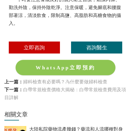
勤洗外陰，保持外陰乾淨。注意保暖，避免腳底和腰腹
部著涼，清淡飲食，限制高鹽、高脂肪和高糖食物的攝
入。
立即咨詢
咨詢醫生
WhatsApp立即預約
上一篇：
婦科檢查有必要嗎？為什麼要做婦科檢查
下一篇：
白帶常規檢查價格大揭秘：白帶常規檢查費用及項
目詳解
相關文章
大陸私院藥物流產幾錢？藥流和人流哪種對身