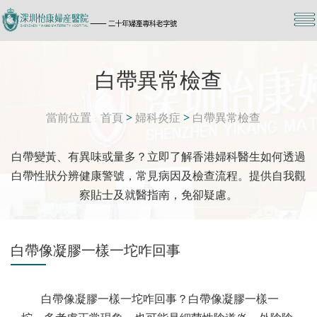
白帶異常檢查
當前位置
首頁
>
婦科炎症
>
白帶異常檢查
白帶變黃、有異味或量多？立即了解香港婦科醫生如何透過
白帶性狀分辨健康警號，常見病因及檢查流程。提供自我觀
察貼士及就醫指南，免卻疑慮。
白帶像凝膠一樣一坨咋回事
白帶像凝膠一樣一坨咋回事？白帶像凝膠一樣一