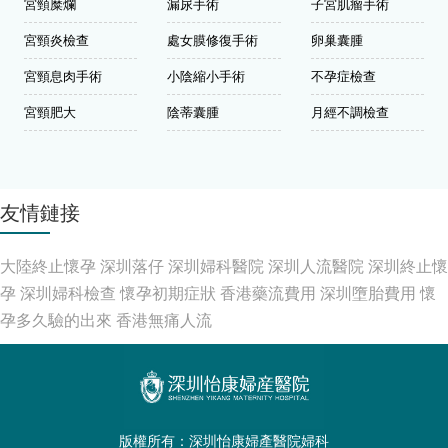
宮頸糜爛
漏尿手術
子宮肌瘤手術
宮頸炎檢查
處女膜修復手術
卵巢囊腫
宮頸息肉手術
小陰縮小手術
不孕症檢查
宮頸肥大
陰蒂囊腫
月經不調檢查
友情鏈接
大陸終止懷孕
深圳落仔
深圳婦科醫院
深圳人流醫院
深圳終止懷
孕
深圳婦科檢查
懷孕初期症狀
香港藥流費用
深圳墮胎費用
懷
孕多久驗的出來
香港無痛人流
版權所有：深圳怡康婦產醫院婦科