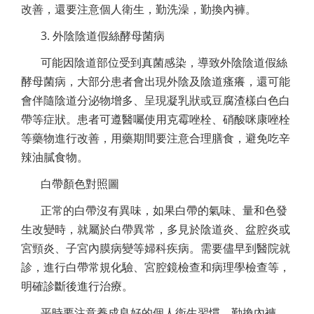
改善，還要注意個人衛生，勤洗澡，勤換內褲。
3. 外陰陰道假絲酵母菌病
可能因陰道部位受到真菌感染，導致外陰陰道假絲
酵母菌病，大部分患者會出現外陰及陰道瘙癢，還可能
會伴隨陰道分泌物增多、呈現凝乳狀或豆腐渣樣白色白
帶等症狀。患者可遵醫囑使用克霉唑栓、硝酸咪康唑栓
等藥物進行改善，用藥期間要注意合理膳食，避免吃辛
辣油膩食物。
白帶顏色對照圖
正常的白帶沒有異味，如果白帶的氣味、量和色發
生改變時，就屬於白帶異常，多見於陰道炎、盆腔炎或
宮頸炎、子宮內膜病變等婦科疾病。需要儘早到醫院就
診，進行白帶常規化驗、宮腔鏡檢查和病理學檢查等，
明確診斷後進行治療。
平時要注意養成良好的個人衛生習慣，勤換內褲、