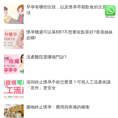
早孕有哪些症狀，以及懷孕早期飲食的注意事
項
懷孕幾週可以落BB?不想要咗點算好?香港姊妹
必睇!
流產醫院選哪個門診?
深圳終止懷孕手術怎麼選？可視人工流產術讓
「意外」更安全
藥物終止懷孕：費用與疼痛的權衡