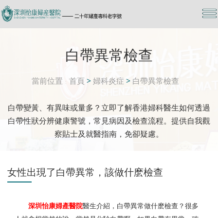
白帶異常檢查
當前位置
首頁
>
婦科炎症
>
白帶異常檢查
白帶變黃、有異味或量多？立即了解香港婦科醫生如何透過
白帶性狀分辨健康警號，常見病因及檢查流程。提供自我觀
察貼士及就醫指南，免卻疑慮。
女性出現了白帶異常，該做什麽檢查
深圳怡康婦產醫院
醫生介紹，白帶異常做什麽檢查？很多