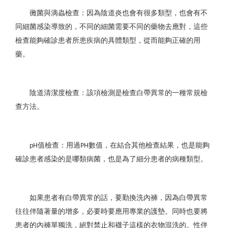
黴菌與滴蟲檢查：因為陰道炎也會有很多類型，也會有不
同細菌感染導致的，不同的細菌需要不同的藥物去應對，這些
檢查能夠確診患者所患疾病的具體類型，從而能夠正確的用
藥。
陰道清潔度檢查：該項檢測是檢查白帶異常的一種常規檢
查方法。
值檢查：用過
數值，在結合其他檢查結果，也是能夠
pH
PH
確診患者感染的是哪類病菌，也是為了細分患者的病種類型。
如果患者有白帶異常的話，要勤換洗內褲，因為白帶異常
往往伴隨著量的增多，必要時要應用專業的護墊。同時也要將
患者的內褲單獨洗，絕對禁止和襪子這樣的衣物混洗的。性伴