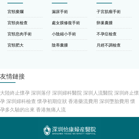
宮頸糜爛
漏尿手術
子宮肌瘤手術
宮頸炎檢查
處女膜修復手術
卵巢囊腫
宮頸息肉手術
小陰縮小手術
不孕症檢查
宮頸肥大
陰蒂囊腫
月經不調檢查
友情鏈接
大陸終止懷孕
深圳落仔
深圳婦科醫院
深圳人流醫院
深圳終止懷
孕
深圳婦科檢查
懷孕初期症狀
香港藥流費用
深圳墮胎費用
懷
孕多久驗的出來
香港無痛人流