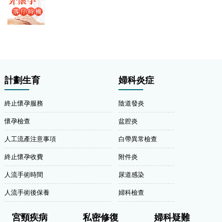
計劃生育
婦科炎症
終止懷孕服務
陰道發炎
懷孕檢查
盆腔炎
人工流產注意事項
白帶異常檢查
終止懷孕收費
附件炎
人流手術時間
尿道感染
人流手術後保養
婦科檢查
宮頸疾病
私密修復
婦科疑難