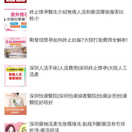
終止懷孕醫生介紹無痛人流和藥流哪個傷害比
較小
剛發現懷孕如何終止妊娠?大陸打胎費用全解析!
深圳人流手術|人流費用|深圳終止懷孕|大陸人工
流產
深圳怡康醫院|深圳怡康婦產醫院|怡康診所|怡康
醫院好唔好
深圳藥物流產失敗嘅徵兆-點樣判斷藥流有冇排
乾淨-藥流唔清