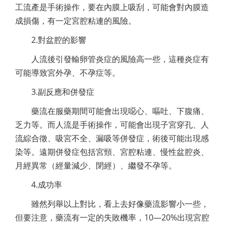
工流產是手術操作，要在內膜上吸刮，可能會對內膜造
成損傷，有一定宮腔粘連的風險。
2.對盆腔的影響
人流後引發輸卵管炎症的風險高一些，這種炎症有
可能導致宮外孕、不孕症等。
3.副反應和併發症
藥流在服藥期間可能會出現噁心、嘔吐、下腹痛、
乏力等。而人流是手術操作，可能會出現子宮穿孔、人
流綜合徵、吸宮不全、漏吸等併發症，術後可能出現感
染等。遠期併發症包括宮頸、宮腔粘連、慢性盆腔炎、
月經異常（經量減少、閉經）、繼發不孕等。
4.成功率
雖然列舉以上對比，看上去好像藥流影響小一些，
但要注意，藥流有一定的失敗機率，10—20%出現宮腔