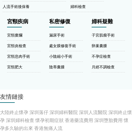
人流手術後保養
婦科檢查
宮頸疾病
私密修復
婦科疑難
宮頸糜爛
漏尿手術
子宮肌瘤手術
宮頸炎檢查
處女膜修復手術
卵巢囊腫
宮頸息肉手術
小陰縮小手術
不孕症檢查
宮頸肥大
陰蒂囊腫
月經不調檢查
友情鏈接
大陸終止懷孕
深圳落仔
深圳婦科醫院
深圳人流醫院
深圳終止懷
孕
深圳婦科檢查
懷孕初期症狀
香港藥流費用
深圳墮胎費用
懷
孕多久驗的出來
香港無痛人流