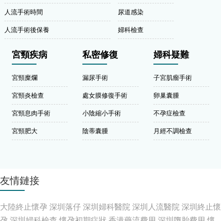
人流手術時間
尿道感染
人流手術後保養
婦科檢查
宮頸疾病
私密修復
婦科疑難
宮頸糜爛
漏尿手術
子宮肌瘤手術
宮頸炎檢查
處女膜修復手術
卵巢囊腫
宮頸息肉手術
小陰縮小手術
不孕症檢查
宮頸肥大
陰蒂囊腫
月經不調檢查
友情鏈接
大陸終止懷孕
深圳落仔
深圳婦科醫院
深圳人流醫院
深圳終止懷
孕
深圳婦科檢查
懷孕初期症狀
香港藥流費用
深圳墮胎費用
懷