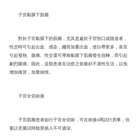
子宮黏膜下肌瘤
對於子宮黏膜下的肌瘤，尤其是處於子宮頸口或陰道者，
性交時可引起出血、感染，繼而加重出血，使白帶更多，甚至
引起發熱、腹痛。性交還可導致黏膜下肌瘤發生扭轉，而引起
劇烈腹痛。因此，這類患者在治愈之前最好不過性生活，以免
增加痛苦，加重病情。
子宮全切術後
子宮肌瘤患者如行子宮全切術，可在術後
周試行房事，但
4
要註意嘗試時陰莖插入不可過深。