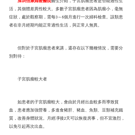
深圳怡康婦產醫院
醫生介紹，子宮肌瘤患者是否能過性生
活，其個體差異性較大。多數子宮肌瘤患者因為肌瘤小，毫無
症狀，處於觀察期，需每
～
個月進行一次婦科檢查。該類患
3
6
者在非月經期均能正常過性生活，與正常人無異。
但對於子宮肌瘤患者來講，還存在以下幾種情況，需要分
別對待：
子宮肌瘤較大者
如患者的子宮肌瘤較大，會由於月經出血較多而導致貧
血，患者應加強營養，多進食豬肝、豬血、魚類、豆類補充鐵
質，改善身體狀況。月經凈後
天可以恢復房事，但不宜激烈，
2
以免引起再次出血。