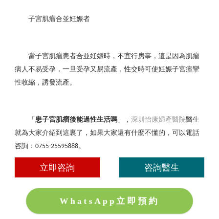
子宮肌瘤合並妊娠者
當子宮肌瘤患者合並妊娠時，不宜行房事，這是因為肌瘤
病人不易受孕，一旦受孕又易流產，性交時可使妊娠子宮痙攣
性收縮，誘發流產。
「
患子宮肌瘤後能過性生活嗎
」，
深圳怡康婦產醫院
醫生
就為大家介紹到這裏了，如果大家還有什麼不懂的，可以電話
咨詢：
。
0755-25595888
立即咨詢
咨詢醫生
WhatsApp立即預約