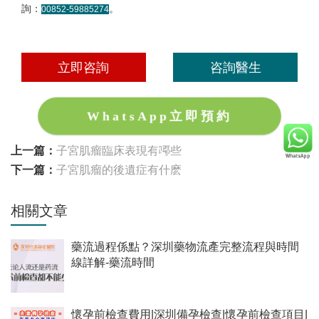
詢：
。
00852-59885274
立即咨詢
咨詢醫生
WhatsApp立即預約
上一篇：
子宮肌瘤臨床表現有哪些
下一篇：
子宮肌瘤的後遺症有什麽
相關文章
藥流過程係點？深圳藥物流產完整流程與時間
線詳解-藥流時間
懷孕前檢查費用|深圳備孕檢查|懷孕前檢查項目|