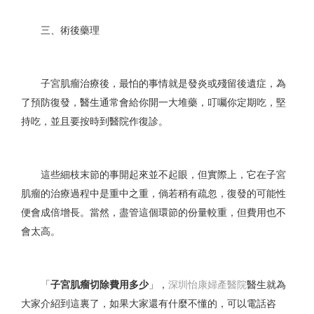
三、術後藥理
子宮肌瘤治療後，最怕的事情就是發炎或殘留後遺症，為
了預防復發，醫生通常會給你開一大堆藥，叮囑你定期吃，堅
持吃，並且要按時到醫院作復診。
這些細枝末節的事開起來並不起眼，但實際上，它在子宮
肌瘤的治療過程中是重中之重，倘若稍有疏忽，復發的可能性
便會成倍增長。當然，盡管這個環節的份量較重，但費用也不
會太高。
「
子宮肌瘤切除費用多少
」，
深圳怡康婦產醫院
醫生就為
大家介紹到這裏了，如果大家還有什麼不懂的，可以電話咨