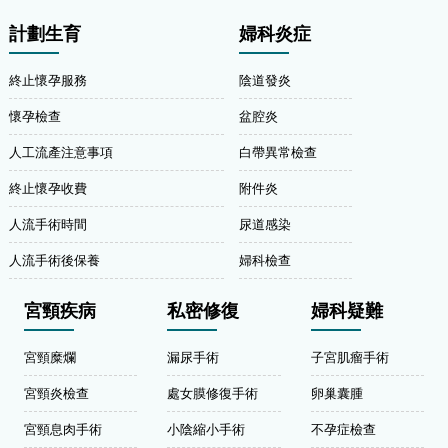
計劃生育
婦科炎症
終止懷孕服務
陰道發炎
懷孕檢查
盆腔炎
人工流產注意事項
白帶異常檢查
終止懷孕收費
附件炎
人流手術時間
尿道感染
人流手術後保養
婦科檢查
宮頸疾病
私密修復
婦科疑難
宮頸糜爛
漏尿手術
子宮肌瘤手術
宮頸炎檢查
處女膜修復手術
卵巢囊腫
宮頸息肉手術
小陰縮小手術
不孕症檢查