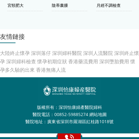
宮頸肥大
陰蒂囊腫
月經不調檢查
友情鏈接
大陸終止懷孕
深圳落仔
深圳婦科醫院
深圳人流醫院
深圳終止懷
孕
深圳婦科檢查
懷孕初期症狀
香港藥流費用
深圳墮胎費用
懷
孕多久驗的出來
香港無痛人流
版權所有：深圳怡康婦產醫院婦科
醫院電話：00852-59885274
網站地圖
醫院地址：廣東省深圳市羅湖區紅桂路1018號