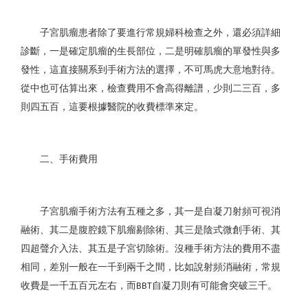
子宮肌瘤患者除了要進行常規婦科檢查之外，還必須詳細
診斷，一是確定肌瘤的生長部位，二是明確肌瘤的單發性與多
發性，這直接關系到手術方法的選擇，不可馬虎大意地對待。
從中也可估算出來，檢查費用不會高得離譜，少則二三百，多
則四五百，這要根據醫院的收費標準來定。
二、手術費用
子宮肌瘤手術方法有五種之多，其一是自凝刀射頻可視消
融術、其二是腹腔鏡下肌瘤剔除術、其三是陰式微創手術、其
四超聲介入法、其五是子宮切除術。沒種手術方法的費用不盡
相同，差別一般在一千到兩千之間，比如說射頻消融術，常規
收費是一千五百元左右，而
自凝刀則有可能會突破三千。
BBT