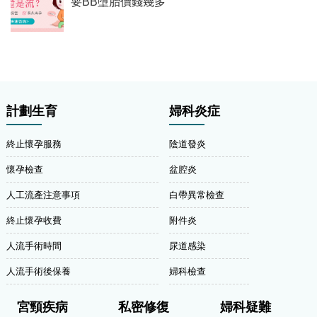
要BB墮胎價錢幾多
計劃生育
婦科炎症
終止懷孕服務
陰道發炎
懷孕檢查
盆腔炎
人工流產注意事項
白帶異常檢查
終止懷孕收費
附件炎
人流手術時間
尿道感染
人流手術後保養
婦科檢查
宮頸疾病
私密修復
婦科疑難