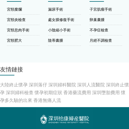
宮頸糜爛
漏尿手術
子宮肌瘤手術
宮頸炎檢查
處女膜修復手術
卵巢囊腫
宮頸息肉手術
小陰縮小手術
不孕症檢查
宮頸肥大
陰蒂囊腫
月經不調檢查
友情鏈接
大陸終止懷孕
深圳落仔
深圳婦科醫院
深圳人流醫院
深圳終止懷
孕
深圳婦科檢查
懷孕初期症狀
香港藥流費用
深圳墮胎費用
懷
孕多久驗的出來
香港無痛人流