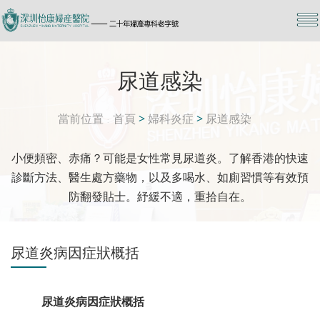
尿道感染
當前位置
首頁
>
婦科炎症
>
尿道感染
小便頻密、赤痛？可能是女性常見尿道炎。了解香港的快速
診斷方法、醫生處方藥物，以及多喝水、如廁習慣等有效預
防翻發貼士。紓緩不適，重拾自在。
尿道炎病因症狀概括
尿道炎病因症狀概括