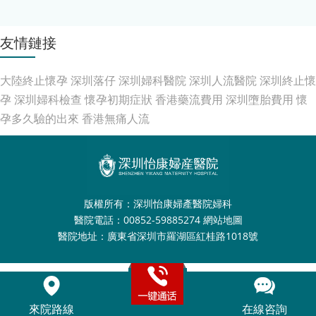
友情鏈接
大陸終止懷孕
深圳落仔
深圳婦科醫院
深圳人流醫院
深圳終止懷
孕
深圳婦科檢查
懷孕初期症狀
香港藥流費用
深圳墮胎費用
懷
孕多久驗的出來
香港無痛人流
版權所有：深圳怡康婦產醫院婦科
醫院電話：00852-59885274
網站地圖
醫院地址：廣東省深圳市羅湖區紅桂路1018號
來院路線
在線咨詢