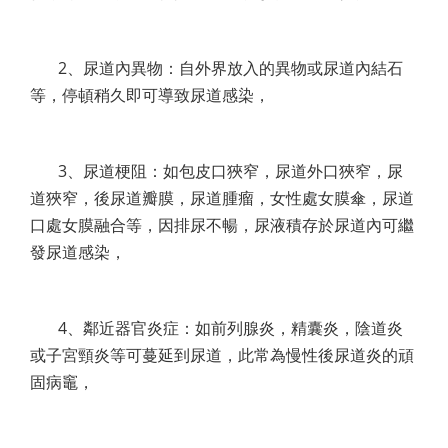
2、尿道內異物：自外界放入的異物或尿道內結石
等，停頓稍久即可導致尿道感染，
3、尿道梗阻：如包皮口狹窄，尿道外口狹窄，尿
道狹窄，後尿道瓣膜，尿道腫瘤，女性處女膜傘，尿道
口處女膜融合等，因排尿不暢，尿液積存於尿道內可繼
發尿道感染，
4、鄰近器官炎症：如前列腺炎，精囊炎，陰道炎
或子宮頸炎等可蔓延到尿道，此常為慢性後尿道炎的頑
固病竈，