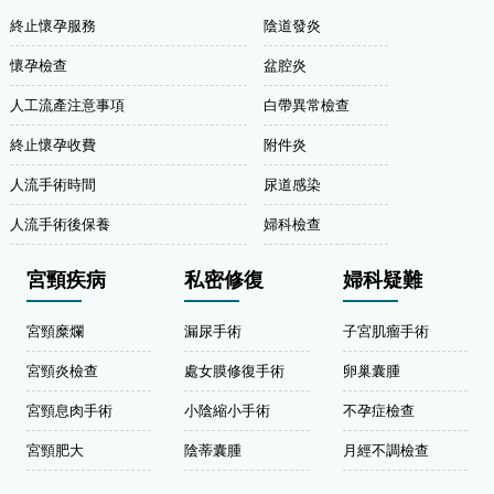
終止懷孕服務
陰道發炎
懷孕檢查
盆腔炎
人工流產注意事項
白帶異常檢查
終止懷孕收費
附件炎
人流手術時間
尿道感染
人流手術後保養
婦科檢查
宮頸疾病
私密修復
婦科疑難
宮頸糜爛
漏尿手術
子宮肌瘤手術
宮頸炎檢查
處女膜修復手術
卵巢囊腫
宮頸息肉手術
小陰縮小手術
不孕症檢查
宮頸肥大
陰蒂囊腫
月經不調檢查