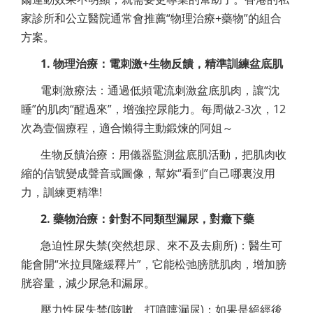
家診所和公立醫院通常會推薦“物理治療+藥物”的組合
方案。
1. 物理治療：電刺激+生物反饋，精準訓練盆底肌
電刺激療法：通過低頻電流刺激盆底肌肉，讓“沈
睡”的肌肉“醒過來”，增強控尿能力。每周做2-3次，12
次為壹個療程，適合懶得主動鍛煉的阿姐～
生物反饋治療：用儀器監測盆底肌活動，把肌肉收
縮的信號變成聲音或圖像，幫妳“看到”自己哪裏沒用
力，訓練更精準!
2. 藥物治療：針對不同類型漏尿，對癥下藥
急迫性尿失禁(突然想尿、來不及去廁所)：醫生可
能會開“米拉貝隆緩釋片”，它能松弛膀胱肌肉，增加膀
胱容量，減少尿急和漏尿。
壓力性尿失禁(咳嗽、打噴嚏漏尿)：如果是絕經後