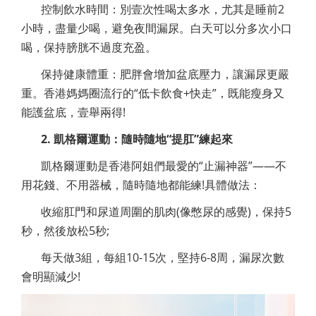
控制飲水時間：別壹次性喝太多水，尤其是睡前2
小時，盡量少喝，避免夜間漏尿。白天可以分多次小口
喝，保持膀胱不過度充盈。
保持健康體重：肥胖會增加盆底壓力，讓漏尿更嚴
重。香港媽媽圈流行的“低卡飲食+快走”，既能瘦身又
能護盆底，壹舉兩得!
2. 凱格爾運動：隨時隨地“提肛”練起來
凱格爾運動是香港阿姐們最愛的“止漏神器”——不
用花錢、不用器械，隨時隨地都能練!具體做法：
收縮肛門和尿道周圍的肌肉(像憋尿的感覺)，保持5
秒，然後放松5秒;
每天做3組，每組10-15次，堅持6-8周，漏尿次數
會明顯減少!