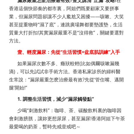
漏尿嚴重怎麽治療最有效?壹文講清“止漏”攻略!
在
香港這個快節奏的都市裏，阿姐們既要顧家又要拼事
業，但漏尿問題卻讓不少人尷尬又困擾——咳嗽、大笑
甚至提重物時“濕了底”，連跳廣場舞都要墊護墊，生活
質量大打折扣!其實漏尿嚴重不是“沒得救”，關鍵要選對
方法。
壹、輕度漏尿：先從“生活習慣+盆底肌訓練”入手
如果漏尿次數不多、癥狀較輕(比如偶爾咳嗽漏幾
滴)，可以先試試非手術方法。香港私家診所的婦科醫
生常說：“漏尿嚴重怎麽治療最有效?先從‘管住嘴、邁開
腿’開始!”
1. 調整生活習慣，減少“漏尿觸發點”
少喝“刺激飲料”：咖啡、茶、碳酸飲料裏的咖啡因
會刺激膀胱，讓妳更想尿尿，甚至漏尿!香港阿姐下午茶
最愛喝的奶茶，暫時先戒壹戒吧～