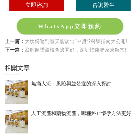
立即咨詢
咨詢醫生
WhatsApp立即預約
上一篇：
大姨媽遲到幾天能驗出“中獎”?科學指南大公開!
下一篇：
盆腔超聲波檢查邊間好，深圳怡康專家來解答!
相關文章
無痛人流：風險與並發症的深入探討
人工流產和藥物流產，哪種終止懷孕方法更好