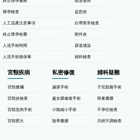
終止懷孕服務
陰道發炎
懷孕檢查
盆腔炎
人工流產注意事項
白帶異常檢查
終止懷孕收費
附件炎
人流手術時間
尿道感染
人流手術後保養
婦科檢查
宮頸疾病
私密修復
婦科疑難
宮頸糜爛
漏尿手術
子宮肌瘤手術
宮頸炎檢查
處女膜修復手術
卵巢囊腫
宮頸息肉手術
小陰縮小手術
不孕症檢查
宮頸肥大
陰蒂囊腫
月經不調檢查