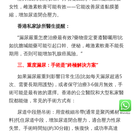
女性，雌激素軟膏可能有效——它能改善尿道黏膜萎
縮，增加尿道閉合壓力。
香港私家診所醫生提醒：
“漏尿嚴重怎麽治療最有效?藥物壹定要遵醫囑用!比
如抗膽堿能藥可能引起口幹、便秘，雌激素軟膏不能長
期用，否則可能增加乳腺癌風險。”
三、重度漏尿：手術是“終極解決方案”
如果漏尿嚴重到影響日常生活(比如每天漏尿超過5
次、需要長期用護墊)，或者保守治療3-6個月無效，手
術可能是最有效的選擇。香港的公立醫院和大型私家醫
院都能做，常見的手術方式有：
尿道中段懸吊術：用壹根細吊帶(通常是聚丙烯材
料)托住尿道中段，增加尿道閉合壓力，適合壓力性尿
失禁。手術時間短(約30分鐘)，恢復快，成功率高達