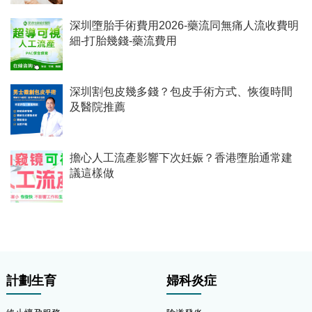
深圳墮胎手術費用2026-藥流同無痛人流收費明
細-打胎幾錢-藥流費用
深圳割包皮幾多錢？包皮手術方式、恢復時間
及醫院推薦
擔心人工流產影響下次妊娠？香港墮胎通常建
議這樣做
計劃生育
婦科炎症