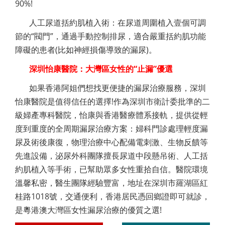
90%!
人工尿道括約肌植入術：在尿道周圍植入壹個可調
節的“閥門”，通過手動控制排尿，適合嚴重括約肌功能
障礙的患者(比如神經損傷導致的漏尿)。
深圳怡康醫院：大灣區女性的“止漏”優選
如果香港阿姐們想找更便捷的漏尿治療服務，深圳
怡康醫院是值得信任的選擇!作為深圳市衛計委批準的二
級婦產專科醫院，怡康與香港醫療體系接軌，提供從輕
度到重度的全周期漏尿治療方案：婦科門診處理輕度漏
尿及術後康復，物理治療中心配備電刺激、生物反饋等
先進設備，泌尿外科團隊擅長尿道中段懸吊術、人工括
約肌植入等手術，已幫助眾多女性重拾自信。醫院環境
溫馨私密，醫生團隊經驗豐富，地址在深圳市羅湖區紅
桂路1018號，交通便利，香港居民憑回鄉證即可就診，
是粵港澳大灣區女性漏尿治療的優質之選!