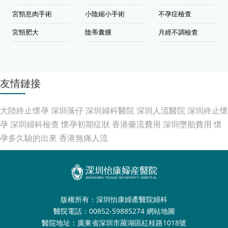
宮頸息肉手術
小陰縮小手術
不孕症檢查
宮頸肥大
陰蒂囊腫
月經不調檢查
友情鏈接
大陸終止懷孕
深圳落仔
深圳婦科醫院
深圳人流醫院
深圳終止懷
孕
深圳婦科檢查
懷孕初期症狀
香港藥流費用
深圳墮胎費用
懷
孕多久驗的出來
香港無痛人流
版權所有：深圳怡康婦產醫院婦科
醫院電話：00852-59885274
網站地圖
醫院地址：廣東省深圳市羅湖區紅桂路1018號