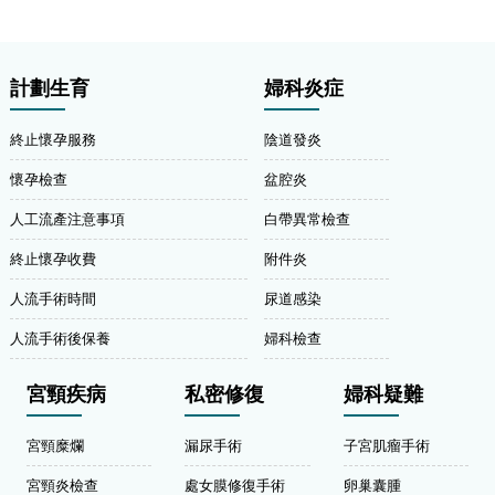
計劃生育
婦科炎症
終止懷孕服務
陰道發炎
懷孕檢查
盆腔炎
人工流產注意事項
白帶異常檢查
終止懷孕收費
附件炎
人流手術時間
尿道感染
人流手術後保養
婦科檢查
宮頸疾病
私密修復
婦科疑難
宮頸糜爛
漏尿手術
子宮肌瘤手術
宮頸炎檢查
處女膜修復手術
卵巢囊腫