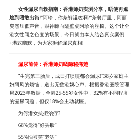
女性漏尿自救指南：香港师奶实测分享，唔使再尴
尬到唔敢出街!
"阿珍，你条裤湿咗啊?"茶餐厅里，阿丽
突然压低声音，眼神瞟向隔壁桌阿珍的座椅。这个让全
港女性闻之色变的场景，今日就由本人结合真实案例
+港式幽默，为大家拆解漏尿真相!
漏尿前传：香港师奶嘅隐秘痛楚
"生完第三胎后，成日打喷嚏都会漏尿!"38岁家庭主
妇阿凤的烦恼，道出无数港妈心声。根据香港医院管理
局2023年数据，全港25-55岁女性中，32%有不同程度
的漏尿问题，但仅18%会主动就医。
为何港女抗拒治疗?
68%觉得"好丢脸"
55%怕被笑"老咗"