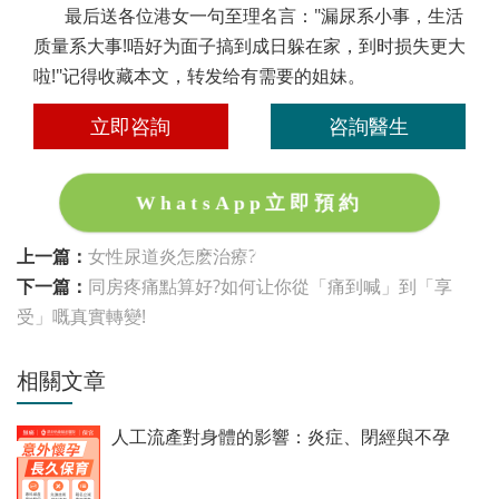
最后送各位港女一句至理名言："漏尿系小事，生活
质量系大事!唔好为面子搞到成日躲在家，到时损失更大
啦!"记得收藏本文，转发给有需要的姐妹。
立即咨詢
咨詢醫生
WhatsApp立即預約
上一篇：
女性尿道炎怎麽治療?
下一篇：
同房疼痛點算好?如何让你從「痛到喊」到「享
受」嘅真實轉變!
相關文章
人工流產對身體的影響：炎症、閉經與不孕