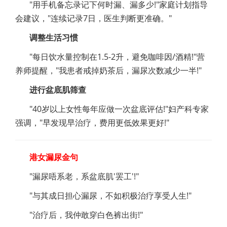
"用手机备忘录记下何时漏、漏多少!"家庭计划指导
会建议，"连续记录7日，医生判断更准确。"
调整生活习惯
"每日饮水量控制在1.5-2升，避免咖啡因/酒精!"营
养师提醒，"我患者戒掉奶茶后，漏尿次数减少一半!"
进行盆底肌筛查
"40岁以上女性每年应做一次盆底评估!"妇产科专家
强调，"早发现早治疗，费用更低效果更好!"
港女漏尿金句
"漏尿唔系老，系盆底肌'罢工'!"
"与其成日担心漏尿，不如积极治疗享受人生!"
"治疗后，我仲敢穿白色裤出街!"