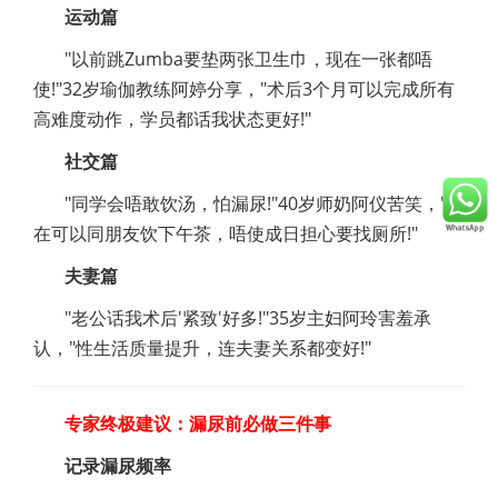
运动篇
"以前跳Zumba要垫两张卫生巾，现在一张都唔
使!"32岁瑜伽教练阿婷分享，"术后3个月可以完成所有
高难度动作，学员都话我状态更好!"
社交篇
"同学会唔敢饮汤，怕漏尿!"40岁师奶阿仪苦笑，"现
在可以同朋友饮下午茶，唔使成日担心要找厕所!"
夫妻篇
"老公话我术后'紧致'好多!"35岁主妇阿玲害羞承
认，"性生活质量提升，连夫妻关系都变好!"
专家终极建议：漏尿前必做三件事
记录漏尿频率