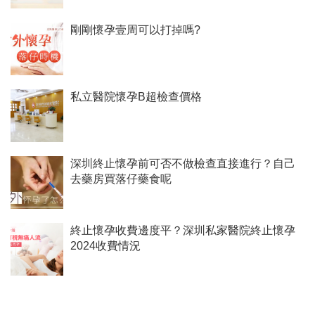
剛剛懷孕壹周可以打掉嗎?
私立醫院懷孕B超檢查價格
深圳終止懷孕前可否不做檢查直接進行？自己
去藥房買落仔藥食呢
終止懷孕收費邊度平？深圳私家醫院終止懷孕
2024收費情況