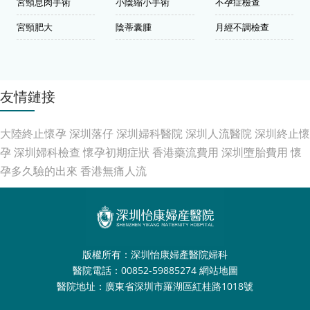
宮頸息肉手術
小陰縮小手術
不孕症檢查
宮頸肥大
陰蒂囊腫
月經不調檢查
友情鏈接
大陸終止懷孕
深圳落仔
深圳婦科醫院
深圳人流醫院
深圳終止懷
孕
深圳婦科檢查
懷孕初期症狀
香港藥流費用
深圳墮胎費用
懷
孕多久驗的出來
香港無痛人流
版權所有：深圳怡康婦產醫院婦科
醫院電話：00852-59885274
網站地圖
醫院地址：廣東省深圳市羅湖區紅桂路1018號