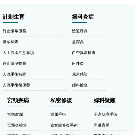
計劃生育
婦科炎症
終止懷孕服務
陰道發炎
懷孕檢查
盆腔炎
人工流產注意事項
白帶異常檢查
終止懷孕收費
附件炎
人流手術時間
尿道感染
人流手術後保養
婦科檢查
宮頸疾病
私密修復
婦科疑難
宮頸糜爛
漏尿手術
子宮肌瘤手術
宮頸炎檢查
處女膜修復手術
卵巢囊腫