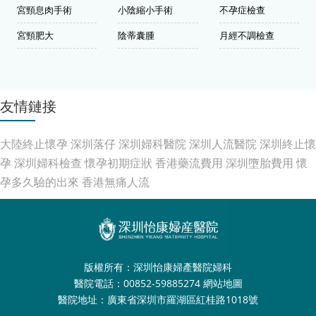
宮頸息肉手術
小陰縮小手術
不孕症檢查
宮頸肥大
陰蒂囊腫
月經不調檢查
友情鏈接
大陸終止懷孕
深圳落仔
深圳婦科醫院
深圳人流醫院
深圳終止懷
孕
深圳婦科檢查
懷孕初期症狀
香港藥流費用
深圳墮胎費用
懷
孕多久驗的出來
香港無痛人流
版權所有：深圳怡康婦產醫院婦科
醫院電話：00852-59885274
網站地圖
醫院地址：廣東省深圳市羅湖區紅桂路1018號