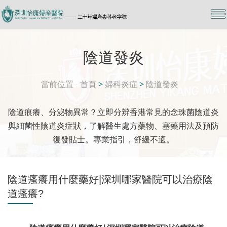
陰道發炎
當前位置
首頁
>
婦科炎症
>
陰道發炎
陰道痕癢、分泌物異常？立即分辨香港常見的念珠菌陰道炎
與細菌性陰道炎症狀，了解醫生處方藥物、塞藥用法及預防
復發貼士。專業指引，舒緩不適。
陰道瘙癢用什麼藥好|深圳哪家醫院可以治療陰
道瘙癢?