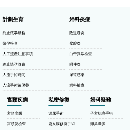
計劃生育
婦科炎症
終止懷孕服務
陰道發炎
懷孕檢查
盆腔炎
人工流產注意事項
白帶異常檢查
終止懷孕收費
附件炎
人流手術時間
尿道感染
人流手術後保養
婦科檢查
宮頸疾病
私密修復
婦科疑難
宮頸糜爛
漏尿手術
子宮肌瘤手術
宮頸炎檢查
處女膜修復手術
卵巢囊腫