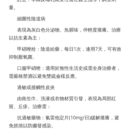
量。
細菌性陰道病
表現為灰白色分泌物、魚腥味，伴輕度瘙癢。治療
以抗生素為主：
甲硝唑栓：陰道給藥，每日1次，連用7天，可有效
抑制厭氧菌。
口服甲硝唑：適用於無性生活史或需全身治療者，
需嚴格禁酒以避免雙硫侖樣反應。
過敏或接觸性皮炎
由衛生巾、洗液或衣物材質引發，表現為局部紅
斑、丘疹。治療需：
抗過敏藥物：氯雷他定片(10mg/日)緩解瘙癢，避
免抓撓以防繼發感染。