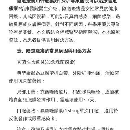
陰道瘙癢用什麼藥好|深圳哪家醫院可以治療陰道
瘙癢?
怡康醫院醫生介紹，陰道瘙癢是女性常見的健康
困擾，其成因復雜，可能涉及真菌感染、細菌感染、過
敏反應或皮膚疾病等。針對不同病因，科學用藥與專業
診療是關鍵。本文將結合權威醫學指南與深圳本地醫療
資源，為患者提供實用解決方案。
壹、陰道瘙癢的常見病因與用藥方案
真菌性陰道炎(如念珠菌感染)
典型癥狀為豆腐渣樣白帶、外陰紅腫灼痛。治療需
使用抗真菌藥物：
局部用藥：克黴唑陰道片、硝酸咪康唑栓，通過破
壞真菌細胞膜發揮作用，需連續使用3-7天。
口服藥物：氟康唑膠囊(150mg單次口服)，適用於
反復發作或嚴重感染者。
註意：孕婦及哺乳期女性需在醫生指導下調整劑