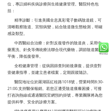
位，專註婦科疾病診療與生殖健康管理。醫院特色包
括：
精準診斷：引進美國全息真彩電子數碼陰道鏡，可
清晰觀察陰道、宮頸病變，結合陰道微生態檢測，明確
感染類型。
中西醫結合治療：針對反復發作的陰道炎，采用中
藥熏洗、針灸等傳統療法聯合現代藥物，調節陰道菌群
平衡，降低復發率。
全程健康管理：從病因篩查到術後康復，提供壹對
壹健康指導，並建立患者檔案，定期跟蹤隨訪。
醫院地址位於羅湖區紅桂路1018號，營業時間8:30-
21:00.支持醫保報銷。若您正遭受陰道瘙癢困擾，可撥
打咨詢熱線或通過醫院官網預約掛號，專業團隊將為您
提供科學、安全的診療方案。