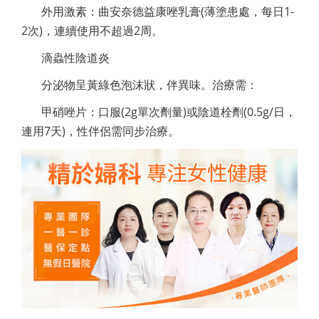
外用激素：曲安奈德益康唑乳膏(薄塗患處，每日1-
2次)，連續使用不超過2周。
滴蟲性陰道炎
分泌物呈黃綠色泡沫狀，伴異味。治療需：
甲硝唑片：口服(2g單次劑量)或陰道栓劑(0.5g/日，
連用7天)，性伴侶需同步治療。