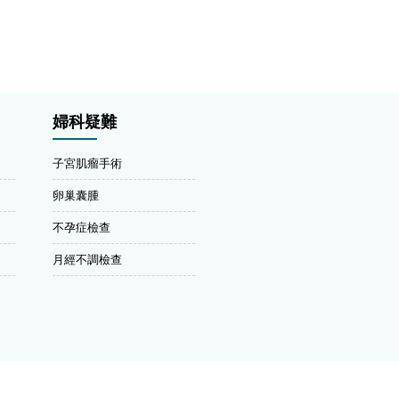
婦科疑難
子宮肌瘤手術
卵巢囊腫
不孕症檢查
月經不調檢查