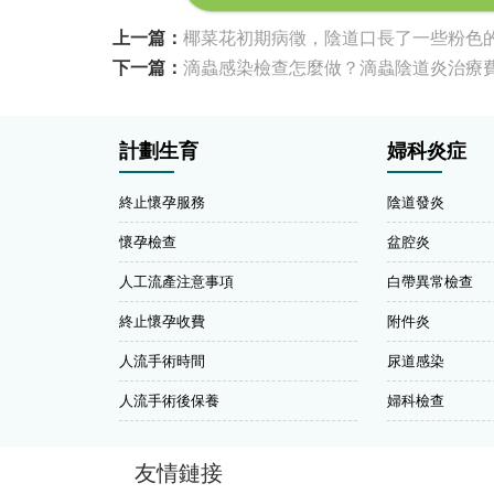
上一篇：
椰菜花初期病徵，陰道口長了一些粉色的
下一篇：
滴蟲感染檢查怎麼做？滴蟲陰道炎治療
計劃生育
婦科炎症
終止懷孕服務
陰道發炎
懷孕檢查
盆腔炎
人工流產注意事項
白帶異常檢查
終止懷孕收費
附件炎
人流手術時間
尿道感染
人流手術後保養
婦科檢查
友情鏈接