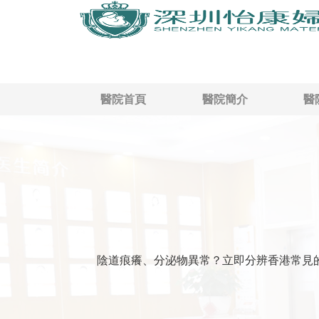
醫院首頁
醫院簡介
醫
陰道痕癢、分泌物異常？立即分辨香港常見