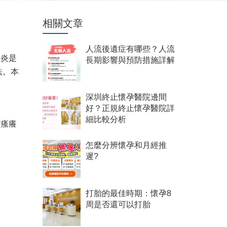
相關文章
人流後遺症有哪些？人流
道炎是
長期影響與預防措施詳解
法。本
深圳終止懷孕醫院邊間
好？正規終止懷孕醫院詳
細比較分析
度瘙癢
怎麼分辨懷孕和月經推
遲?
打胎的最佳時期：懷孕8
周是否還可以打胎