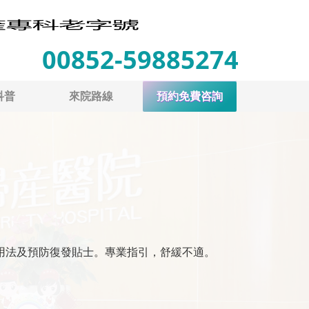
00852-59885274
科普
來院路線
預約免費咨詢
用法及預防復發貼士。專業指引，舒緩不適。