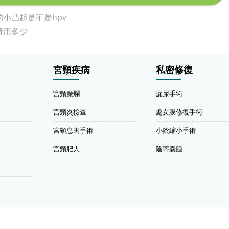
小凸起是不是hpv
費用多少
宮頸疾病
私密修復
宮頸糜爛
漏尿手術
宮頸炎檢查
處女膜修復手術
宮頸息肉手術
小陰縮小手術
宮頸肥大
陰蒂囊腫