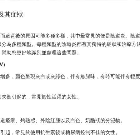
及其症狀
，而這背後的原因可能多種多樣，其中最常見的便是陰道炎。陰
以分為多種類型。每種類型的陰道炎都有其獨特的症狀和治療方
，幫助您更好地識別並處理這些問題。
BV）
物增多，顏色呈現灰白或灰綠色，伴有魚腥味，有時可能伴有輕
菌失衡引起的，常見於性活躍的女性。
陰道瘙癢、灼熱感、外陰紅腫以及白色、奶酪狀的分泌物。
長引起，常見於使用抗生素後或糖尿病控制不佳的女性。