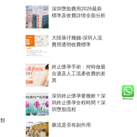
深圳墮胎費用2026最新
。
標準及收費詳情全面分析
大陸落仔幾錢-深圳人流
費用透明收費標準
終止懷孕手術：何時做最
合適及人工流產收費的差
異
深圳終止懷孕要幾耐？深
圳終止懷孕全程時間？深
圳墮胎流程
體類
藥流是否有副作用