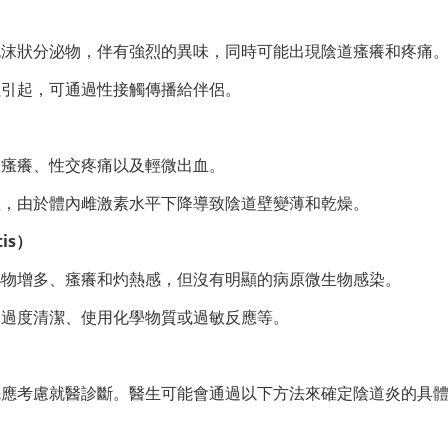
泡沫狀分泌物，伴有強烈的異味，同時可能出現陰道瘙癢和疼痛
蟲引起，可通過性接觸傳播給伴侶。
、瘙癢、性交疼痛以及輕微出血。
性，由於體內雌激素水平下降導致陰道壁變薄和乾燥。
tis）
泌物增多、瘙癢和灼熱感，但沒有明顯的病原微生物感染。
如過度清潔、使用化學物質或過敏反應等。
先應考慮就醫診斷。醫生可能會通過以下方法來確定陰道炎的具