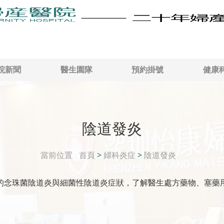
院新聞
醫生園隊
預約掛號
健康
陰道發炎
當前位置
首頁
>
婦科炎症
>
陰道發炎
的念珠菌陰道炎與細菌性陰道炎症狀，了解醫生處方藥物、塞藥