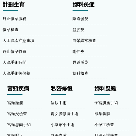
計劃生育
婦科炎症
終止懷孕服務
陰道發炎
懷孕檢查
盆腔炎
人工流產注意事項
白帶異常檢查
終止懷孕收費
附件炎
人流手術時間
尿道感染
人流手術後保養
婦科檢查
宮頸疾病
私密修復
婦科疑難
宮頸糜爛
漏尿手術
子宮肌瘤手術
宮頸炎檢查
處女膜修復手術
卵巢囊腫
宮頸息肉手術
小陰縮小手術
不孕症檢查
宮頸肥大
陰蒂囊腫
月經不調檢查