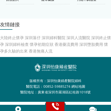
友情鏈接
大陸終止懷孕
深圳落仔
深圳婦科醫院
深圳人流醫院
深圳終止懷
孕
深圳婦科檢查
懷孕初期症狀
香港藥流費用
深圳墮胎費用
懷
孕多久驗的出來
香港無痛人流
版權所有：深圳怡康婦產醫院婦科
醫院電話：00852-59885274
網站地圖
醫院地址：廣東省深圳市羅湖區紅桂路1018號