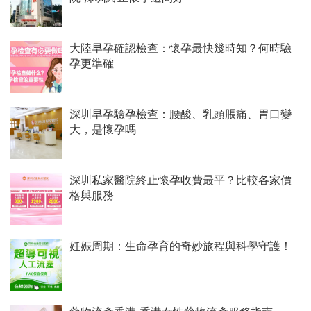
大陸早孕確認檢查：懷孕最快幾時知？何時驗
孕更準確
深圳早孕驗孕檢查：腰酸、乳頭脹痛、胃口變
大，是懷孕嗎
深圳私家醫院終止懷孕收費最平？比較各家價
格與服務
妊娠周期：生命孕育的奇妙旅程與科學守護！