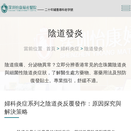
陰道發炎
當前位置
首頁
>
婦科炎症
>
陰道發炎
陰道痕癢、分泌物異常？立即分辨香港常見的念珠菌陰道炎
與細菌性陰道炎症狀，了解醫生處方藥物、塞藥用法及預防
復發貼士。專業指引，舒緩不適。
婦科炎症系列之陰道炎反覆發作：原因探究與
解決策略