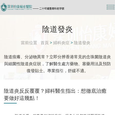
陰道發炎
當前位置
首頁
>
婦科炎症
>
陰道發炎
陰道痕癢、分泌物異常？立即分辨香港常見的念珠菌陰道炎
與細菌性陰道炎症狀，了解醫生處方藥物、塞藥用法及預防
復發貼士。專業指引，舒緩不適。
陰道炎反反覆覆？婦科醫生指出：想徹底治癒
要做好這幾點！