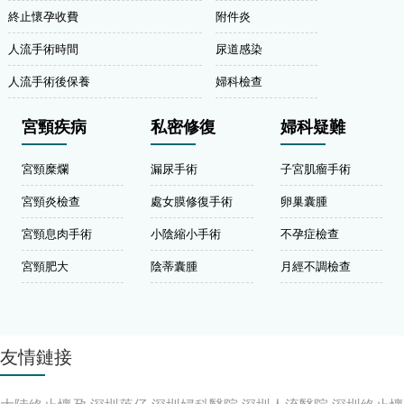
終止懷孕收費
附件炎
人流手術時間
尿道感染
人流手術後保養
婦科檢查
宮頸疾病
私密修復
婦科疑難
宮頸糜爛
漏尿手術
子宮肌瘤手術
宮頸炎檢查
處女膜修復手術
卵巢囊腫
宮頸息肉手術
小陰縮小手術
不孕症檢查
宮頸肥大
陰蒂囊腫
月經不調檢查
友情鏈接