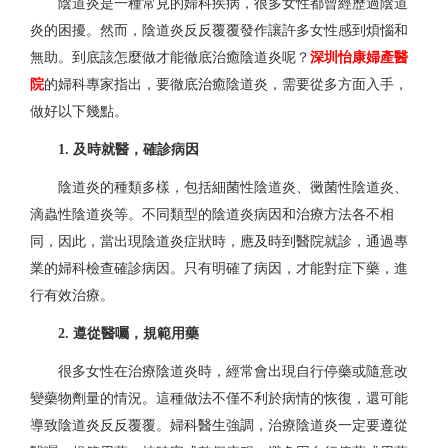
陰道炎是一種常見的婦科疾病，很多女性都曾經歷過陰道
炎的困擾。然而，陰道炎反反覆覆發作讓許多女性感到煩惱和
無助。到底該怎麼做才能徹底治癒陰道炎呢？
深圳怡康婦產醫
院
的婦科專家指出，要徹底治癒陰道炎，需要從多方面入手，
做好以下幾點。
1. 及時就醫，確診病因
陰道炎的種類多樣，包括細菌性陰道炎、黴菌性陰道炎、
滴蟲性陰道炎等。不同類型的陰道炎病因和治療方法各不相
同，因此，當出現陰道炎症狀時，應及時到醫院就診，通過專
業的婦科檢查確診病因。只有明確了病因，才能對症下藥，進
行有效治療。
2. 遵從醫囑，規範用藥
很多女性在治療陰道炎時，經常會出現自行停藥或隨意改
變藥物劑量的情況。這種做法不僅不利於病情的恢復，還可能
導致陰道炎反反覆覆。婦科醫生強調，治療陰道炎一定要遵從