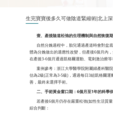
生完寶寶後多久可做陰道緊縮術|北上
壹、產後陰道松弛的生理機制與自然恢復
自然分娩過程中，胎兒通過產道時會對盆
體為分娩做出的適應性改變，但產後6個月內，
在產後3-6個月通過凱格爾運動、電刺激治療
案例參考：浙江大學醫學院附屬婦產科醫院
估為2級(正常為3-5級)，通過每日3組凱格爾運
善，最終未選擇手術。
二、手術黃金窗口期：6個月至1年的科學
若產後6個月仍存在嚴重松弛(如性生活質
綜合判斷：