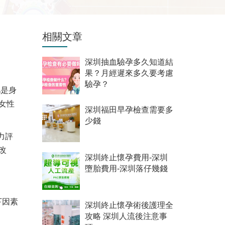
相關文章
深圳抽血驗孕多久知道結
果？月經遲來多久要考慮
驗孕？
弛是身
女性
深圳福田早孕檢查需要多
少錢
力評
改
深圳終止懷孕費用-深圳
墮胎費用-深圳落仔幾錢
下因素
深圳終止懷孕術後護理全
攻略 深圳人流後注意事