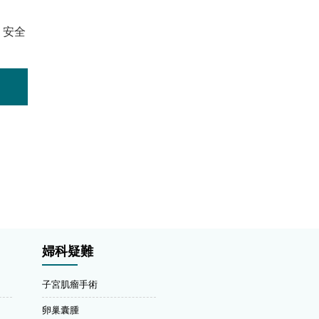
、安全
婦科疑難
子宮肌瘤手術
卵巢囊腫