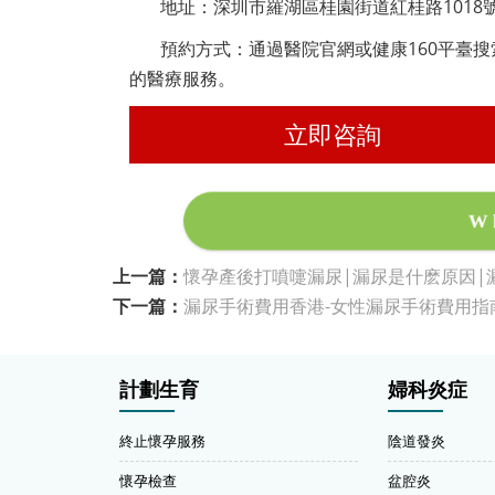
地址：深圳市羅湖區桂園街道紅桂路1018號
預約方式：通過醫院官網或健康160平臺搜
的醫療服務。
立即咨詢
W
上一篇：
懷孕產後打噴嚏漏尿|漏尿是什麽原因|
下一篇：
漏尿手術費用香港-女性漏尿手術費用指
計劃生育
婦科炎症
終止懷孕服務
陰道發炎
懷孕檢查
盆腔炎