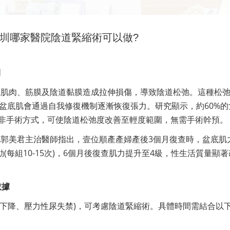
深圳哪家醫院陰道緊縮術可以做?
期
底肌肉、筋膜及陰道黏膜造成拉伸損傷，導致陰道松弛。這種松
盆底肌會通過自我修復機制逐漸恢復張力。研究顯示，約60%的
等非手術方式，可使陰道松弛度改善至輕度範圍，無需手術幹預。
郭美君主治醫師指出，壹位順產產婦產後3個月復查時，盆底肌
動(每組10-15次)，6個月後復查肌力提升至4級，性生活質量顯著
依據
量下降、壓力性尿失禁)，可考慮陰道緊縮術。具體時間需結合以