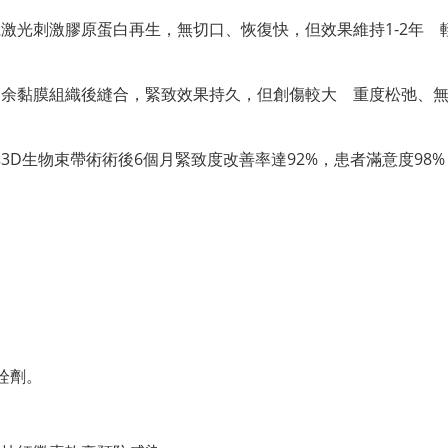
激光刺激膠原蛋白再生，無切口、恢復快，但效果維持1-2年 
多余黏膜組織後縫合，緊致效果持久，但創傷較大 重度松弛、
D生物束帶術術後6個月緊致度改善率達92%，患者滿意度98%
栓劑。