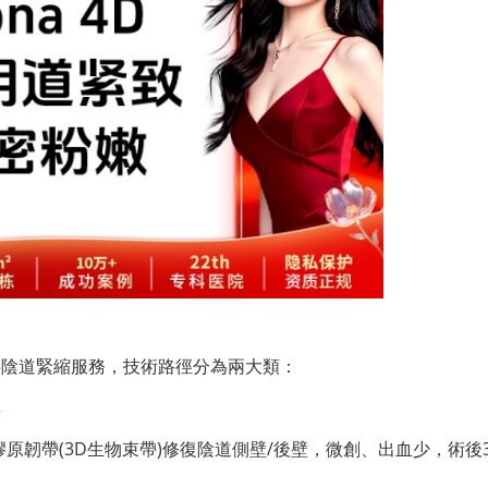
供陰道緊縮服務，技術路徑分為兩大類：
群
原韌帶(3D生物束帶)修復陰道側壁/後壁，微創、出血少，術後