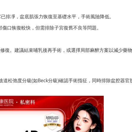
露已排凈，盆底肌張力恢復至基礎水平，手術風險降低。
腹部傷口恢復較快，但需排除子宮復舊不良等問題。
膜修復。建議結束哺乳後再手術，或選擇局部麻醉方案以減少藥
)、陰道松弛度分級(如Beck分級)確認手術指征，同時排除盆腔器官