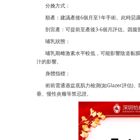
分娩方式：
順產：建議產後6個月至1年手術。此時惡
剖宮產：可提前至產後3-6個月評估。因
哺乳狀態：
哺乳期雌激素水平較低，可能影響陰道黏
汁的影響。
身體指標：
術前需通過盆底肌力檢測(如Glazer評估
垂、慢性炎癥等禁忌證。