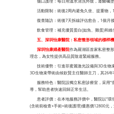
傷口護理：每日用溫水清洗外陰，遵醫囑
活動限制：術後2周內避免久坐、提重物，
復查隨訪：術後7天拆線評估愈合，1個月
飲食管理：補充優質蛋白(如魚、雞蛋)和維
五、深圳怡康醫院：私密整形領域的標桿
深圳怡康婦產醫院
作為羅湖區首家私密整形
理念，為女性提供高品質陰道緊縮服務。
技術優勢：引進菲蜜麗激光設備與3D生物
3D生物束帶術由候欽賢主任醫師主刀，其26
服務特色：醫院設獨立私密診療室，采用“
導，幫助患者快速回歸正常生活。
患者評價：在本地服務評價中，醫院以“環境
(含術前檢查+手術+術後護理)優惠價12800