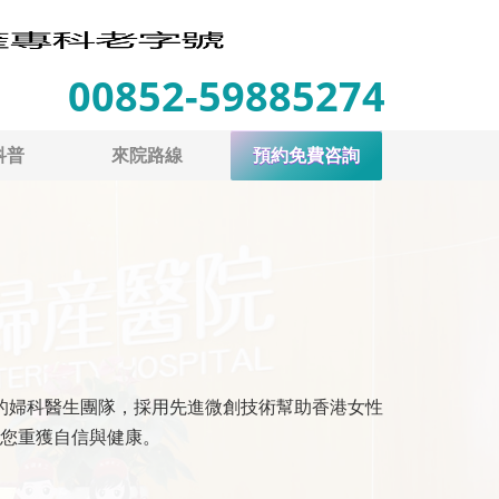
00852-59885274
科普
來院路線
預約免費咨詢
的婦科醫生團隊，採用先進微創技術幫助香港女性
您重獲自信與健康。