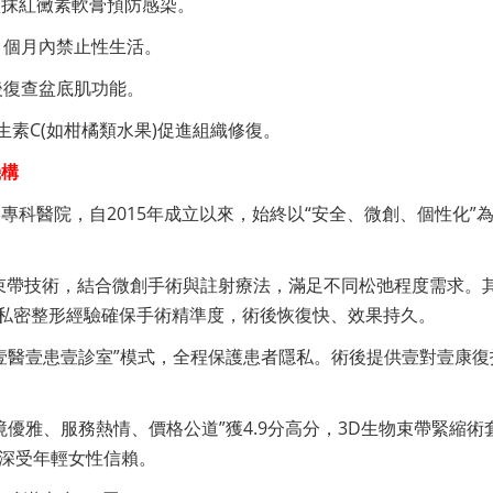
塗抹紅黴素軟膏預防感染。
1個月內禁止性生活。
後復查盆底肌功能。
生素C(如柑橘類水果)促進組織修復。
機構
專科醫院，自2015年成立以來，始終以“安全、微創、個性化”
束帶技術，結合微創手術與註射療法，滿足不同松弛程度需求。
年私密整形經驗確保手術精準度，術後恢復快、效果持久。
壹醫壹患壹診室”模式，全程保護患者隱私。術後提供壹對壹康復
優雅、服務熱情、價格公道”獲4.9分高分，3D生物束帶緊縮術
元，深受年輕女性信賴。