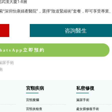
武漢大廈1-8層
索“深圳怡康婦產醫院”，選擇“陰道緊縮術”套餐，即可享受專業
咨詢醫生
hatsApp立即預約
漏尿手術
南
宮頸疾病
私密修復
宮頸糜爛
漏尿手術
宮頸炎檢查
處女膜修復手術