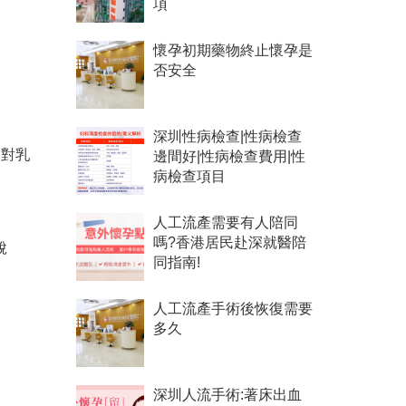
項
懷孕初期藥物終止懷孕是
否安全
深圳性病檢查|性病檢查
物對乳
邊間好|性病檢查費用|性
病檢查項目
人工流產需要有人陪同
嗎?香港居民赴深就醫陪
脫
同指南!
人工流產手術後恢復需要
多久
深圳人流手術:著床出血