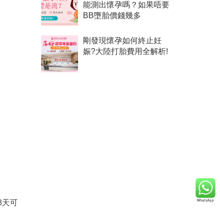
能測出懷孕嗎？如果唔要
BB墮胎價錢幾多
剛發現懷孕如何終止妊
娠?大陸打胎費用全解析!
3天可