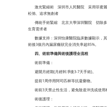
激光緊縮術 深圳市人民醫院 采用菲蜜麗
松弛、追求無創者
傳統手術緊縮 北京大學深圳醫院 切除
生育需求者
數據支持：深圳怡康醫院臨床數據顯示，其3
術後3個月內漏尿癥狀完全消失率超85%。
四、術前準備與術後護理全流程
術前準備：
避開月經期(月經幹凈後3-7天手術)。
提前1周停用阿司匹林等抗凝藥物。
術前3天禁止性生活，避免陰道沖洗或使用
術後護理：