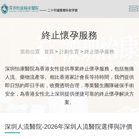
終止懷孕服務
當前位置
首頁
>
計劃生育
>
終止懷孕服務
深圳怡康醫院為香港女性提供專業終止懷孕服務，包括無痛
人流、藥物流產等。相比香港家計會長等待時間，我們提供
即日預約即日手術，收費透明合理，專業醫生團隊確保手術
安全，為香港女性北上深圳提供便捷可靠的終止懷孕解決方
案。
深圳人流醫院-2026年深圳人流醫院選擇與評價