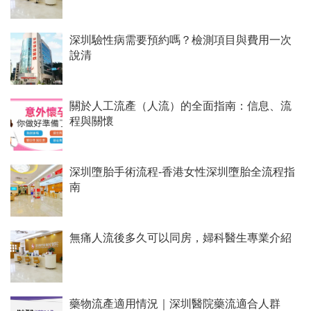
深圳驗性病需要預約嗎？檢測項目與費用一次
說清
關於人工流產（人流）的全面指南：信息、流
程與關懷
深圳墮胎手術流程-香港女性深圳墮胎全流程指
南
無痛人流後多久可以同房，婦科醫生專業介紹
藥物流產適用情況｜深圳醫院藥流適合人群