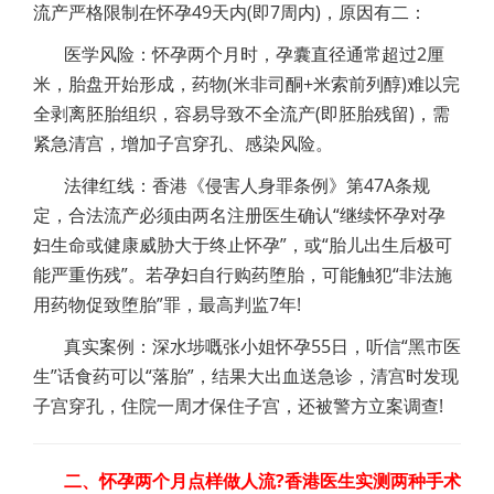
流产严格限制在怀孕49天内(即7周内)，原因有二：
医学风险：怀孕两个月时，孕囊直径通常超过2厘
米，胎盘开始形成，药物(米非司酮+米索前列醇)难以完
全剥离胚胎组织，容易导致不全流产(即胚胎残留)，需
紧急清宫，增加子宫穿孔、感染风险。
法律红线：香港《侵害人身罪条例》第47A条规
定，合法流产必须由两名注册医生确认“继续怀孕对孕
妇生命或健康威胁大于终止怀孕”，或“胎儿出生后极可
能严重伤残”。若孕妇自行购药堕胎，可能触犯“非法施
用药物促致堕胎”罪，最高判监7年!
真实案例：深水埗嘅张小姐怀孕55日，听信“黑市医
生”话食药可以“落胎”，结果大出血送急诊，清宫时发现
子宫穿孔，住院一周才保住子宫，还被警方立案调查!
二、怀孕两个月点样做人流?香港医生实测两种手术