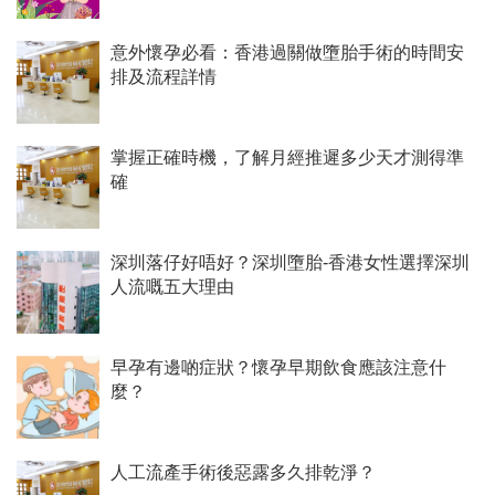
意外懷孕必看：香港過關做墮胎手術的時間安
排及流程詳情
掌握正確時機，了解月經推遲多少天才測得準
確
深圳落仔好唔好？深圳墮胎-香港女性選擇深圳
人流嘅五大理由
早孕有邊啲症狀？懷孕早期飲食應該注意什
麼？
人工流產手術後惡露多久排乾淨？