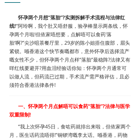
怀孕两个月想“落胎”?实测拆解手术流程与法律红
线!
“阿玲啊，我个肚又唔舒服，验孕棒显示两条线，怀
孕两个月啦!但依家唔想要，点解唔可以食药‘落
胎’啊?”尖沙咀茶餐厅里，29岁的陈小姐捂住腹部，眉头
紧锁。喺香港这个快节奏嘅都市，意外怀孕后选择流产
嘅女性不少，但怀孕两个月点样“落胎”最稳阵?法律又有
咩红线要避开?用血泪经验话你知：怀孕两个月通常可
以做人流，但药流已过期，手术流产需严格评估，且必
须符合香港法律条件!
一、怀孕两个月点解唔可以食药“落胎”?法律与医学
双重限制!
“我上次怀孕45日，食咗药就排出来啦，但依家两个
月，医生话药流唔得!”铜锣湾嘅李太话。喺香港，药物