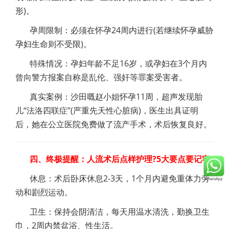
形)。
孕周限制：必须在怀孕24周内进行(若继续怀孕威胁
孕妇生命则不受限)。
特殊情况：孕妇年龄不足16岁，或孕妇在3个月内
曾向警方报案自称是乱伦、强奸等罪案受害者。
真实案例：沙田嘅赵小姐怀孕11周，超声发现胎
儿“法洛四联症”(严重先天性心脏病)，医生出具证明
后，她在公立医院免费做了流产手术，术后恢复良好。
四、终极提醒：人流术后点样护理?5大要点要记牢!
休息：术后卧床休息2-3天，1个月内避免重体力劳
动和剧烈运动。
卫生：保持会阴清洁，每天用温水清洗，勤换卫生
巾，2周内禁盆浴、性生活。