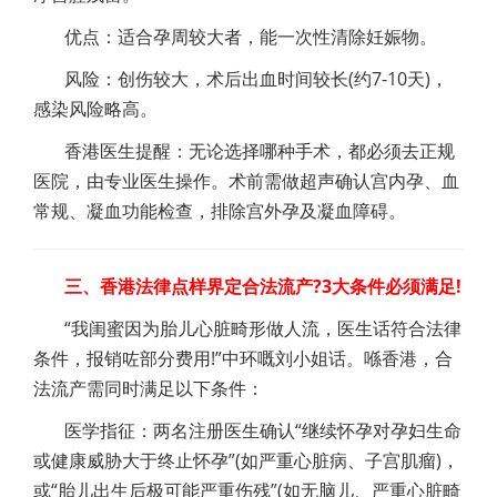
优点：适合孕周较大者，能一次性清除妊娠物。
风险：创伤较大，术后出血时间较长(约7-10天)，
感染风险略高。
香港医生提醒：无论选择哪种手术，都必须去正规
医院，由专业医生操作。术前需做超声确认宫内孕、血
常规、凝血功能检查，排除宫外孕及凝血障碍。
三、香港法律点样界定合法流产?3大条件必须满足!
“我闺蜜因为胎儿心脏畸形做人流，医生话符合法律
条件，报销咗部分费用!”中环嘅刘小姐话。喺香港，合
法流产需同时满足以下条件：
医学指征：两名注册医生确认“继续怀孕对孕妇生命
或健康威胁大于终止怀孕”(如严重心脏病、子宫肌瘤)，
或“胎儿出生后极可能严重伤残”(如无脑儿、严重心脏畸