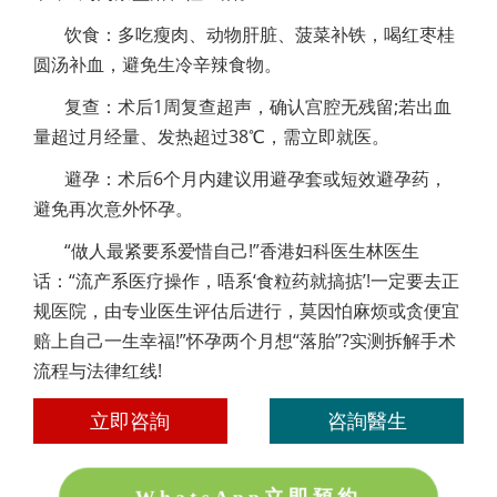
饮食：多吃瘦肉、动物肝脏、菠菜补铁，喝红枣桂
圆汤补血，避免生冷辛辣食物。
复查：术后1周复查超声，确认宫腔无残留;若出血
量超过月经量、发热超过38℃，需立即就医。
避孕：术后6个月内建议用避孕套或短效避孕药，
避免再次意外怀孕。
“做人最紧要系爱惜自己!”香港妇科医生林医生
话：“流产系医疗操作，唔系‘食粒药就搞掂’!一定要去正
规医院，由专业医生评估后进行，莫因怕麻烦或贪便宜
赔上自己一生幸福!”怀孕两个月想“落胎”?实测拆解手术
流程与法律红线!
立即咨詢
咨詢醫生
WhatsApp立即預約