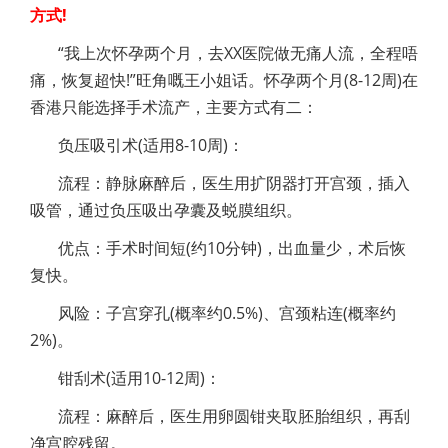
方式!
“我上次怀孕两个月，去XX医院做无痛人流，全程唔
痛，恢复超快!”旺角嘅王小姐话。怀孕两个月(8-12周)在
香港只能选择手术流产，主要方式有二：
负压吸引术(适用8-10周)：
流程：静脉麻醉后，医生用扩阴器打开宫颈，插入
吸管，通过负压吸出孕囊及蜕膜组织。
优点：手术时间短(约10分钟)，出血量少，术后恢
复快。
风险：子宫穿孔(概率约0.5%)、宫颈粘连(概率约
2%)。
钳刮术(适用10-12周)：
流程：麻醉后，医生用卵圆钳夹取胚胎组织，再刮
净宫腔残留。