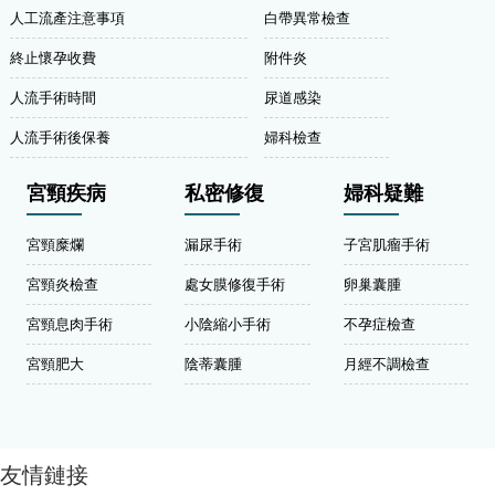
人工流產注意事項
白帶異常檢查
終止懷孕收費
附件炎
人流手術時間
尿道感染
人流手術後保養
婦科檢查
宮頸疾病
私密修復
婦科疑難
宮頸糜爛
漏尿手術
子宮肌瘤手術
宮頸炎檢查
處女膜修復手術
卵巢囊腫
宮頸息肉手術
小陰縮小手術
不孕症檢查
宮頸肥大
陰蒂囊腫
月經不調檢查
友情鏈接