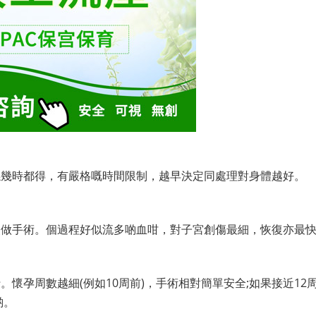
係幾時都得，有嚴格嘅時間限制，越早決定同處理對身體越好。
使做手術。個過程好似流多啲血咁，對子宮創傷最細，恢復亦最
懷孕周數越細(例如10周前)，手術相對簡單安全;如果接近12
啲。