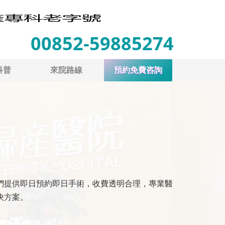
00852-59885274
科普
來院路線
預約免費咨詢
們提供即日預約即日手術，收費透明合理，專業醫
決方案。