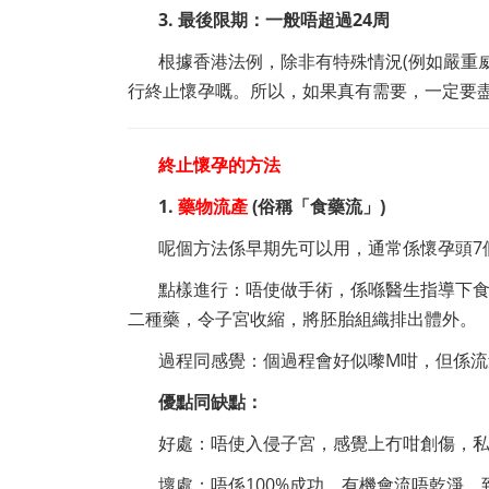
3. 最後限期：一般唔超過24周
根據香港法例，除非有特殊情況(例如嚴重
行終止懷孕嘅。所以，如果真有需要，一定要盡
終止懷孕的方法
1.
藥物流產
(俗稱「食藥流」)
呢個方法係早期先可以用，通常係懷孕頭7
點樣進行：唔使做手術，係喺醫生指導下食
二種藥，令子宮收縮，將胚胎組織排出體外。
過程同感覺：個過程會好似嚟M咁，但係
優點同缺點：
好處：唔使入侵子宮，感覺上冇咁創傷，
壞處：唔係100%成功，有機會流唔乾淨