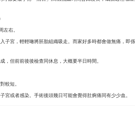
)
周左右。
進入子宮，輕輕噉將胚胎組織吸走。而家好多時都會做無痛，即
完成，但前前後後檢查同休息，大概要半日時間。
相對較短。
傷子宮或者感染。手術後頭幾日可能會覺得肚痾痛同有少少血。