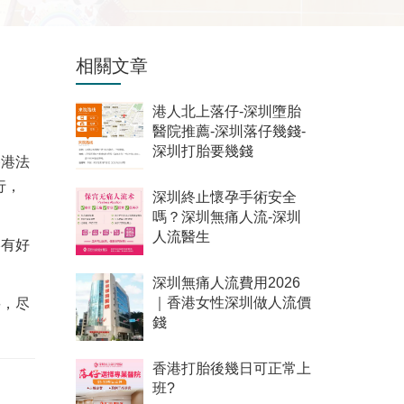
相關文章
港人北上落仔-深圳墮胎
醫院推薦-深圳落仔幾錢-
深圳打胎要幾錢
香港法
行，
深圳終止懷孕手術安全
嗎？深圳無痛人流-深圳
人流醫生
港有好
深圳無痛人流費用2026
要，尽
｜香港女性深圳做人流價
錢
香港打胎後幾日可正常上
班?