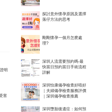
探討意外懷孕原因及選擇
落仔方法的思考
剛剛懷孕一個月怎麽處
理?
深圳人流需要預約嗎-最
快當日預約當日手術流程
生證明
詳解
深圳怡康備孕檢查好唔好
｜夫婦備孕檢查服務評價
受害
｜深圳備孕檢查推薦
深圳墮胎後遺症：如何預