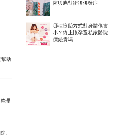
防與應對術後併發症
哪種墮胎方式對身體傷害
小？終止懷孕選私家醫院
價錢貴嗎
或幫助
你整理
医院、