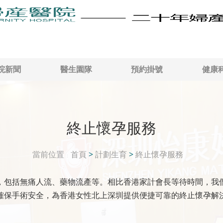
院新聞
醫生園隊
預約掛號
健康
終止懷孕服務
當前位置
首頁
>
計劃生育
>
終止懷孕服務
，包括無痛人流、藥物流產等。相比香港家計會長等待時間，我
確保手術安全，為香港女性北上深圳提供便捷可靠的終止懷孕解