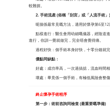
較難捱。
2. 手術流產 (俗稱「刮宮」或「人流手術」
呢個係最常見嘅方法，適用於懷孕第6至12
點樣進行：醫生會用幼細嘅儀器，經陰道
進行，你訓一覺就做完，完全唔會覺得痛。
過程好快：個手術本身好快，十零分鐘就
優點同缺點：
好處：成功率高，一次過搞掂，流血時間
壞處：畢竟係一個手術，有極低風險會整
終止懷孕手術程序
第一步：術前咨詢同檢查 (最重要嘅準備)