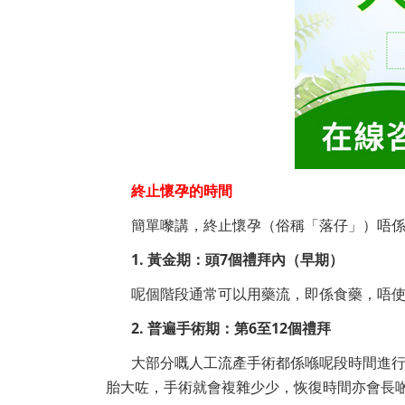
終止懷孕的時間
簡單嚟講，終止懷孕（俗稱「落仔」）唔
1. 黃金期：頭7個禮拜內（早期）
呢個階段通常可以用藥流，即係食藥，唔
2. 普遍手術期：第6至12個禮拜
大部分嘅人工流產手術都係喺呢段時間進行。
胎大咗，手術就會複雜少少，恢復時間亦會長