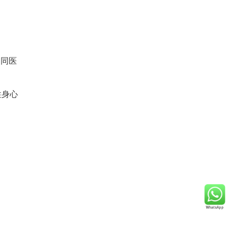
，同医
性身心