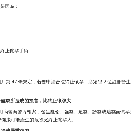
能是因為：
的終止懷孕手術。
例》第 47 條規定，若要申請合法終止懷孕，必須經 2 位註冊醫
身心健康所造成的損害，比終止懷孕大
3 個月內曾向警方報案，發生亂倫、強姦、迫姦、誘姦或迷姦而懷孕
神健康可能產生的危險比終止懷孕大。
以造成嚴重傷殘