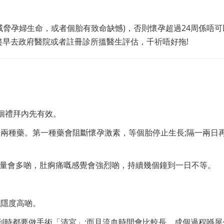
威脅孕婦生命，或者個胎有致命缺憾)，否則懷孕超過24周係唔可
早去政府醫院或者註冊診所搵醫生評估，千祈唔好拖!
個禮拜內先有效。
兩種藥。第一種藥會阻斷懷孕激素，等個胎停止生長;隔一兩日
流量會多啲，肚痾痛嘅感覺會強烈啲，持續幾個鐘到一日不等。
私隱度高啲。
，到時都要做手術「清宮」;而且流血時間會比較長，成個過程喺屋