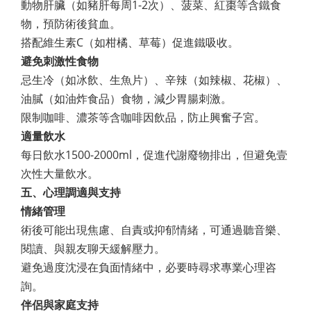
動物肝臟（如豬肝每周1-2次）、菠菜、紅棗等含鐵食
物，預防術後貧血。
搭配維生素C（如柑橘、草莓）促進鐵吸收。
避免刺激性食物
忌生冷（如冰飲、生魚片）、辛辣（如辣椒、花椒）、
油膩（如油炸食品）食物，減少胃腸刺激。
限制咖啡、濃茶等含咖啡因飲品，防止興奮子宮。
適量飲水
每日飲水1500-2000ml，促進代謝廢物排出，但避免壹
次性大量飲水。
五、心理調適與支持
情緒管理
術後可能出現焦慮、自責或抑郁情緒，可通過聽音樂、
閱讀、與親友聊天緩解壓力。
避免過度沈浸在負面情緒中，必要時尋求專業心理咨
詢。
伴侶與家庭支持