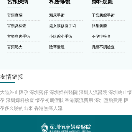
宮頸疾病
私密修復
婦科疑難
宮頸糜爛
漏尿手術
子宮肌瘤手術
宮頸炎檢查
處女膜修復手術
卵巢囊腫
宮頸息肉手術
小陰縮小手術
不孕症檢查
宮頸肥大
陰蒂囊腫
月經不調檢查
友情鏈接
大陸終止懷孕
深圳落仔
深圳婦科醫院
深圳人流醫院
深圳終止懷
孕
深圳婦科檢查
懷孕初期症狀
香港藥流費用
深圳墮胎費用
懷
孕多久驗的出來
香港無痛人流