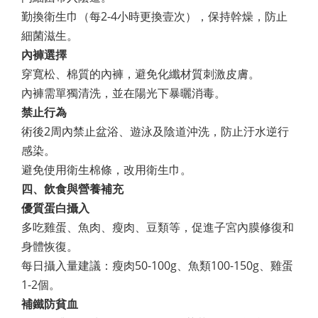
勤換衛生巾（每2-4小時更換壹次），保持幹燥，防止
細菌滋生。
內褲選擇
穿寬松、棉質的內褲，避免化纖材質刺激皮膚。
內褲需單獨清洗，並在陽光下暴曬消毒。
禁止行為
術後2周內禁止盆浴、遊泳及陰道沖洗，防止汙水逆行
感染。
避免使用衛生棉條，改用衛生巾。
四、飲食與營養補充
優質蛋白攝入
多吃雞蛋、魚肉、瘦肉、豆類等，促進子宮內膜修復和
身體恢復。
每日攝入量建議：瘦肉50-100g、魚類100-150g、雞蛋
1-2個。
補鐵防貧血