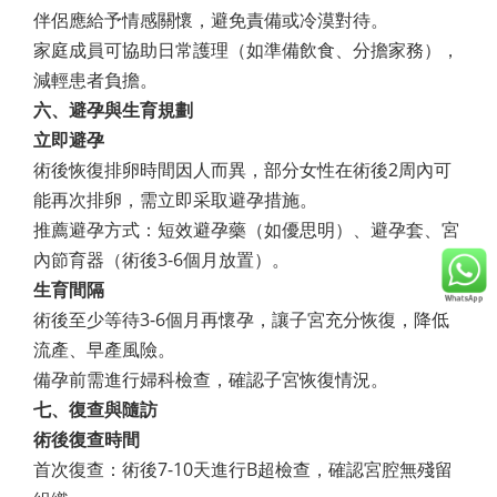
伴侶應給予情感關懷，避免責備或冷漠對待。
家庭成員可協助日常護理（如準備飲食、分擔家務），
減輕患者負擔。
六、避孕與生育規劃
立即避孕
術後恢復排卵時間因人而異，部分女性在術後2周內可
能再次排卵，需立即采取避孕措施。
推薦避孕方式：短效避孕藥（如優思明）、避孕套、宮
內節育器（術後3-6個月放置）。
生育間隔
術後至少等待3-6個月再懷孕，讓子宮充分恢復，降低
流產、早產風險。
備孕前需進行婦科檢查，確認子宮恢復情況。
七、復查與隨訪
術後復查時間
首次復查：術後7-10天進行B超檢查，確認宮腔無殘留