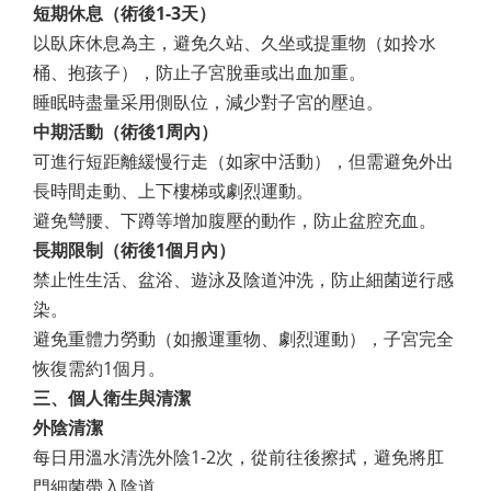
短期休息（術後1-3天）
以臥床休息為主，避免久站、久坐或提重物（如拎水
桶、抱孩子），防止子宮脫垂或出血加重。
睡眠時盡量采用側臥位，減少對子宮的壓迫。
中期活動（術後1周內）
可進行短距離緩慢行走（如家中活動），但需避免外出
長時間走動、上下樓梯或劇烈運動。
避免彎腰、下蹲等增加腹壓的動作，防止盆腔充血。
長期限制（術後1個月內）
禁止性生活、盆浴、遊泳及陰道沖洗，防止細菌逆行感
染。
避免重體力勞動（如搬運重物、劇烈運動），子宮完全
恢復需約1個月。
三、個人衛生與清潔
外陰清潔
每日用溫水清洗外陰1-2次，從前往後擦拭，避免將肛
門細菌帶入陰道。