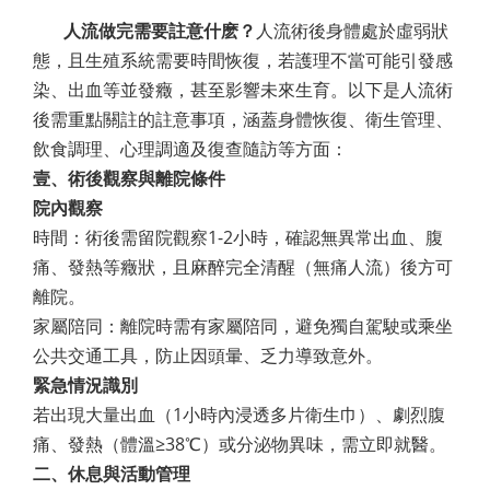
人流做完需要註意什麽？
人流術後身體處於虛弱狀
態，且生殖系統需要時間恢復，若護理不當可能引發感
染、出血等並發癥，甚至影響未來生育。以下是人流術
後需重點關註的註意事項，涵蓋身體恢復、衛生管理、
飲食調理、心理調適及復查隨訪等方面：
壹、術後觀察與離院條件
院內觀察
時間：術後需留院觀察1-2小時，確認無異常出血、腹
痛、發熱等癥狀，且麻醉完全清醒（無痛人流）後方可
離院。
家屬陪同：離院時需有家屬陪同，避免獨自駕駛或乘坐
公共交通工具，防止因頭暈、乏力導致意外。
緊急情況識別
若出現大量出血（1小時內浸透多片衛生巾）、劇烈腹
痛、發熱（體溫≥38℃）或分泌物異味，需立即就醫。
二、休息與活動管理