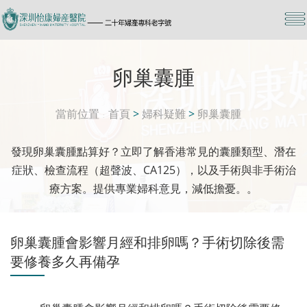
卵巢囊腫
當前位置
首頁
>
婦科疑難
>
卵巢囊腫
發現卵巢囊腫點算好？立即了解香港常見的囊腫類型、潛在
症狀、檢查流程（超聲波、CA125），以及手術與非手術治
療方案。提供專業婦科意見，減低擔憂。。
卵巢囊腫會影響月經和排卵嗎？手術切除後需
要修養多久再備孕