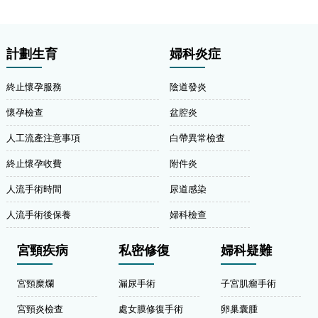
計劃生育
婦科炎症
終止懷孕服務
陰道發炎
懷孕檢查
盆腔炎
人工流產注意事項
白帶異常檢查
終止懷孕收費
附件炎
人流手術時間
尿道感染
人流手術後保養
婦科檢查
宮頸疾病
私密修復
婦科疑難
宮頸糜爛
漏尿手術
子宮肌瘤手術
宮頸炎檢查
處女膜修復手術
卵巢囊腫