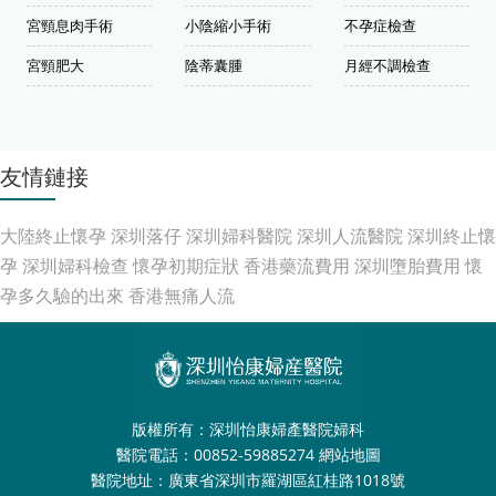
宮頸息肉手術
小陰縮小手術
不孕症檢查
宮頸肥大
陰蒂囊腫
月經不調檢查
友情鏈接
大陸終止懷孕
深圳落仔
深圳婦科醫院
深圳人流醫院
深圳終止懷
孕
深圳婦科檢查
懷孕初期症狀
香港藥流費用
深圳墮胎費用
懷
孕多久驗的出來
香港無痛人流
版權所有：深圳怡康婦產醫院婦科
醫院電話：00852-59885274
網站地圖
醫院地址：廣東省深圳市羅湖區紅桂路1018號