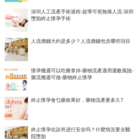
深圳人工流產手術過程-超導可視無痛人流-深圳
墮胎終止懷孕手術
人流價錢大約是多少？人流價錢包含哪些項目
懷孕幾週可以吃藥拿掉-藥物流產適用週數風險-
藥流幾週可做-藥物終止懷孕
終止懷孕食乜藥效果好，藥物流產要多久?
終止懷孕在診所进行安全吗？什麼情況要去醫
院墮胎