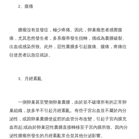
、腹痛
2
腫瘤沒有並發症，極少疼痛。因此，卵巢瘤患者感覺腹
痛，尤其忽然發生者，多系瘤蒂發生扭轉，偶或為囊腫破裂、
出血或感染所致。此外，惡性囊腫多引起腹痛、腿痛，疼痛往
往使患者以急症就診。
、月經紊亂
3
一側卵巢甚至雙側卵巢囊腫，由於並不破壞所有的正常卵
巢組織，故多半不引起月經紊亂。有些子宮出血並不屬於內分
泌性，或因卵巢囊腫使盆腔的血管分布改變，引起子宮內膜充
血而起
或由於卵巢惡性囊腫直接轉移至子宮內膜所致。因內分
;
泌性腫瘤所發生的月經紊亂常合並其他分泌影響。