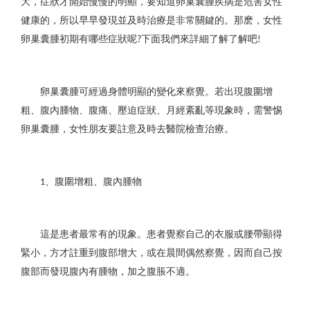
大，症狀才開始慢慢的明顯，要知道卵巢囊腫疾病是危害女性
健康的，所以早早發現並及時治療是非常關鍵的。那麽，女性
卵巢囊腫初期有哪些症狀呢
下面我們來詳細了解了解吧
?
!
卵巢囊腫可經過身體明顯的變化來察覺。若出現腹圍增
粗、腹內腫物、腹痛、壓迫症狀、月經紊亂等現象時，需警惕
卵巢囊腫，女性朋友要註意及時去醫院檢查治療。
、腹圍增粗、腹內腫物
1
這是患者最常有的現象。患者覺察自己的衣服或腰帶顯得
緊小，方才註重到腹部增大，或在晨間偶然察覺，因而自己按
腹部而發現腹內有腫物，加之腹脹不適。