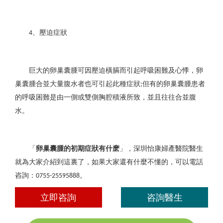
、壓迫症狀
4
巨大的卵巢囊腫可因壓迫橫膈而引起呼吸困難及心悸，卵
巢囊腫合並大量腹水者也可引起此種症狀
但有的卵巢囊腫患者
;
的呼吸困難是由一側或雙側胸腔積液所致，並且往往合並腹
水。
「
卵巢囊腫的初期症狀有什麽
」，深圳怡康婦產醫院醫生
就為大家介紹到這裏了，如果大家還有什麼不懂的，可以電話
咨詢：
。
0755-25595888
立即咨詢
咨詢醫生