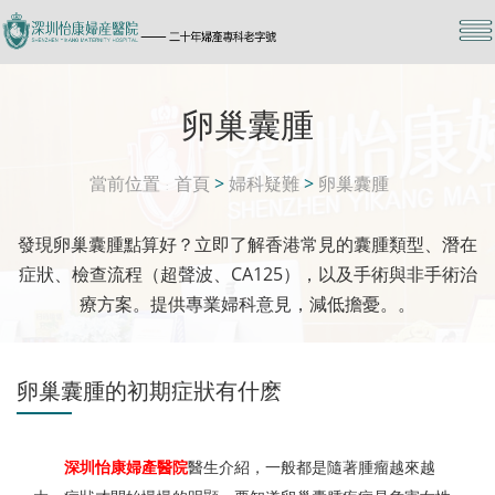
卵巢囊腫
當前位置
首頁
>
婦科疑難
>
卵巢囊腫
發現卵巢囊腫點算好？立即了解香港常見的囊腫類型、潛在
症狀、檢查流程（超聲波、CA125），以及手術與非手術治
療方案。提供專業婦科意見，減低擔憂。。
卵巢囊腫的初期症狀有什麽
深圳怡康婦產醫院
醫生介紹，一般都是隨著腫瘤越來越