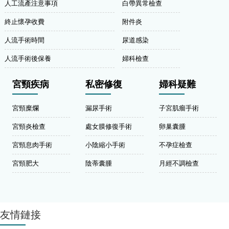
人工流產注意事項
白帶異常檢查
終止懷孕收費
附件炎
人流手術時間
尿道感染
人流手術後保養
婦科檢查
宮頸疾病
私密修復
婦科疑難
宮頸糜爛
漏尿手術
子宮肌瘤手術
宮頸炎檢查
處女膜修復手術
卵巢囊腫
宮頸息肉手術
小陰縮小手術
不孕症檢查
宮頸肥大
陰蒂囊腫
月經不調檢查
友情鏈接