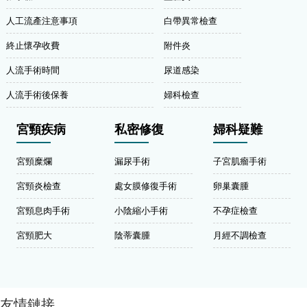
人工流產注意事項
白帶異常檢查
終止懷孕收費
附件炎
人流手術時間
尿道感染
人流手術後保養
婦科檢查
宮頸疾病
私密修復
婦科疑難
宮頸糜爛
漏尿手術
子宮肌瘤手術
宮頸炎檢查
處女膜修復手術
卵巢囊腫
宮頸息肉手術
小陰縮小手術
不孕症檢查
宮頸肥大
陰蒂囊腫
月經不調檢查
友情鏈接