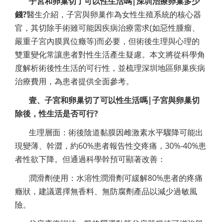
子宮和卵巢切了可以性生活嗎|深圳治療卵巢多少
錢?
醫生介紹，子宮與卵巢作為女性生殖系統的核心器
官，其切除手術雖可能因疾病治療需求(如惡性腫瘤、
嚴重子宮內膜異位癥等)而必要，但術後生理與心理的
雙重變化常讓患者對性生活產生疑慮。本文將從科學角
度解析術後性生活的可行性，並梳理深圳地區卵巢疾病
治療費用，為患者提供全面參考。
壹、子宮和卵巢切了可以性生活嗎|子宮與卵巢切
除後，性生活是否可行?
生理層面：術後陰道黏膜因雌激素水平驟降可能出
現變薄、幹澀，約60%患者報告性交疼痛，30%-40%患
者性欲下降。但通過科學幹預可顯著改善：
潤滑劑使用：水溶性潤滑劑可緩解80%患者的疼痛
癥狀，建議選擇無香料、無防腐劑產品以減少過敏風
險。