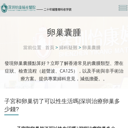
卵巢囊腫
當前位置
首頁
>
婦科疑難
>
卵巢囊腫
發現卵巢囊腫點算好？立即了解香港常見的囊腫類型、潛在
症狀、檢查流程（超聲波、CA125），以及手術與非手術治
療方案。提供專業婦科意見，減低擔憂。。
子宮和卵巢切了可以性生活嗎|深圳治療卵巢多
少錢?