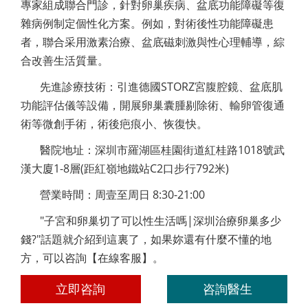
專家組成聯合門診，針對卵巢疾病、盆底功能障礙等復
雜病例制定個性化方案。例如，對術後性功能障礙患
者，聯合采用激素治療、盆底磁刺激與性心理輔導，綜
合改善生活質量。
先進診療技術：引進德國STORZ宮腹腔鏡、盆底肌
功能評估儀等設備，開展卵巢囊腫剔除術、輸卵管復通
術等微創手術，術後疤痕小、恢復快。
醫院地址：深圳市羅湖區桂園街道紅桂路1018號武
漢大廈1-8層(距紅嶺地鐵站C2口步行792米)
營業時間：周壹至周日 8:30-21:00
"子宮和卵巢切了可以性生活嗎|深圳治療卵巢多少
錢?"話題就介紹到這裏了，如果妳還有什麼不懂的地
方，可以咨詢【在線客服】。
立即咨詢
咨詢醫生