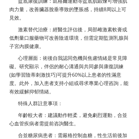
盆底康復訓練：凱格爾運動等盆底肌鍛煉可增強肌
肉力量，改善臟器脫垂導致的墜脹感，持續8周以上可
見效。
激素替代治療：經醫生評估後，局部雌激素軟膏或
低劑量口服藥物可改善陰道環境，但需定期監測乳腺與
子宮內膜健康。
心理層面：術後自我認同危機與焦慮情緒是常見障
礙。研究顯示，伴侶的耐心溝通與共同參與康復訓練
(如學習陰蒂刺激技巧)可提升60%以上患者的性滿意
度。此外，加入患者支持小組或尋求專業心理咨詢，能
有效緩解抑郁情緒。
特殊人群註意事項：
年齡較大者：建議動作輕柔，避免劇烈運動，合並
心血管疾病者需提前咨詢醫生。
合並糖尿病患者：需嚴格控制血糖，性生活前後加