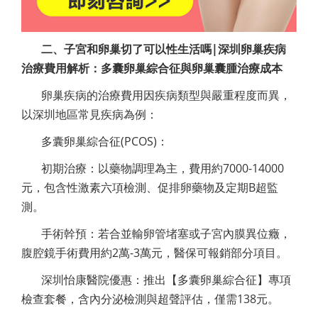
二、子宮和卵巢切了可以性生活嗎|深圳卵巢疾病
治療費用解析：多囊卵巢綜合征與卵巢囊腫治療成本
卵巢疾病的治療費用因疾病類型與嚴重程度而異，
以深圳地區常見疾病為例：
多囊卵巢綜合征(PCOS)：
初期治療：以藥物調理為主，費用約7000-14000
元，包含性激素六項檢測、促排卵藥物及定期B超監
測。
手術幹預：若合並輸卵管堵塞或子宮內膜異位癥，
腹腔鏡手術費用約2萬-3萬元，醫保可報銷部分項目。
深圳怡康醫院優惠：推出【多囊卵巢綜合征】專項
檢查套餐，含內分泌檢測與超聲評估，僅需138元。