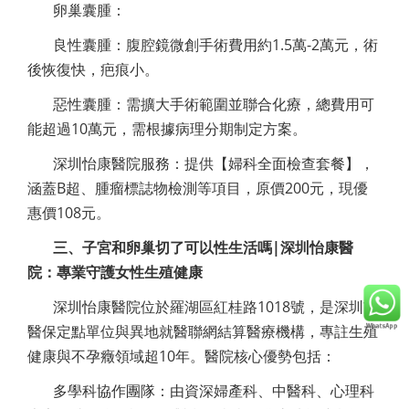
卵巢囊腫：
良性囊腫：腹腔鏡微創手術費用約1.5萬-2萬元，術
後恢復快，疤痕小。
惡性囊腫：需擴大手術範圍並聯合化療，總費用可
能超過10萬元，需根據病理分期制定方案。
深圳怡康醫院服務：提供【婦科全面檢查套餐】，
涵蓋B超、腫瘤標誌物檢測等項目，原價200元，現優
惠價108元。
三、子宮和卵巢切了可以性生活嗎|深圳怡康醫
院：專業守護女性生殖健康
深圳怡康醫院位於羅湖區紅桂路1018號，是深圳市
醫保定點單位與異地就醫聯網結算醫療機構，專註生殖
健康與不孕癥領域超10年。醫院核心優勢包括：
多學科協作團隊：由資深婦產科、中醫科、心理科