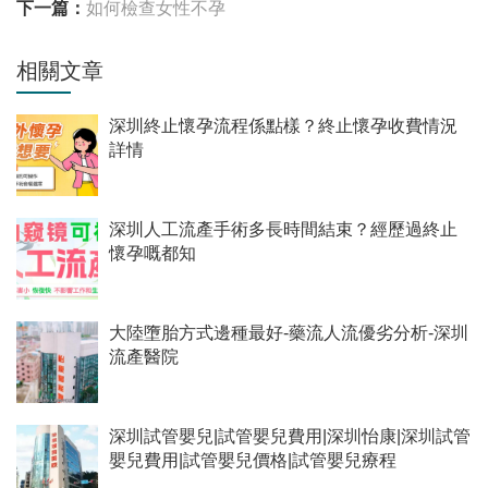
下一篇：
如何檢查女性不孕
相關文章
深圳終止懷孕流程係點樣？終止懷孕收費情況
詳情
深圳人工流產手術多長時間結束？經歷過終止
懷孕嘅都知
大陸墮胎方式邊種最好-藥流人流優劣分析-深圳
流產醫院
深圳試管嬰兒|試管嬰兒費用|深圳怡康|深圳試管
嬰兒費用|試管嬰兒價格|試管嬰兒療程