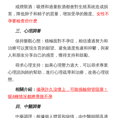
戒煙限酒：吸煙和過量飲酒都會對生殖系統造成損
害，降低卵子和精子的質量，增加受孕的難度。
女性不
孕要檢查些什麽
三、心理調養
保持樂觀心態：積極面對不孕症，相信通過努力和
治療可以實現生育的願望。避免過度焦慮和抑鬱，與家
人和朋友分享自己的感受，獲得支持和鼓勵。
尋求心理支持：如果心理壓力過大，可以尋求專業
心理諮詢師的幫助，進行心理疏導和治療，改善心理狀
態。
相關介紹：
備孕許久沒懷上，可能係輸卵管阻塞！
呢4種情況都將導致不孕
四、中醫調養
中藥調理：根據個人體質和病情，由中醫師開具適