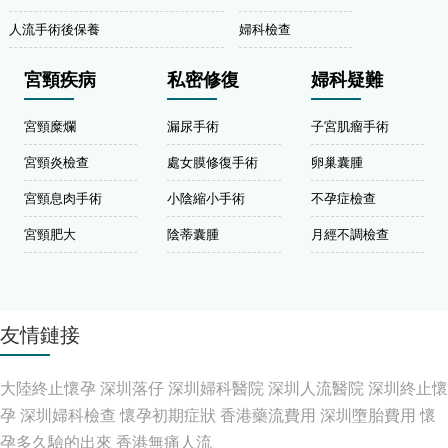
人流手術後保養
婦科檢查
宮頸疾病
私密修復
婦科疑難
宮頸糜爛
漏尿手術
子宮肌瘤手術
宮頸炎檢查
處女膜修復手術
卵巢囊腫
宮頸息肉手術
小陰縮小手術
不孕症檢查
宮頸肥大
陰蒂囊腫
月經不調檢查
友情鏈接
大陸終止懷孕
深圳落仔
深圳婦科醫院
深圳人流醫院
深圳終止懷
孕
深圳婦科檢查
懷孕初期症狀
香港藥流費用
深圳墮胎費用
懷
孕多久驗的出來
香港無痛人流