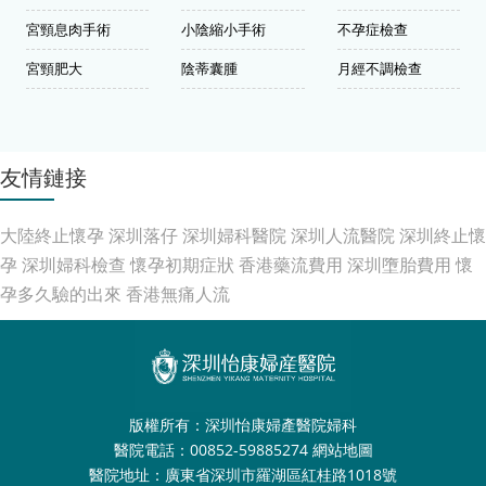
宮頸息肉手術
小陰縮小手術
不孕症檢查
宮頸肥大
陰蒂囊腫
月經不調檢查
友情鏈接
大陸終止懷孕
深圳落仔
深圳婦科醫院
深圳人流醫院
深圳終止懷
孕
深圳婦科檢查
懷孕初期症狀
香港藥流費用
深圳墮胎費用
懷
孕多久驗的出來
香港無痛人流
版權所有：深圳怡康婦產醫院婦科
醫院電話：00852-59885274
網站地圖
醫院地址：廣東省深圳市羅湖區紅桂路1018號