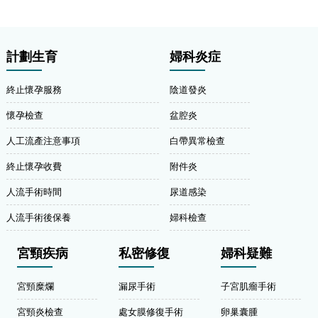
計劃生育
婦科炎症
終止懷孕服務
陰道發炎
懷孕檢查
盆腔炎
人工流產注意事項
白帶異常檢查
終止懷孕收費
附件炎
人流手術時間
尿道感染
人流手術後保養
婦科檢查
宮頸疾病
私密修復
婦科疑難
宮頸糜爛
漏尿手術
子宮肌瘤手術
宮頸炎檢查
處女膜修復手術
卵巢囊腫