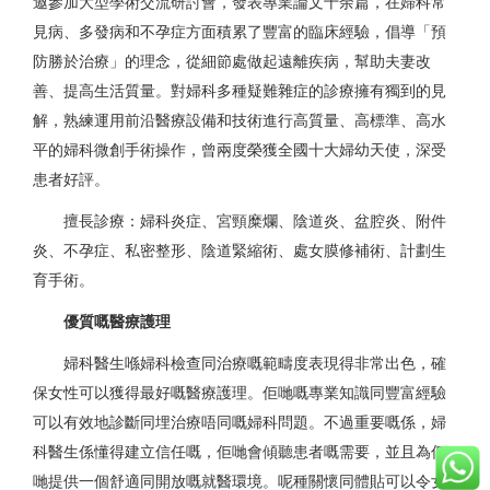
邀參加大型學術交流研討會，發表專業論文十余篇，在婦科常
見病、多發病和不孕症方面積累了豐富的臨床經驗，倡導「預
防勝於治療」的理念，從細節處做起遠離疾病，幫助夫妻改
善、提高生活質量。對婦科多種疑難雜症的診療擁有獨到的見
解，熟練運用前沿醫療設備和技術進行高質量、高標準、高水
平的婦科微創手術操作，曾兩度榮獲全國十大婦幼天使，深受
患者好評。
擅長診療：婦科炎症、宮頸糜爛、陰道炎、盆腔炎、附件
炎、不孕症、私密整形、陰道緊縮術、處女膜修補術、計劃生
育手術。
優質嘅醫療護理
婦科醫生喺婦科檢查同治療嘅範疇度表現得非常出色，確
保女性可以獲得最好嘅醫療護理。佢哋嘅專業知識同豐富經驗
可以有效地診斷同埋治療唔同嘅婦科問題。不過重要嘅係，婦
科醫生係懂得建立信任嘅，佢哋會傾聽患者嘅需要，並且為佢
哋提供一個舒適同開放嘅就醫環境。呢種關懷同體貼可以令女