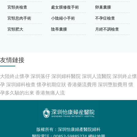
宮頸炎檢查
處女膜修復手術
卵巢囊腫
宮頸息肉手術
小陰縮小手術
不孕症檢查
宮頸肥大
陰蒂囊腫
月經不調檢查
友情鏈接
大陸終止懷孕
深圳落仔
深圳婦科醫院
深圳人流醫院
深圳終止懷
孕
深圳婦科檢查
懷孕初期症狀
香港藥流費用
深圳墮胎費用
懷
孕多久驗的出來
香港無痛人流
版權所有：深圳怡康婦產醫院婦科
醫院電話：00852-59885274
網站地圖