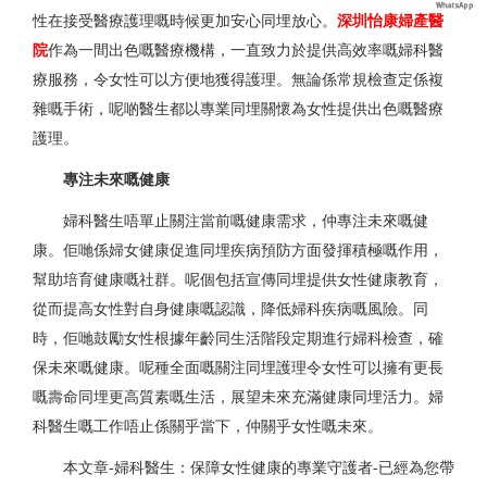
性在接受醫療護理嘅時候更加安心同埋放心。
深圳怡康婦產醫
院
作為一間出色嘅醫療機構，一直致力於提供高效率嘅婦科醫
療服務，令女性可以方便地獲得護理。無論係常規檢查定係複
雜嘅手術，呢啲醫生都以專業同埋關懷為女性提供出色嘅醫療
護理。
專注未來嘅健康
婦科醫生唔單止關注當前嘅健康需求，仲專注未來嘅健
康。佢哋係婦女健康促進同埋疾病預防方面發揮積極嘅作用，
幫助培育健康嘅社群。呢個包括宣傳同埋提供女性健康教育，
從而提高女性對自身健康嘅認識，降低婦科疾病嘅風險。同
時，佢哋鼓勵女性根據年齡同生活階段定期進行婦科檢查，確
保未來嘅健康。呢種全面嘅關注同埋護理令女性可以擁有更長
嘅壽命同埋更高質素嘅生活，展望未來充滿健康同埋活力。婦
科醫生嘅工作唔止係關乎當下，仲關乎女性嘅未來。
本文章-婦科醫生：保障女性健康的專業守護者-已經為您帶