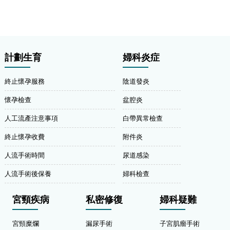
計劃生育
婦科炎症
終止懷孕服務
陰道發炎
懷孕檢查
盆腔炎
人工流產注意事項
白帶異常檢查
終止懷孕收費
附件炎
人流手術時間
尿道感染
人流手術後保養
婦科檢查
宮頸疾病
私密修復
婦科疑難
宮頸糜爛
漏尿手術
子宮肌瘤手術