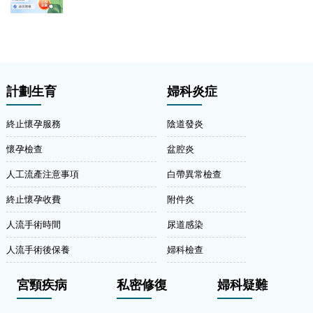
計劃生育
婦科炎症
終止懷孕服務
陰道發炎
懷孕檢查
盆腔炎
人工流產注意事項
白帶異常檢查
終止懷孕收費
附件炎
人流手術時間
尿道感染
人流手術後保養
婦科檢查
宮頸疾病
私密修復
婦科疑難