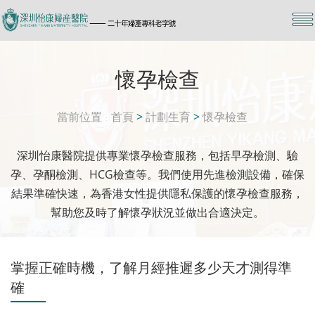
懷孕檢查
當前位置
首頁
>
計劃生育
>
懷孕檢查
深圳怡康醫院提供專業懷孕檢查服務，包括早孕檢測、驗
孕、孕酮檢測、HCG檢查等。我們使用先進檢測設備，確保
結果準確快速，為香港女性提供隱私保護的懷孕檢查服務，
幫助您及時了解懷孕狀況並做出合適決定。
掌握正確時機，了解月經推遲多少天才測得準
確