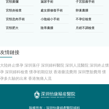
宮頸糜爛
漏尿手術
子宮肌瘤手術
宮頸炎檢查
處女膜修復手術
卵巢囊腫
宮頸息肉手術
小陰縮小手術
不孕症檢查
宮頸肥大
陰蒂囊腫
月經不調檢查
友情鏈接
大陸終止懷孕
深圳落仔
深圳婦科醫院
深圳人流醫院
深圳終止懷
孕
深圳婦科檢查
懷孕初期症狀
香港藥流費用
深圳墮胎費用
懷
孕多久驗的出來
香港無痛人流
版權所有：深圳怡康婦產醫院婦科