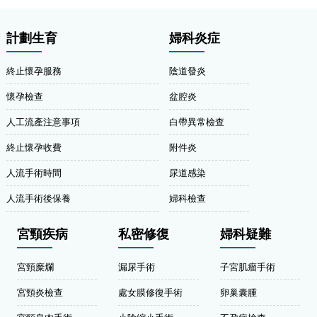
計劃生育
婦科炎症
終止懷孕服務
陰道發炎
懷孕檢查
盆腔炎
人工流產注意事項
白帶異常檢查
終止懷孕收費
附件炎
人流手術時間
尿道感染
人流手術後保養
婦科檢查
宮頸疾病
私密修復
婦科疑難
宮頸糜爛
漏尿手術
子宮肌瘤手術
宮頸炎檢查
處女膜修復手術
卵巢囊腫