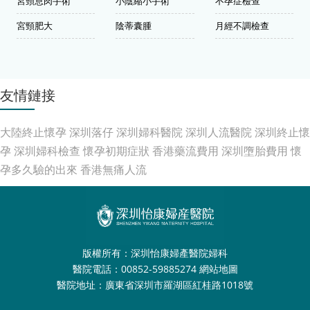
宮頸息肉手術
小陰縮小手術
不孕症檢查
宮頸肥大
陰蒂囊腫
月經不調檢查
友情鏈接
大陸終止懷孕
深圳落仔
深圳婦科醫院
深圳人流醫院
深圳終止懷
孕
深圳婦科檢查
懷孕初期症狀
香港藥流費用
深圳墮胎費用
懷
孕多久驗的出來
香港無痛人流
版權所有：深圳怡康婦產醫院婦科
醫院電話：00852-59885274
網站地圖
醫院地址：廣東省深圳市羅湖區紅桂路1018號