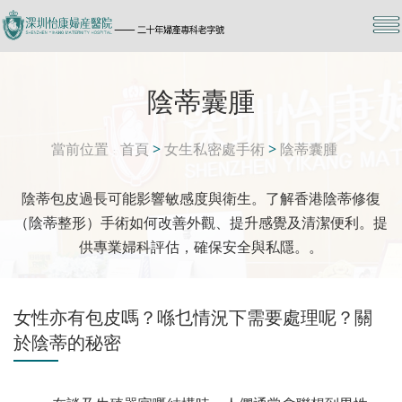
陰蒂囊腫
當前位置
首頁
>
女生私密處手術
>
陰蒂囊腫
陰蒂包皮過長可能影響敏感度與衛生。了解香港陰蒂修復
（陰蒂整形）手術如何改善外觀、提升感覺及清潔便利。提
供專業婦科評估，確保安全與私隱。。
女性亦有包皮嗎？喺乜情況下需要處理呢？關
於陰蒂的秘密