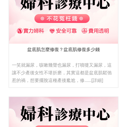
盆底肌怎麼修復？盆底肌修復多少錢
一笑就漏尿，咳嗽幾聲也漏尿，打噴嚏又漏尿，這
讓不少產後女性不堪折磨，其實這都是盆底肌鬆弛
惹的禍，想要擺脫這種產後尷尬，修......
[詳細]