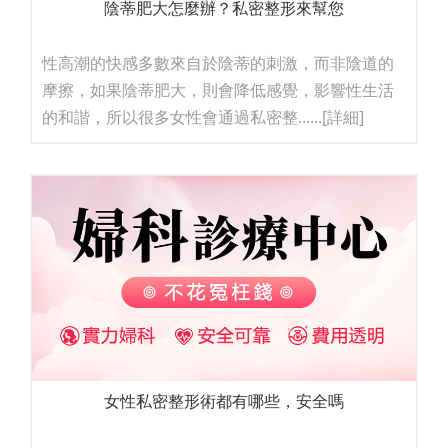
陰蒂肥大怎麼辦？私密整形來幫您
性高潮的快感多數來自於陰蒂的刺激，而非陰道的
摩擦，如果陰蒂肥大，則會降低感覺，影響性生活
的和諧，所以很多女性會通過私密整......
[詳細]
女性私密整形術都有哪些，安全嗎