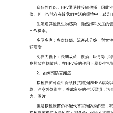
多個性伴侶：HPV通過性接觸傳播，因此
倍。但HPV就存在於我們生活的環境中，感染H
生殖道其他微生物感染：雖然婦科炎症的
HPV機率。
多孕多產：多次妊娠、流產或分娩，對女性
頸癌變。
免疫力低下：長期吸菸、飲酒、吸毒等可導
皮對致癌物敏感，在HPV等的作用下易發生宮
2、如何預防宮頸癌
接種疫苗可產生保護性抗體預防HPV感染
為、注意外陰衛生，養成良好的生活習慣，潔身
力。圖片
但是接種疫苗仍不能代替宮頸防癌篩查，我
接種疫苗後並不是所有人都會產生保護性抗體預