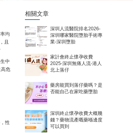
相關文章
深圳人流醫院排名2026-
亡率均
深圳哪家醫院墮胎手術專
，且
業-深圳墮胎
？
家計會終止懷孕收費
一生中
2025-深圳無痛人流-港人
生高危
北上落仔
藥房能買到落仔藥嗎？是
否能自己在家吃藥墮胎
深圳終止懷孕收費大概幾
錢？藥物流產嘅藥喺邊度
外，性
可以買到