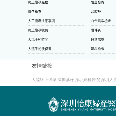
終止懷孕服務
陰道發炎
懷孕檢查
盆腔炎
人工流產注意事項
白帶異常檢查
終止懷孕收費
附件炎
人流手術時間
尿道感染
人流手術後保養
婦科檢查
友情鏈接
大陸終止懷孕
深圳落仔
深圳婦科醫院
深圳人