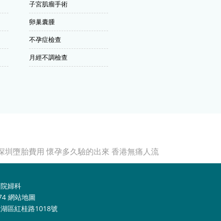
子宮肌瘤手術
卵巢囊腫
不孕症檢查
月經不調檢查
深圳墮胎費用
懷孕多久驗的出來
香港無痛人流
醫院婦科
74
網站地圖
湖區紅桂路1018號