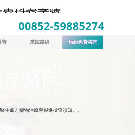
00852-59885274
科普
來院路線
預約免費咨詢
醫生處方藥物治療與跟進檢查須知。。