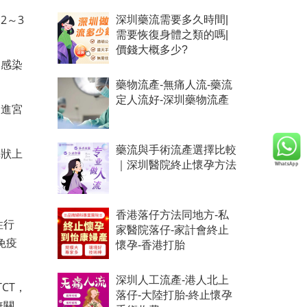
2～3
深圳藥流需要多久時間|
需要恢復身體之類的嗎|
價錢大概多少?
加感染
藥物流產-無痛人流-藥流
定人流好-深圳藥物流產
促進宮
藥流與手術流產選擇比較
鱗狀上
｜深圳醫院終止懷孕方法
香港落仔方法同地方-私
性行
家醫院落仔-家計會終止
免疫
懷孕-香港打胎
深圳人工流產-港人北上
CT，
落仔-大陸打胎-終止懷孕
無關，