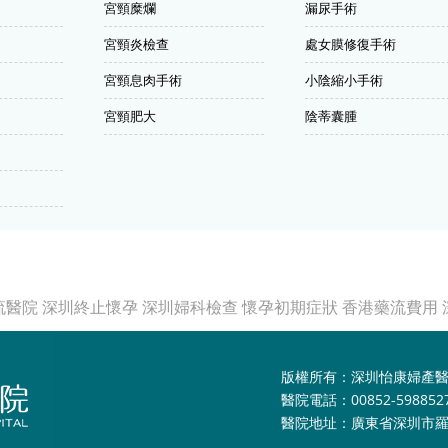
宮頸糜爛
漏尿手術
宮頸炎檢查
處女膜修復手術
宮頸息肉手術
小陰縮小手術
宮頸肥大
陰蒂囊腫
流醫院
深圳終止懷孕
深圳婦科檢查
懷孕初期症狀
香港藥流費用
版權所有：深圳怡康婦產
醫院電話：00852-598852
醫院地址：廣東省深圳市羅