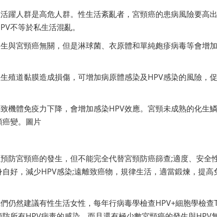
性活躍人群是高危人群。性生活紊亂者，宮頸癌的患病風險要高出
PV不等於私生活混亂。
發生與宮頸癌無關，但是淋球菌、衣原體和單純皰疹病毒等會增
生殖道黏膜造成損傷，可增加病原體感染及HPV感染的風險，
致機體免疫力下降，會增加感染HPV效應。宮頸未成熟的化生
頸癌變。圖片
以預防宮頸癌的發生，但不能完全代替宮頸防癌篩查;適度、安全
自好，減少HPV感染;遠離致癌物，規律生活，適當鍛煉，提高
們仍然建議有性生活女性，每年行病毒學檢查HPV+細胞學檢查T
防所有HPV病毒的感染，而且還有極少數宮頸癌的發生與HPV