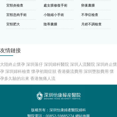
宮頸炎檢查
處女膜修復手術
卵巢囊腫
宮頸息肉手術
小陰縮小手術
不孕症檢查
宮頸肥大
陰蒂囊腫
月經不調檢查
友情鏈接
大陸終止懷孕
深圳落仔
深圳婦科醫院
深圳人流醫院
深圳終止懷
孕
深圳婦科檢查
懷孕初期症狀
香港藥流費用
深圳墮胎費用
懷
孕多久驗的出來
香港無痛人流
版權所有：深圳怡康婦產醫院婦科
醫院電話：00852-59885274
網站地圖