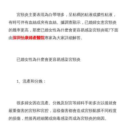
宮頸炎主要表現為白帶增多，呈粘稠的粘液或膿性粘液，
有時可伴有血絲或夾有血絲。據調查顯示，已婚婦女患宮頸炎
的幾率更高，那麽已婚女性為什麽會更容易感染宮頸炎呢
下面
?
由
深圳怡康婦產醫院
專家為大家詳細解答。
已婚女性為什麽會更容易感染宮頸炎
、流產和分娩：
1
很多婦女因在流產、分娩及刮宮等婦科手術多次以後就會
嚴重傷害的宮頸和宮腔，這樣傷害都會造成宮頸黏膜不同程度
的損傷，然後再經細菌或病毒感染而成為宮頸炎的病因。