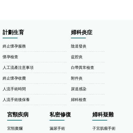
計劃生育
婦科炎症
終止懷孕服務
陰道發炎
懷孕檢查
盆腔炎
人工流產注意事項
白帶異常檢查
終止懷孕收費
附件炎
人流手術時間
尿道感染
人流手術後保養
婦科檢查
宮頸疾病
私密修復
婦科疑難
宮頸糜爛
漏尿手術
子宮肌瘤手術