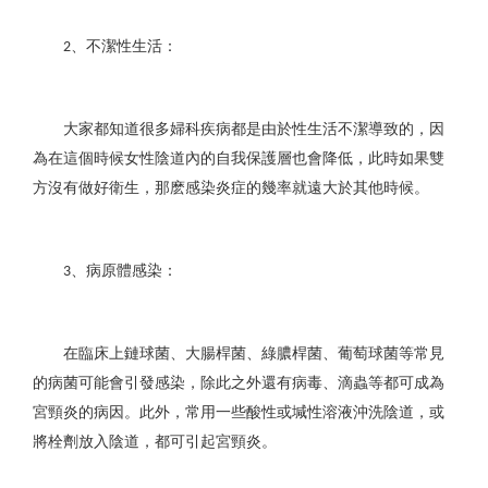
、不潔性生活：
2
大家都知道很多婦科疾病都是由於性生活不潔導致的，因
為在這個時候女性陰道內的自我保護層也會降低，此時如果雙
方沒有做好衛生，那麽感染炎症的幾率就遠大於其他時候。
、病原體感染：
3
在臨床上鏈球菌、大腸桿菌、綠膿桿菌、葡萄球菌等常見
的病菌可能會引發感染，除此之外還有病毒、滴蟲等都可成為
宮頸炎的病因。此外，常用一些酸性或堿性溶液沖洗陰道，或
將栓劑放入陰道，都可引起宮頸炎。