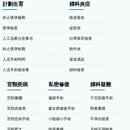
計劃生育
婦科炎症
終止懷孕服務
陰道發炎
懷孕檢查
盆腔炎
人工流產注意事項
白帶異常檢查
終止懷孕收費
附件炎
人流手術時間
尿道感染
人流手術後保養
婦科檢查
宮頸疾病
私密修復
婦科疑難
宮頸糜爛
漏尿手術
子宮肌瘤手術
宮頸炎檢查
處女膜修復手術
卵巢囊腫
宮頸息肉手術
小陰縮小手術
不孕症檢查
宮頸肥大
陰蒂囊腫
月經不調檢查