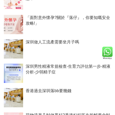
「面對意外懷孕?關於『落仔』，你要知嘅安全
攻略!」
深圳做人工流產需要坐月子嗎
深圳男性精液常規檢查-生育力評估第一步-精液
分析-少弱精子症
香港過去深圳落bb要幾錢