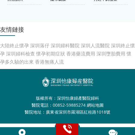
友情鏈接
大陸終止懷孕
深圳落仔
深圳婦科醫院
深圳人流醫院
深圳終止懷
孕
深圳婦科檢查
懷孕初期症狀
香港藥流費用
深圳墮胎費用
懷
孕多久驗的出來
香港無痛人流
版權所有：深圳怡康婦產醫院婦科
醫院電話：00852-59885274
網站地圖
醫院地址：廣東省深圳市羅湖區紅桂路1018號