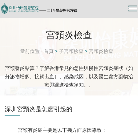
宮頸炎檢查
當前位置
首頁
>
子宮頸檢查
>
宮頸炎檢查
宮頸發炎點算？了解香港常見的急性與慢性宮頸炎症狀（如
分泌物增多、接觸出血）、感染成因，以及醫生處方藥物治
療與跟進檢查須知。。
深圳宮頸炎是怎麽引起的
宮頸有炎症主要是以下幾方面原因導致：