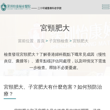
宮頸肥大
當前位置
首頁
>
子宮頸檢查
>
宮頸肥大
檢查發現宮頸肥大？了解香港婦科觀點下嘅常見成因（慢性
炎症、囊腫等）、通常點樣評估同處理，以及咩情況下需進
一步檢查。釋除不必要憂慮。
宮頸肥大、子宮肥大有什麼危害？如何預防治
療？