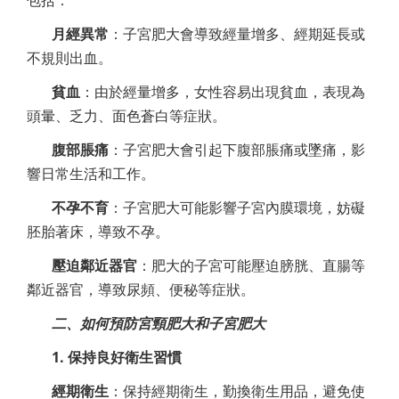
月經異常
：子宮肥大會導致經量增多、經期延長或
不規則出血。
貧血
：由於經量增多，女性容易出現貧血，表現為
頭暈、乏力、面色蒼白等症狀。
腹部脹痛
：子宮肥大會引起下腹部脹痛或墜痛，影
響日常生活和工作。
不孕不育
：子宮肥大可能影響子宮內膜環境，妨礙
胚胎著床，導致不孕。
壓迫鄰近器官
：肥大的子宮可能壓迫膀胱、直腸等
鄰近器官，導致尿頻、便秘等症狀。
二、如何預防宮頸肥大和子宮肥大
1. 保持良好衛生習慣
經期衛生
：保持經期衛生，勤換衛生用品，避免使