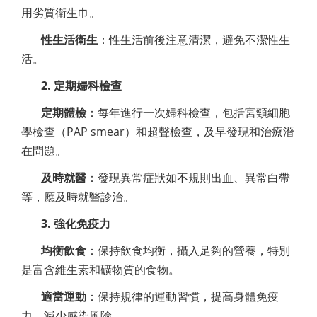
用劣質衛生巾。
性生活衛生
：性生活前後注意清潔，避免不潔性生
活。
2. 定期婦科檢查
定期體檢
：每年進行一次婦科檢查，包括宮頸細胞
學檢查（PAP smear）和超聲檢查，及早發現和治療潛
在問題。
及時就醫
：發現異常症狀如不規則出血、異常白帶
等，應及時就醫診治。
3. 強化免疫力
均衡飲食
：保持飲食均衡，攝入足夠的營養，特別
是富含維生素和礦物質的食物。
適當運動
：保持規律的運動習慣，提高身體免疫
力，減少感染風險。