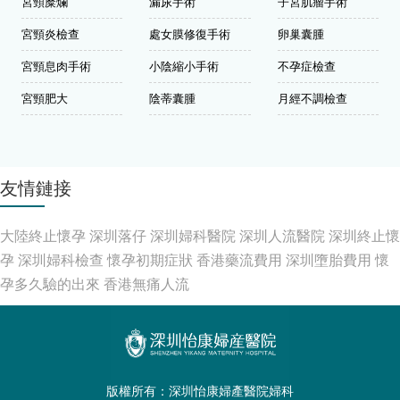
宮頸糜爛
漏尿手術
子宮肌瘤手術
宮頸炎檢查
處女膜修復手術
卵巢囊腫
宮頸息肉手術
小陰縮小手術
不孕症檢查
宮頸肥大
陰蒂囊腫
月經不調檢查
友情鏈接
大陸終止懷孕
深圳落仔
深圳婦科醫院
深圳人流醫院
深圳終止懷
孕
深圳婦科檢查
懷孕初期症狀
香港藥流費用
深圳墮胎費用
懷
孕多久驗的出來
香港無痛人流
版權所有：深圳怡康婦產醫院婦科