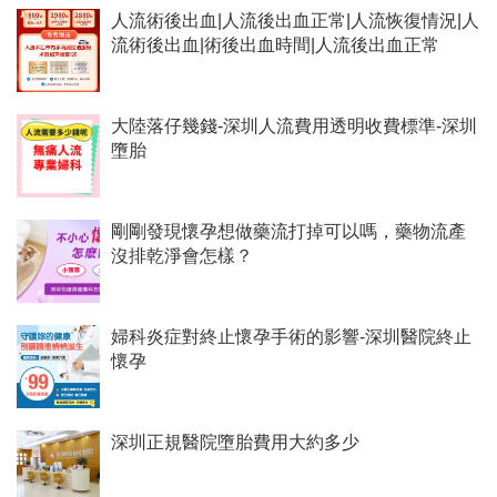
人流術後出血|人流後出血正常|人流恢復情況|人
流術後出血|術後出血時間|人流後出血正常
大陸落仔幾錢-深圳人流費用透明收費標準-深圳
墮胎
剛剛發現懷孕想做藥流打掉可以嗎，藥物流產
沒排乾淨會怎樣？
婦科炎症對終止懷孕手術的影響-深圳醫院終止
懷孕
深圳正規醫院墮胎費用大約多少