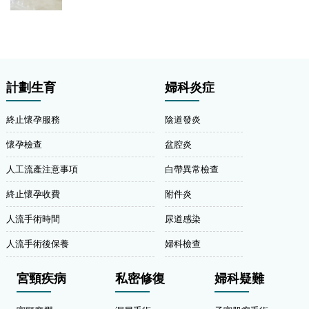
計劃生育
婦科炎症
終止懷孕服務
陰道發炎
懷孕檢查
盆腔炎
人工流產注意事項
白帶異常檢查
終止懷孕收費
附件炎
人流手術時間
尿道感染
人流手術後保養
婦科檢查
宮頸疾病
私密修復
婦科疑難