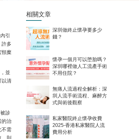
相關文章
深圳做終止懷孕要多少
官內引
錢？
。許多
宮頸糜
懷孕一個月可以堕胎嗎？
深圳哪裡做人工流產手術
播，並
不用住院？
可以清
無痛人流過程全解析：深
圳人流手術流程、麻醉方
式與術後觀察
時被診
私家醫院終止懷孕收費
當的治
2025-香港私家醫院人流
此不需
費用分析
速，則