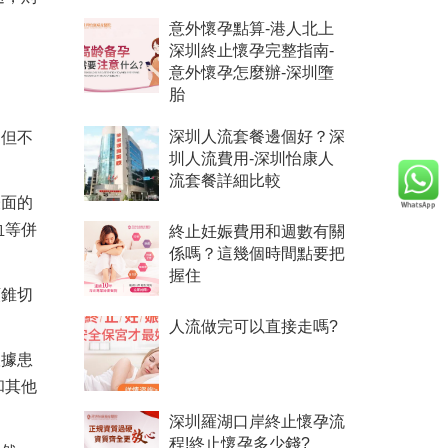
意外懷孕點算-港人北上
深圳終止懷孕完整指南-
意外懷孕怎麼辦-深圳墮
胎
，但不
深圳人流套餐邊個好？深
圳人流費用-深圳怡康人
流套餐詳細比較
表面的
血等併
終止妊娠費用和週數有關
係嗎？這幾個時間點要把
握住
頸錐切
人流做完可以直接走嗎?
根據患
和其他
深圳羅湖口岸終止懷孕流
程!終止懷孕多少錢?