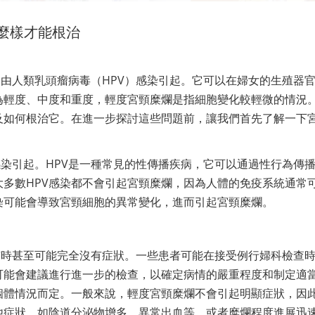
麼樣才能根治
由人類乳頭瘤病毒（HPV）感染引起。它可以在婦女的生殖器
為輕度、中度和重度，輕度宮頸糜爛是指細胞變化較輕微的情況
及如何根治它。在進一步探討這些問題前，讓我們首先了解一下
染引起。HPV是一種常見的性傳播疾病，它可以通過性行為傳
多數HPV感染都不會引起宮頸糜爛，因為人體的免疫系統通常
染可能會導致宮頸細胞的異常變化，進而引起宮頸糜爛。
有時甚至可能完全沒有症狀。一些患者可能在接受例行婦科檢查
可能會建議進行進一步的檢查，以確定病情的嚴重程度和制定適
個體情況而定。一般來說，輕度宮頸糜爛不會引起明顯症狀，因
他症狀，如陰道分泌物增多、異常出血等，或者糜爛程度進展迅