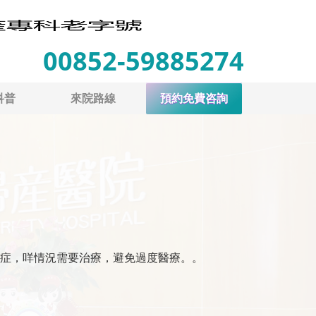
00852-59885274
科普
來院路線
預約免費咨詢
症，咩情況需要治療，避免過度醫療。。