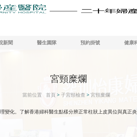
院新聞
醫生園隊
預約掛號
健康
宮頸糜爛
當前位置
首頁
>
子宮頸檢查
>
宮頸糜爛
理變化。了解香港婦科醫生點樣分辨正常柱狀上皮異位與真正炎