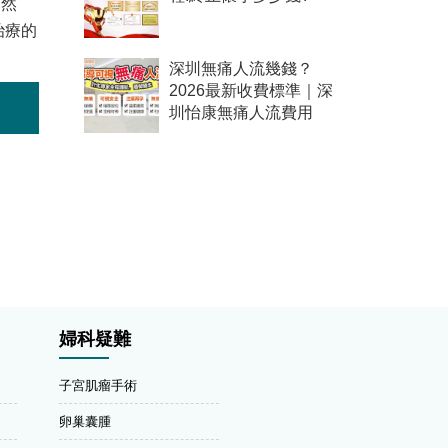
。然
治療的
深圳無痛人流幾錢？
2026最新收費標準｜深
圳怡康無痛人流費用
婦科疑難
子宮肌瘤手術
卵巢囊腫