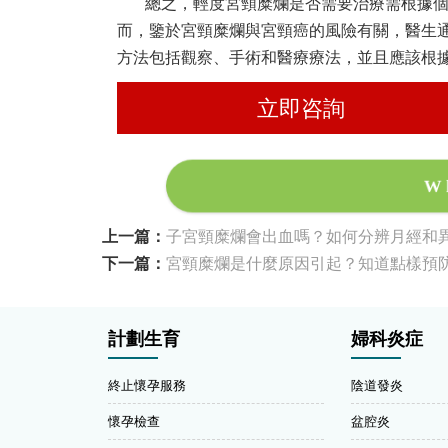
總之，輕度宮頸糜爛是否需要治療需根據
而，鑒於宮頸糜爛與宮頸癌的風險有關，醫生
方法包括觀察、手術和醫療療法，並且應該根
立即咨詢
W
上一篇：
子宮頸糜爛會出血嗎？如何分辨月經和
下一篇：
宮頸糜爛是什麼原因引起？知道點樣預
計劃生育
婦科炎症
終止懷孕服務
陰道發炎
懷孕檢查
盆腔炎