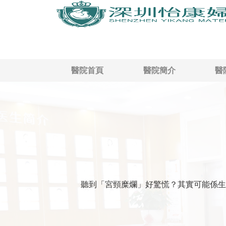
醫院首頁
醫院簡介
醫
聽到「宮頸糜爛」好驚慌？其實可能係生