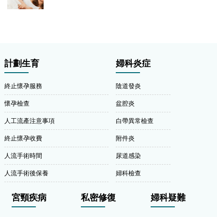
計劃生育
婦科炎症
終止懷孕服務
陰道發炎
懷孕檢查
盆腔炎
人工流產注意事項
白帶異常檢查
終止懷孕收費
附件炎
人流手術時間
尿道感染
人流手術後保養
婦科檢查
宮頸疾病
私密修復
婦科疑難