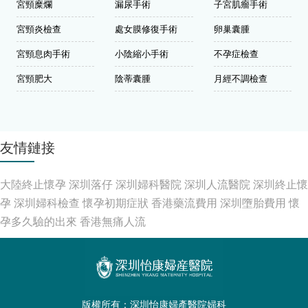
宮頸糜爛
漏尿手術
子宮肌瘤手術
宮頸炎檢查
處女膜修復手術
卵巢囊腫
宮頸息肉手術
小陰縮小手術
不孕症檢查
宮頸肥大
陰蒂囊腫
月經不調檢查
友情鏈接
大陸終止懷孕
深圳落仔
深圳婦科醫院
深圳人流醫院
深圳終止懷
孕
深圳婦科檢查
懷孕初期症狀
香港藥流費用
深圳墮胎費用
懷
孕多久驗的出來
香港無痛人流
版權所有：深圳怡康婦產醫院婦科