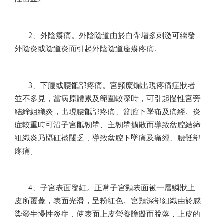
2、外陰癢痛。外陰陰道由於白帶增多刺激可繼發
外陰炎或陰道炎而引起外陰陰道瘙癢疼痛。
3、下腹或腰骶部疼痛。宮頸糜爛出現疼痛症狀者
並不多見，當病原體累及範圍較深時，可引起慢性宮旁
結締組織炎，出現腰骶部疼痛、盆腔下墜痛及痛經。炎
症較重時可沿子宮骶韌帶、主韌帶擴散而導致盆腔結締
組織炎乃欇矼裧闥乏，導致盆腔下墜痛及痛經、腰骶部
疼痛。
4、子宮表面發紅。正常子宮頸表面被一層鱗狀上
皮所覆蓋，表面光滑，呈粉紅色。宮頸深部組織由於感
染發生慢性炎症，使表面上皮營養障礙而脫落，上皮的