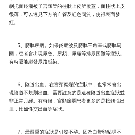
剝托面逐漸被子宮頸管的柱狀上皮所覆蓋，而柱狀上皮
很薄，可以透見下方的血管及紅色間質，使得表面發
紅。
5、膀胱疾病。如果炎症波及膀胱三角區或膀胱周
圍，患者會出現尿急、尿頻、尿痛等排尿困難等症狀。
有時還能繼發尿路感染。
6、陰道出血。在宮頸糜爛的症狀中，也常常會出
現陰道不規則出血。需要註意的是這種陰道出血症狀並
非正常月經。有時候，宮頸糜爛患者更多的是接觸性出
血，比如性交出血等症狀。
7、最嚴重的症狀是引發不孕。因為白帶額粘稠不