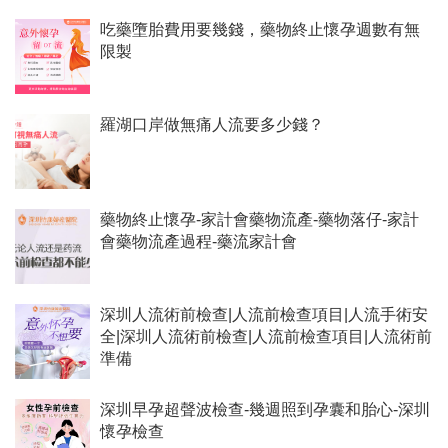
吃藥墮胎費用要幾錢，藥物終止懷孕週數有無
限製
羅湖口岸做無痛人流要多少錢？
藥物終止懷孕-家計會藥物流產-藥物落仔-家計
會藥物流產過程-藥流家計會
深圳人流術前檢查|人流前檢查項目|人流手術安
全|深圳人流術前檢查|人流前檢查項目|人流術前
準備
深圳早孕超聲波檢查-幾週照到孕囊和胎心-深圳
懷孕檢查