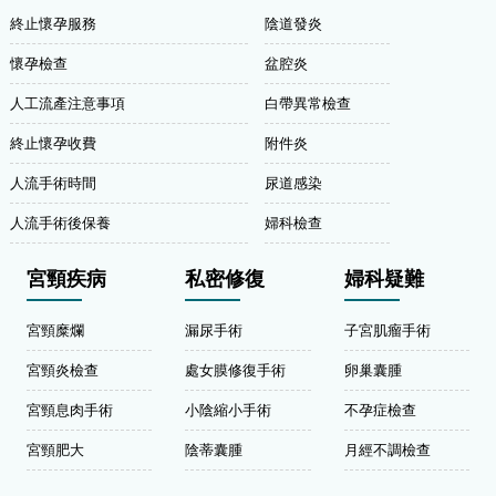
終止懷孕服務
陰道發炎
懷孕檢查
盆腔炎
人工流產注意事項
白帶異常檢查
終止懷孕收費
附件炎
人流手術時間
尿道感染
人流手術後保養
婦科檢查
宮頸疾病
私密修復
婦科疑難
宮頸糜爛
漏尿手術
子宮肌瘤手術
宮頸炎檢查
處女膜修復手術
卵巢囊腫
宮頸息肉手術
小陰縮小手術
不孕症檢查
宮頸肥大
陰蒂囊腫
月經不調檢查