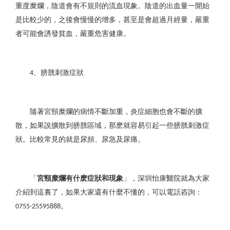
重度糜爛，陰道會有不規則的流血現象。陰道的出血量一開始
是比較少的，之後會慢慢的增多，甚至是會超過月經量，嚴重
者可能會誘發貧血，嚴重危害健康。
、膀胱刺激症狀
4
隨著宮頸糜爛的病情不斷加重，炎症細胞也會不斷的擴
散，如果說擴散到膀胱區域，那麽就容易引起一些膀胱刺激症
狀。比較常見的就是尿頻、尿急及尿痛。
「
宮頸糜爛有什麽症狀和現象
」，深圳怡康醫院就為大家
介紹到這裏了，如果大家還有什麼不懂的，可以電話咨詢：
。
0755-25595888