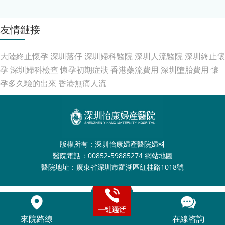
友情鏈接
大陸終止懷孕
深圳落仔
深圳婦科醫院
深圳人流醫院
深圳終止懷
孕
深圳婦科檢查
懷孕初期症狀
香港藥流費用
深圳墮胎費用
懷
孕多久驗的出來
香港無痛人流
版權所有：深圳怡康婦產醫院婦科
醫院電話：00852-59885274
網站地圖
醫院地址：廣東省深圳市羅湖區紅桂路1018號
來院路線
在線咨詢