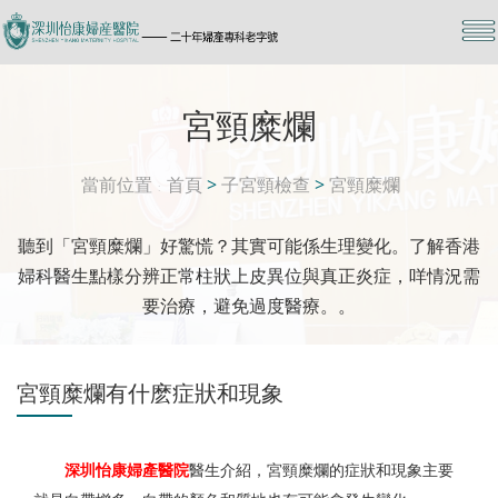
宮頸糜爛
當前位置
首頁
>
子宮頸檢查
>
宮頸糜爛
聽到「宮頸糜爛」好驚慌？其實可能係生理變化。了解香港
婦科醫生點樣分辨正常柱狀上皮異位與真正炎症，咩情況需
要治療，避免過度醫療。。
宮頸糜爛有什麽症狀和現象
深圳怡康婦產醫院
醫生介紹，宮頸糜爛的症狀和現象主要