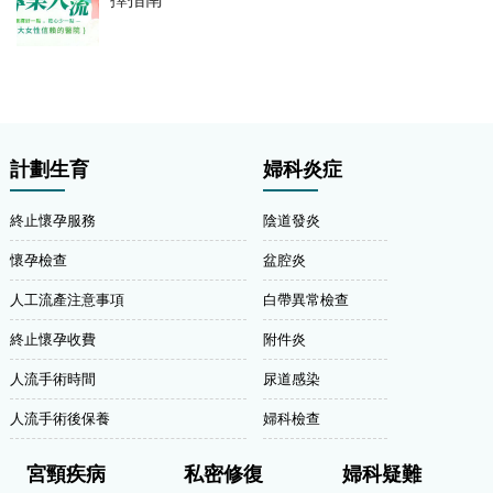
計劃生育
婦科炎症
終止懷孕服務
陰道發炎
懷孕檢查
盆腔炎
人工流產注意事項
白帶異常檢查
終止懷孕收費
附件炎
人流手術時間
尿道感染
人流手術後保養
婦科檢查
宮頸疾病
私密修復
婦科疑難