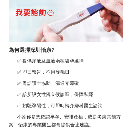
為何選擇深圳怡康?
✅ 提供尿液及血液兩種驗孕選擇
✅ 即日報告，不用等幾日
✅ 粵語護士協助，溝通零障礙
✅ 診所設女性獨立候診區，保障私隱
✅ 如驗孕陽性，可即時轉介婦科醫生諮詢
不論你是想確認早孕、安排產檢，或是考慮其他方
案，怡康的專業醫生都會提供合適建議。