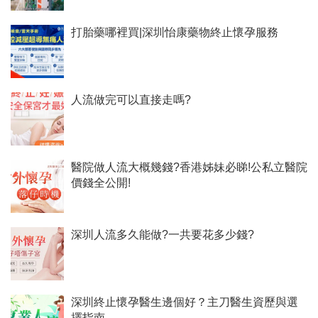
打胎藥哪裡買|深圳怡康藥物終止懷孕服務
人流做完可以直接走嗎?
醫院做人流大概幾錢?香港姊妹必睇!公私立醫院
價錢全公開!
深圳人流多久能做?一共要花多少錢?
深圳終止懷孕醫生邊個好？主刀醫生資歷與選
擇指南