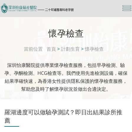
懷孕檢查
當前位置
首頁
>
計劃生育
>
懷孕檢查
深圳怡康醫院提供專業懷孕檢查服務，包括早孕檢測、驗
孕、孕酮檢測、HCG檢查等。我們使用先進檢測設備，確保
結果準確快速，為香港女性提供隱私保護的懷孕檢查服務，
幫助您及時了解懷孕狀況並做出合適決定。
羅湖邊度可以做驗孕測試？即日出結果診所推
薦