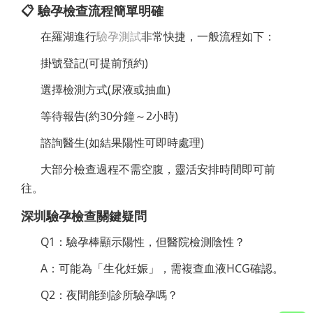
📋 驗孕檢查流程簡單明確
在羅湖進行
驗孕測試
非常快捷，一般流程如下：
掛號登記(可提前預約)
選擇檢測方式(尿液或抽血)
等待報告(約30分鐘～2小時)
諮詢醫生(如結果陽性可即時處理)
大部分檢查過程不需空腹，靈活安排時間即可前
往。
深圳驗孕檢查
關鍵疑問
Q1：驗孕棒顯示陽性，但醫院檢測陰性？
A：可能為「生化妊娠」，需複查血液HCG確認。
Q2：夜間能到診所驗孕嗎？