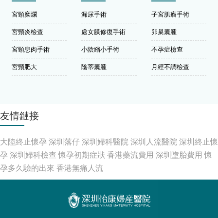
宮頸糜爛
漏尿手術
子宮肌瘤手術
宮頸炎檢查
處女膜修復手術
卵巢囊腫
宮頸息肉手術
小陰縮小手術
不孕症檢查
宮頸肥大
陰蒂囊腫
月經不調檢查
友情鏈接
大陸終止懷孕
深圳落仔
深圳婦科醫院
深圳人流醫院
深圳終止懷
孕
深圳婦科檢查
懷孕初期症狀
香港藥流費用
深圳墮胎費用
懷
孕多久驗的出來
香港無痛人流