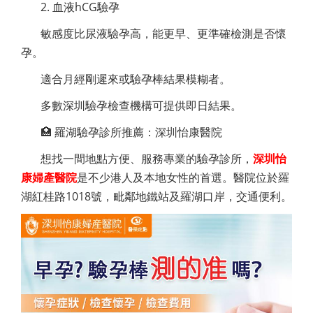
2. 血液hCG驗孕
敏感度比尿液驗孕高，能更早、更準確檢測是否懷
孕。
適合月經剛遲來或驗孕棒結果模糊者。
多數深圳驗孕檢查機構可提供即日結果。
🏥 羅湖驗孕診所推薦：深圳怡康醫院
想找一間地點方便、服務專業的驗孕診所，
深圳怡
康婦產醫院
是不少港人及本地女性的首選。醫院位於羅
湖紅桂路1018號，毗鄰地鐵站及羅湖口岸，交通便利。