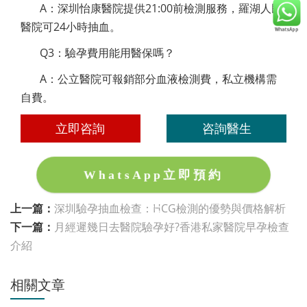
A：深圳怡康醫院提供21:00前檢測服務，羅湖人民
醫院可24小時抽血。
Q3：驗孕費用能用醫保嗎？
A：公立醫院可報銷部分血液檢測費，私立機構需
自費。
立即咨詢
咨詢醫生
WhatsApp立即預約
上一篇：
深圳驗孕抽血檢查：HCG檢測的優勢與價格解析
下一篇：
月經遲幾日去醫院驗孕好?香港私家醫院早孕檢查
介紹
相關文章