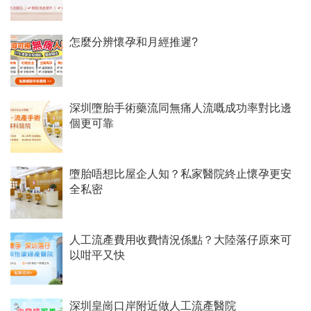
怎麼分辨懷孕和月經推遲?
深圳墮胎手術藥流同無痛人流嘅成功率對比邊
個更可靠
墮胎唔想比屋企人知？私家醫院終止懷孕更安
全私密
人工流產費用收費情況係點？大陸落仔原來可
以咁平又快
深圳皇崗口岸附近做人工流產醫院