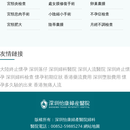
宮頸炎檢查
處女膜修復手術
卵巢囊腫
宮頸息肉手術
小陰縮小手術
不孕症檢查
宮頸肥大
陰蒂囊腫
月經不調檢查
友情鏈接
大陸終止懷孕
深圳落仔
深圳婦科醫院
深圳人流醫院
深圳終止懷
孕
深圳婦科檢查
懷孕初期症狀
香港藥流費用
深圳墮胎費用
懷
孕多久驗的出來
香港無痛人流
版權所有：深圳怡康婦產醫院婦科
醫院電話：00852-59885274
網站地圖