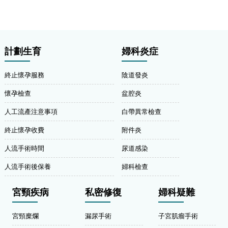
計劃生育
婦科炎症
終止懷孕服務
陰道發炎
懷孕檢查
盆腔炎
人工流產注意事項
白帶異常檢查
終止懷孕收費
附件炎
人流手術時間
尿道感染
人流手術後保養
婦科檢查
宮頸疾病
私密修復
婦科疑難
宮頸糜爛
漏尿手術
子宮肌瘤手術