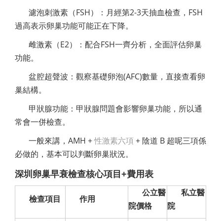
濾泡刺激素（FSH）：月經第2-3天抽血檢查，FSH
過高表示卵巢功能可能正在下降。
雌激素（E2）：配合FSH一齊分析，全面評估卵巢
功能。
盆腔超聲波：觀察基礎卵泡(AFC)數量，直接查看卵
巢結構。
甲狀腺功能：甲狀腺問題會影響卵巢功能，所以通
常會一併檢查。
一般來講，AMH +
性激素六項
+ 陰道 B 超呢三項係
必做的，基本可以判斷卵巢狀況。
深圳卵巢早衰檢查核心項目+費用表
公立醫
私立醫
檢查項目
作用
院價格
院