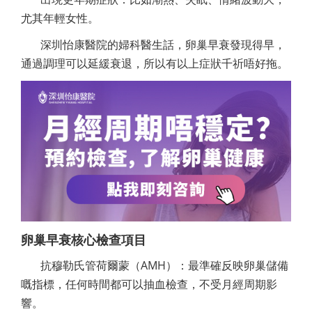
尤其年輕女性。
深圳怡康醫院的婦科醫生話，卵巢早衰發現得早，
通過調理可以延緩衰退，所以有以上症狀千祈唔好拖。
卵巢早衰核心檢查項目
抗穆勒氏管荷爾蒙（AMH）：最準確反映卵巢儲備
嘅指標，任何時間都可以抽血檢查，不受月經周期影
響。