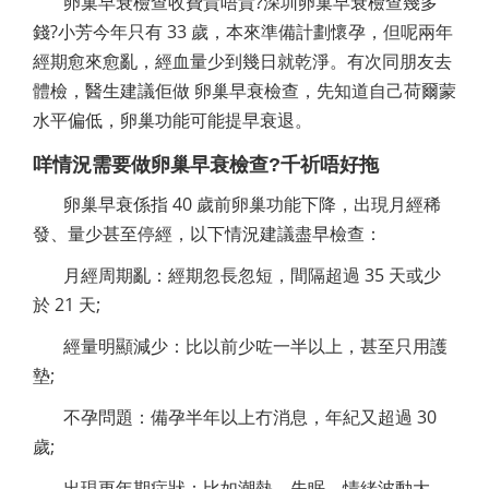
卵巢早衰檢查收費貴唔貴?深圳卵巢早衰檢查幾多
錢?小芳今年只有 33 歲，本來準備計劃懷孕，但呢兩年
經期愈來愈亂，經血量少到幾日就乾淨。有次同朋友去
體檢，醫生建議佢做 卵巢早衰檢查，先知道自己荷爾蒙
水平偏低，卵巢功能可能提早衰退。
咩情況需要做卵巢早衰檢查?千祈唔好拖
卵巢早衰係指 40 歲前卵巢功能下降，出現月經稀
發、量少甚至停經，以下情況建議盡早檢查：
月經周期亂：經期忽長忽短，間隔超過 35 天或少
於 21 天;
經量明顯減少：比以前少咗一半以上，甚至只用護
墊;
不孕問題：備孕半年以上冇消息，年紀又超過 30
歲;
出現更年期症狀：比如潮熱、失眠、情緒波動大，