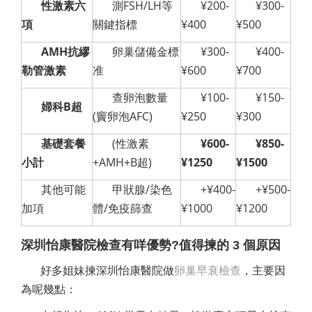
性激素六
測FSH/LH等
¥200-
¥300-
項
關鍵指標
¥400
¥500
AMH抗繆
卵巢儲備金標
¥300-
¥400-
勒管激素
准
¥600
¥700
查卵泡數量
¥100-
¥150-
婦科B超
(竇卵泡AFC)
¥250
¥300
基礎套餐
(性激素
¥600-
¥850-
小計
+AMH+B超)
¥1250
¥1500
其他可能
甲狀腺/染色
+¥400-
+¥500-
加項
體/免疫篩查
¥1000
¥1200
深圳怡康醫院檢查有咩優勢?值得揀的 3 個原因
好多姐妹揀深圳怡康醫院做
卵巢早衰檢查
，主要因
為呢幾點：