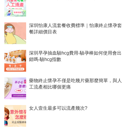
深圳怡康人流套餐收費標準｜怡康終止懷孕套
餐詳細價目表
深圳早孕抽血驗hcg費用-驗孕棒如何使用會出
錯嗎-驗hcg指數
藥物終止懷孕不僅是吃幾片藥那麼簡單，與人
工流產相比哪個更痛
女人壹生最多可以流產幾次?