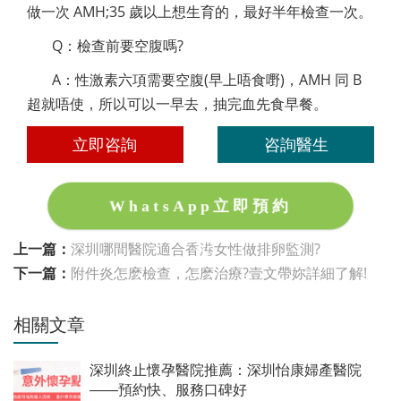
做一次 AMH;35 歲以上想生育的，最好半年檢查一次。
Q：檢查前要空腹嗎?
A：性激素六項需要空腹(早上唔食嘢)，AMH 同 B
超就唔使，所以可以一早去，抽完血先食早餐。
立即咨詢
咨詢醫生
WhatsApp立即預約
上一篇：
深圳哪間醫院適合香港女性做排卵監測?
下一篇：
附件炎怎麽檢查，怎麽治療?壹文帶妳詳細了解!
相關文章
深圳終止懷孕醫院推薦：深圳怡康婦產醫院
——預約快、服務口碑好