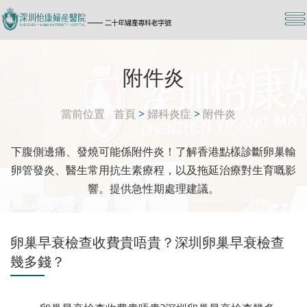
附件炎
當前位置
首頁
>
婦科炎症
>
附件炎
下腹側邊痛、發燒可能係附件炎！了解香港點樣診斷卵巢輸
卵管發炎、醫生常用抗生素療程，以及拖延治療對生育嘅影
響。提供急性期處理建議。
卵巢早衰檢查收費貴唔貴？深圳卵巢早衰檢查
幾多錢？