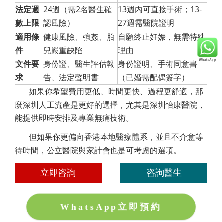
法定週
24週（需2名醫生確
13週內可直接手術；13-
數上限
認風險）
27週需醫院證明
適用條
健康風險、強姦、胎
自願終止妊娠，無需特殊
件
兒嚴重缺陷
理由
文件要
身份證、醫生評估報
身份證明、手術同意書
求
告、法定聲明書
（已婚需配偶簽字）
如果你希望費用更低、時間更快、過程更舒適，那
麼深圳人工流產是更好的選擇，尤其是深圳怡康醫院，
能提供即時安排及專業無痛技術。
但如果你更偏向香港本地醫療體系，並且不介意等
待時間，公立醫院與家計會也是可考慮的選項。
立即咨詢
咨詢醫生
WhatsApp立即預約