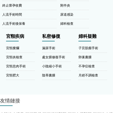
終止懷孕收費
附件炎
人流手術時間
尿道感染
人流手術後保養
婦科檢查
宮頸疾病
私密修復
婦科疑難
宮頸糜爛
漏尿手術
子宮肌瘤手術
宮頸炎檢查
處女膜修復手術
卵巢囊腫
宮頸息肉手術
小陰縮小手術
不孕症檢查
宮頸肥大
陰蒂囊腫
月經不調檢查
友情鏈接