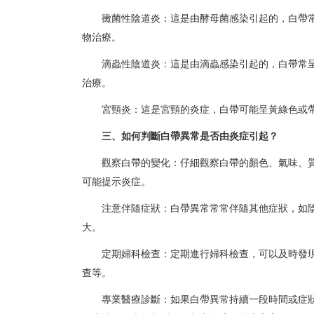
黴菌性陰道炎：這是由酵母菌感染引起的，白帶
物治療。
滴蟲性陰道炎：這是由滴蟲感染引起的，白帶常
治療。
宮頸炎：這是宮頸的炎症，白帶可能呈黃綠色或
三、如何判斷白帶異常是否由炎症引起？
觀察白帶的變化：仔細觀察白帶的顏色、氣味、
可能提示炎症。
注意伴隨症狀：白帶異常常常伴隨其他症狀，如
大。
定期婦科檢查：定期進行婦科檢查，可以及時發
查等。
專業醫療診斷：如果白帶異常持續一段時間或症