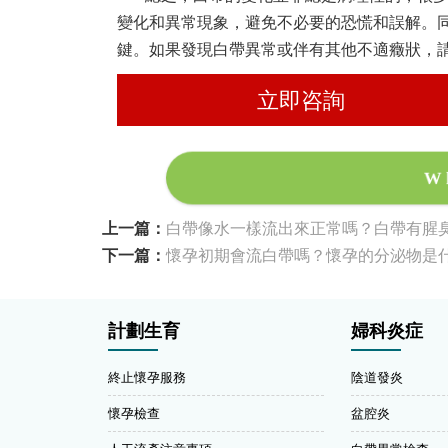
變化和異常現象，避免不必要的恐慌和誤解。
鍵。如果發現白帶異常或伴有其他不適癥狀，
立即咨詢
W
上一篇：
白帶像水一樣流出來正常嗎？白帶有腥
下一篇：
懷孕初期會流白帶嗎？懷孕的分泌物是
計劃生育
婦科炎症
終止懷孕服務
陰道發炎
懷孕檢查
盆腔炎