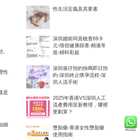
性生活定義及其要素
深圳婚前同居檢查69.9
元-情侶健康篩查-精液常
些。
規-婦科彩超
深圳落仔預約快嗎即日預
理性
約-深圳終止懷孕流程-深
圳人流手術
樣是
2025年香港VS深圳人工
流產費用至新整理，哪裡
更劃算？
如細
墮胎藥-香港女性墮胎藥
使用指南