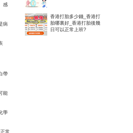
、感
香港打胎多少錢_香港打
是病
胎哪裏好_香港打胎後幾
日可以正常上班?
疾
白帶
。
可能
化學
的正常