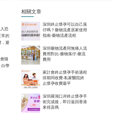
相關文章
深圳終止懷孕可以自己落
陷入恐
仔嗎？藥物流產居家使用
正常的
指南-藥物流產流程
體，避
深圳藥物流產同無痛人流
費用對比-藥物落仔-藥流
地會隨
費用
，白帶
家計會終止懷孕手術過程
排期同收費-私家醫院終
止懷孕收費最平
深圳羅湖口岸終止懷孕手
術完成後，即日返回香港
來得及嗎