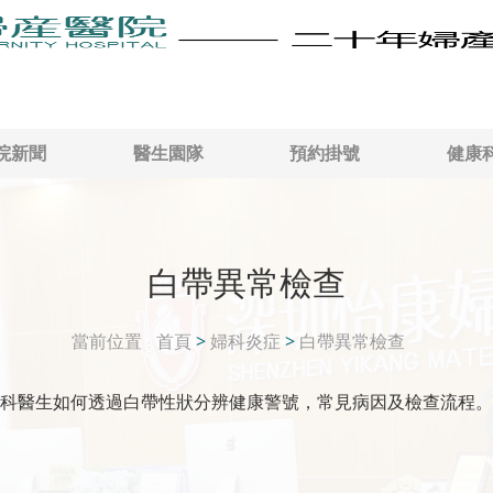
院新聞
醫生園隊
預約掛號
健康
白帶異常檢查
當前位置
首頁
>
婦科炎症
>
白帶異常檢查
科醫生如何透過白帶性狀分辨健康警號，常見病因及檢查流程。