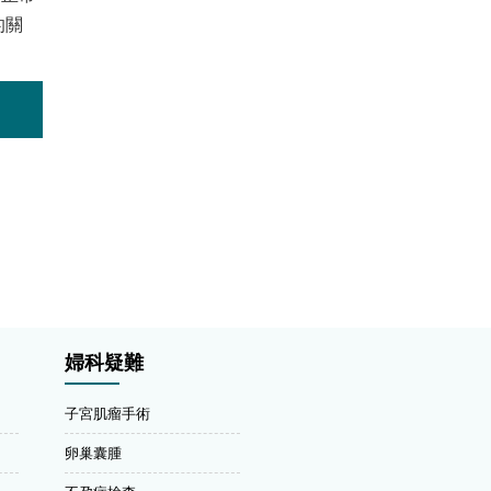
的關
婦科疑難
子宮肌瘤手術
卵巢囊腫