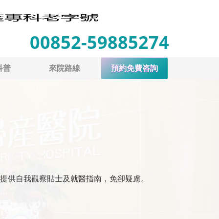
00852-59885274
科普
來院路線
預約免費咨詢
提供自我觀察貼士及就醫指南，免卻疑慮。