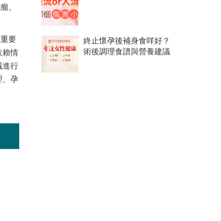
肌瘤。
種重要
終止懷孕後補身食咩好？
依賴情
術後調理食譜與營養建議
議進行
理、孕