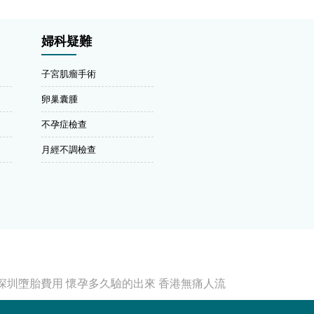
婦科疑難
子宮肌瘤手術
卵巢囊腫
不孕症檢查
月經不調檢查
深圳墮胎費用
懷孕多久驗的出來
香港無痛人流