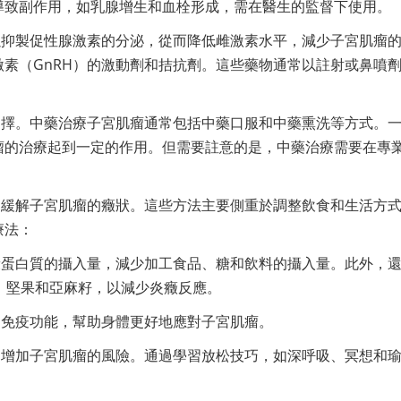
導致副作用，如乳腺增生和血栓形成，需在醫生的監督下使用。
以抑製促性腺激素的分泌，從而降低雌激素水平，減少子宮肌瘤
素（GnRH）的激動劑和拮抗劑。這些藥物通常以註射或鼻噴
選擇。中藥治療子宮肌瘤通常包括中藥口服和中藥熏洗等方式。
瘤的治療起到一定的作用。但需要註意的是，中藥治療需要在專
助緩解子宮肌瘤的癥狀。這些方法主要側重於調整飲食和生活方
療法：
康蛋白質的攝入量，減少加工食品、糖和飲料的攝入量。此外，
類、堅果和亞麻籽，以減少炎癥反應。
和免疫功能，幫助身體更好地應對子宮肌瘤。
，增加子宮肌瘤的風險。通過學習放松技巧，如深呼吸、冥想和