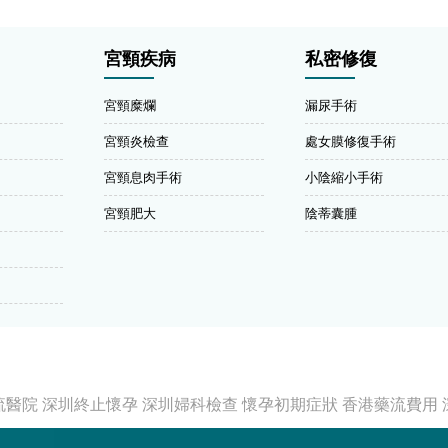
宮頸疾病
私密修復
宮頸糜爛
漏尿手術
宮頸炎檢查
處女膜修復手術
宮頸息肉手術
小陰縮小手術
宮頸肥大
陰蒂囊腫
流醫院
深圳終止懷孕
深圳婦科檢查
懷孕初期症狀
香港藥流費用