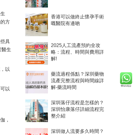
的生
香港可以做終止懷孕手術
劑的方
嘅醫院有邊啲
一些具
2025人工流產預約全攻
業醫生
略：流程、時間與費用詳
解!
式，以
藥流過程係點？深圳藥物
流產完整流程與時間線詳
解-藥流時間
還可以
深圳落仔流程是怎樣的？
深圳怡康落仔詳細流程完
整介紹
瑜伽，
深圳做人流要多久時間？