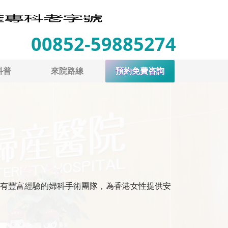
00852-59885274
科普
來院路線
預約免費咨詢
有豐富經驗的婦科手術團隊，為香港女性提供安
。