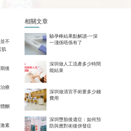
相關文章
驗孕棒結果點解讀-一深
但並不
一淺係唔係有了
宮肌
深圳做人工流產多少時間
年期後
能結束
物治療
深圳做清宮手術要多少錢
費用
黃體酮
深圳墮胎後遺症：如何預
和激素
防與應對術後併發症