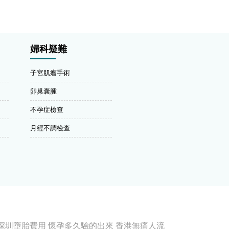
婦科疑難
子宮肌瘤手術
卵巢囊腫
不孕症檢查
月經不調檢查
深圳墮胎費用
懷孕多久驗的出來
香港無痛人流