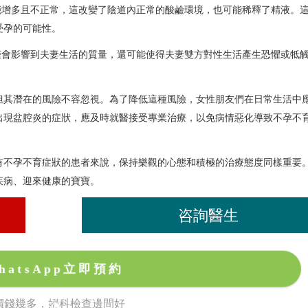
能增多且不正常，這改變了陰道內正常的酸鹼環境，也可能稀釋了精液。
受孕的可能性。
僅會影響到夫妻生活的質量，還可能使得夫妻雙方對性生活產生恐懼或牴
但其潛在的風險不容忽視。為了降低這種風險，女性朋友們在日常生活中
出現盆腔炎的症狀，應及時就醫接受專業治療，以免病情惡化導致不孕不
有不孕不育症狀的患者來說，保持樂觀的心態和積極的治療態度同樣重要
疾病、迎來健康的寶寶。
咨詢醫生
hatsApp立即預約
價錢幾多，婦科檢查邊間好