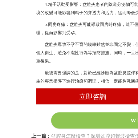
4.精子活動受影響：盆腔炎患者的陰道分泌物可
境的改變可能影響到精子的穿透力和活力，從而降低
5.同房疼痛：盆腔炎可能導致同房時疼痛，這不
理，從而影響到受孕。
盆腔炎導致不孕不育的幾率雖然並非固定不變，
個人衛生、避免不潔性行為等預防措施。同時，一旦
重後果。
最後需要強調的是，對於已經診斷為盆腔炎並伴
生的專業指導下進行治療和調理，相信一定能夠戰勝
立即咨詢
W
上一篇：
盆腔炎怎麼檢查？深圳盆腔超聲波檢查