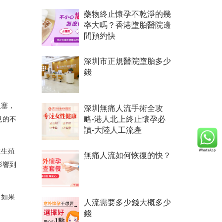
藥物終止懷孕不乾淨的幾
率大嗎？香港墮胎醫院邊
間預約快
深圳市正規醫院墮胎多少
錢
阻塞，
深圳無痛人流手術全攻
略-港人北上終止懷孕必
見的不
讀-大陸人工流產
性生殖
無痛人流如何恢復的快？
影響到
，如果
人流需要多少錢大概多少
錢