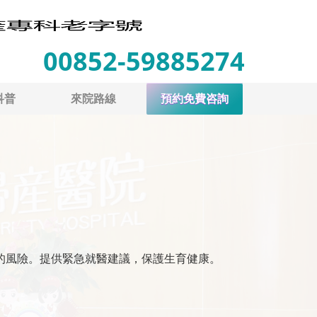
00852-59885274
科普
來院路線
預約免費咨詢
的風險。提供緊急就醫建議，保護生育健康。