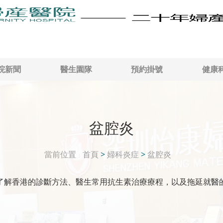
院新聞
醫生園隊
預約掛號
健康
盆腔炎
當前位置
首頁
>
婦科炎症
>
盆腔炎
了解香港的診斷方法、醫生常用抗生素治療療程，以及拖延就醫