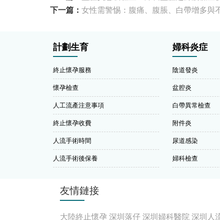
下一篇：
​女性需警惕：腹痛、腹脹、白帶增多與
計劃生育
婦科炎症
終止懷孕服務
陰道發炎
懷孕檢查
盆腔炎
人工流產注意事項
白帶異常檢查
終止懷孕收費
附件炎
人流手術時間
尿道感染
人流手術後保養
婦科檢查
友情鏈接
大陸終止懷孕
深圳落仔
深圳婦科醫院
深圳人