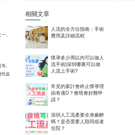
相關文章
人流的全方位指南：手術
之一。
費用及詳細流程
。
懷孕多少周以內可以做人
流手術|深圳哪裏可以做
異等。
人流上手術?
慢性盆
常見的家計會終止懷孕理
由有邊D？會唔會好難申
請？
深圳人工流產要全身麻醉
嗎？是否需要人陪同或者
住院？