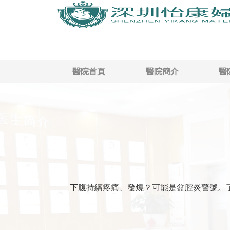
醫院首頁
醫院簡介
醫
下腹持續疼痛、發燒？可能是盆腔炎警號。