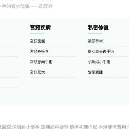
不孕的警示信號——盆腔炎
宮頸疾病
私密修復
宮頸糜爛
漏尿手術
宮頸炎檢查
處女膜修復手術
宮頸息肉手術
小陰縮小手術
宮頸肥大
陰蒂囊腫
流醫院
深圳終止懷孕
深圳婦科檢查
懷孕初期症狀
香港藥流費用