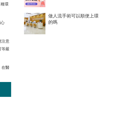
這種環
做人流手術可以順便上環
的嗎
觸心
應注意
育等嚴
。在醫