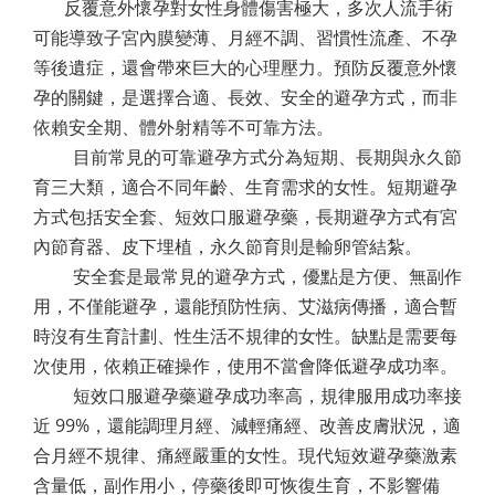
反覆意外懷孕對女性身體傷害極大，多次人流手術
可能導致子宮內膜變薄、月經不調、習慣性流產、不孕
等後遺症，還會帶來巨大的心理壓力。預防反覆意外懷
孕的關鍵，是選擇合適、長效、安全的避孕方式，而非
依賴安全期、體外射精等不可靠方法。
目前常見的可靠避孕方式分為短期、長期與永久節
育三大類，適合不同年齡、生育需求的女性。短期避孕
方式包括安全套、短效口服避孕藥，長期避孕方式有宮
內節育器、皮下埋植，永久節育則是輸卵管結紮。
安全套是最常見的避孕方式，優點是方便、無副作
用，不僅能避孕，還能預防性病、艾滋病傳播，適合暫
時沒有生育計劃、性生活不規律的女性。缺點是需要每
次使用，依賴正確操作，使用不當會降低避孕成功率。
短效口服避孕藥避孕成功率高，規律服用成功率接
近 99%，還能調理月經、減輕痛經、改善皮膚狀況，適
合月經不規律、痛經嚴重的女性。現代短效避孕藥激素
含量低，副作用小，停藥後即可恢復生育，不影響備