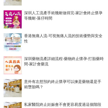
深圳人工流產手術幾耐做得完-家計會終止懷孕
等幾耐-落仔時間
香港無痛人流-可視無痛人流的技術優勢與安全
性
深圳藥物流產詳細流程-藥物終止懷孕-打胎藥時
間-家計會藥流
意外有左想預約終止懷孕可以揀是藥物還是手
術墮胎嗎？
私家醫院終止妊娠會不會更容易度過這個階段