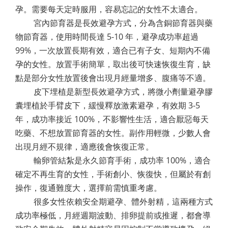
孕。需要每天定時服用，容易忘記的女性不太適合。
宮內節育器是長效避孕方式，分為含銅節育器與藥
物節育器，使用時間長達 5-10 年，避孕成功率超過
99%，一次放置長期有效，適合已有子女、短期內不備
孕的女性。放置手術簡單，取出後可快速恢復生育，缺
點是部分女性放置後會出現月經量增多、腹痛等不適。
皮下埋植是新型長效避孕方式，將微小劑量避孕膠
囊埋植於手臂皮下，緩慢釋放激素避孕，有效期 3-5
年，成功率接近 100%，不影響性生活，適合厭惡每天
吃藥、不想放置節育器的女性。副作用輕微，少數人會
出現月經不規律，適應後會恢復正常。
輸卵管結紮是永久節育手術，成功率 100%，適合
確定不再生育的女性，手術創小、恢復快，但屬於有創
操作，復通難度大，選擇前需慎重考慮。
很多女性依賴安全期避孕、體外射精，這兩種方式
成功率極低，月經週期波動、排卵提前或推遲，都會導