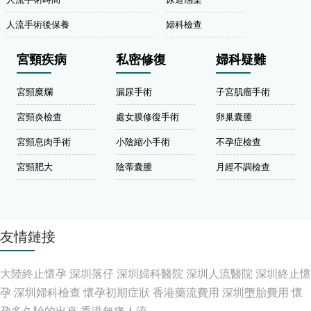
人流手術後保養
婦科檢查
宮頸疾病
私密修復
婦科疑難
宮頸糜爛
漏尿手術
子宮肌瘤手術
宮頸炎檢查
處女膜修復手術
卵巢囊腫
宮頸息肉手術
小陰縮小手術
不孕症檢查
宮頸肥大
陰蒂囊腫
月經不調檢查
友情鏈接
大陸終止懷孕
深圳落仔
深圳婦科醫院
深圳人流醫院
深圳終止懷
孕
深圳婦科檢查
懷孕初期症狀
香港藥流費用
深圳墮胎費用
懷